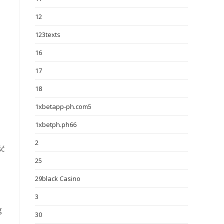
12
123texts
16
17
18
1xbetapp-ph.com5
1xbetph.ph66
2
ść
25
29black Casino
3
g
30