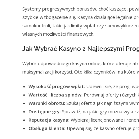
Systemy progresywnych bonusów, choć kuszące, powin
szybkie wzbogacenie się. Kasyna działające legalnie p
samokontroli, takie jak limity wpłat czy samowykluczen
własnych możliwości finansowych.
Jak Wybrać Kasyno z Najlepszymi Pr
Wybór odpowiedniego kasyna online, które oferuje at
maksymalizacji korzyści. Oto kilka czynników, na które
Wysokość progów wpłat:
Upewnij się, że progi w
Wartość i liczba spinów:
Porównaj oferty różnych k
Warunki obrotu:
Szukaj ofert z jak najniższymi wy
Dostępne gry:
Sprawdź, na jakie gry można wykor
Reputacja kasyna:
Wybieraj licencjonowane i reno
Obsługa klienta:
Upewnij się, że kasyno oferuje pr