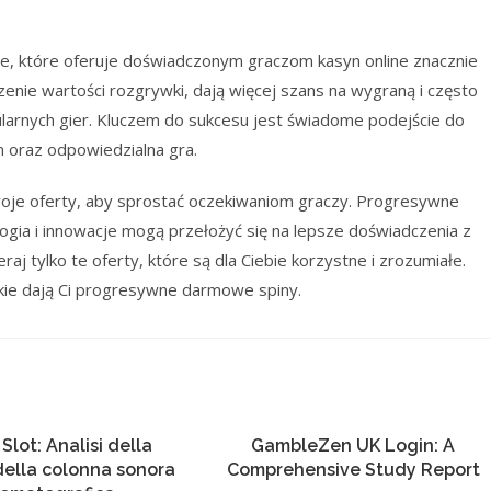
e, które oferuje doświadczonym graczom kasyn online znacznie
zenie wartości rozgrywki, dają więcej szans na wygraną i często
ularnych gier. Kluczem do sukcesu jest świadome podejście do
 oraz odpowiedzialna gra.
 swoje oferty, aby sprostać oczekiwaniom graczy. Progresywne
gia i innowacje mogą przełożyć się na lepsze doświadczenia z
aj tylko te oferty, które są dla Ciebie korzystne i zrozumiałe.
akie dają Ci progresywne darmowe spiny.
 Slot: Analisi della
GambleZen UK Login: A
 della colonna sonora
Comprehensive Study Report