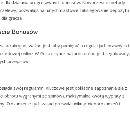
zowe dla działania progresywnych bonusów. Nowoczesne metody
ie przelewy, pozwalają na natychmiastowe zaksięgowanie depozytu 
dla gracza.
kście Bonusów
ą atrakcyjne, ważne jest, aby pamiętać o regulacjach prawnych i
ardowej online. W Polsce rynek hazardu online jest regulowany,
ych przepisów.
siada swój regulamin. Kluczowe jest dokładne zapoznanie się z
ci obrotu wygranymi ze spinów), maksymalną kwotą wypłaty z
ny. Zrozumienie tych zasad pozwala uniknąć nieporozumień i