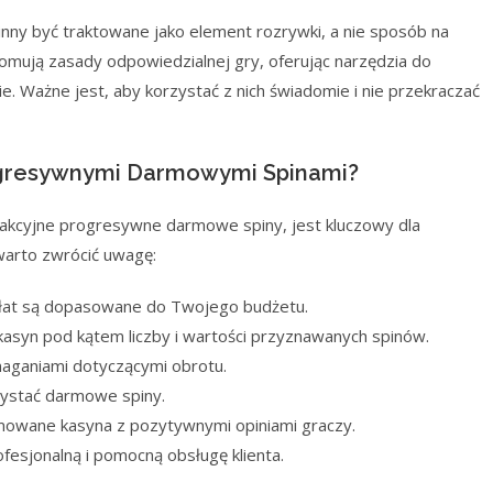
ny być traktowane jako element rozrywki, a nie sposób na
romują zasady odpowiedzialnej gry, oferując narzędzia do
ie. Ważne jest, aby korzystać z nich świadomie i nie przekraczać
ogresywnymi Darmowymi Spinami?
rakcyjne progresywne darmowe spiny, jest kluczowy dla
 warto zwrócić uwagę:
płat są dopasowane do Twojego budżetu.
asyn pod kątem liczby i wartości przyznawanych spinów.
maganiami dotyczącymi obrotu.
zystać darmowe spiny.
mowane kasyna z pozytywnymi opiniami graczy.
ofesjonalną i pomocną obsługę klienta.