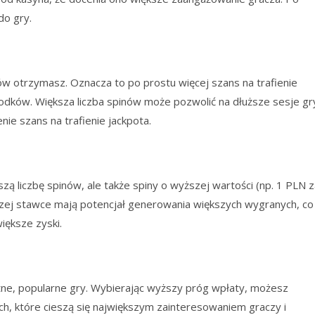
do gry.
w otrzymasz. Oznacza to po prostu więcej szans na trafienie
odków. Większa liczba spinów może pozwolić na dłuższe sesje gr
nie szans na trafienie jackpota.
kszą liczbę spinów, ale także spiny o wyższej wartości (np. 1 PLN 
zej stawce mają potencjał generowania większych wygranych, co
iększe zyski.
ne, popularne gry. Wybierając wyższy próg wpłaty, możesz
ch, które cieszą się największym zainteresowaniem graczy i