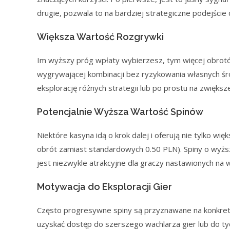
drugie, pozwala to na bardziej strategiczne podejście 
Większa Wartość Rozgrywki
Im wyższy próg wpłaty wybierzesz, tym więcej obrotó
wygrywającej kombinacji bez ryzykowania własnych śr
eksplorację różnych strategii lub po prostu na zwiększe
Potencjalnie Wyższa Wartość Spinów
Niektóre kasyna idą o krok dalej i oferują nie tylko wię
obrót zamiast standardowych 0.50 PLN). Spiny o wyżs
jest niezwykle atrakcyjne dla graczy nastawionych na w
Motywacja do Eksploracji Gier
Często progresywne spiny są przyznawane na konkret
uzyskać dostęp do szerszego wachlarza gier lub do ty