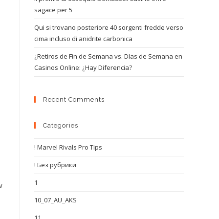
sagace per 5
Qui si trovano posteriore 40 sorgenti fredde verso
cima incluso di anidrite carbonica
¿Retiros de Fin de Semana vs. Días de Semana en
Casinos Online: ¿Hay Diferencia?
Recent Comments
Categories
! Marvel Rivals Pro Tips
! Без рубрики
1
w
10_07_AU_AKS
11