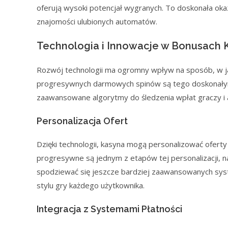
oferują wysoki potencjał wygranych. To doskonała oka
znajomości ulubionych automatów.
Technologia i Innowacje w Bonusach
Rozwój technologii ma ogromny wpływ na sposób, w jak
progresywnych darmowych spinów są tego doskonały
zaawansowane algorytmy do śledzenia wpłat graczy 
Personalizacja Ofert
Dzięki technologii, kasyna mogą personalizować oferty
progresywne są jednym z etapów tej personalizacji, 
spodziewać się jeszcze bardziej zaawansowanych sy
stylu gry każdego użytkownika.
Integracja z Systemami Płatności