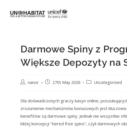
Darmowe Spiny z Progr
Większe Depozyty na 
nanor
27th May 2026
Uncategorised
Dla doświadczonych graczy kasyn online, poszukującyc
zrozumienie mechanizmów bonusowych jest kluczowe. J
benefitów są darmowe spiny. Jednak nie wszystkie ofe
bliżej koncepcji “tiered free spins”, czyli darmowych