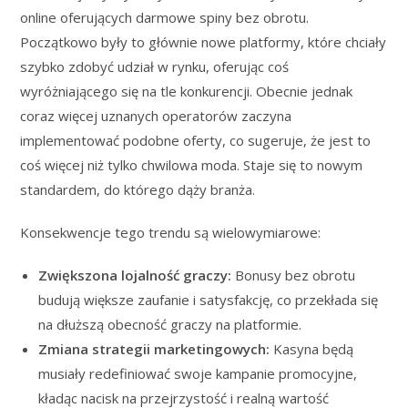
online oferujących darmowe spiny bez obrotu.
Początkowo były to głównie nowe platformy, które chciały
szybko zdobyć udział w rynku, oferując coś
wyróżniającego się na tle konkurencji. Obecnie jednak
coraz więcej uznanych operatorów zaczyna
implementować podobne oferty, co sugeruje, że jest to
coś więcej niż tylko chwilowa moda. Staje się to nowym
standardem, do którego dąży branża.
Konsekwencje tego trendu są wielowymiarowe:
Zwiększona lojalność graczy:
Bonusy bez obrotu
budują większe zaufanie i satysfakcję, co przekłada się
na dłuższą obecność graczy na platformie.
Zmiana strategii marketingowych:
Kasyna będą
musiały redefiniować swoje kampanie promocyjne,
kładąc nacisk na przejrzystość i realną wartość