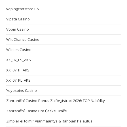
vapingcartstore CA
Vipsta Casino
Voom Casino
WildChance Casino
Wildies Casino
XX_07_ES_AKS
XX_07_IT_AKS
XX_07_PL_AKS
Yoyospins Casino
Zahraniční Casino Bonus Za Registraci 2026: TOP Nabídky
Zahraniční Casino Pro České Hráče
Zimpler ei toimi? Vianmääritys & Rahojen Palautus