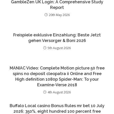
GambleZen UK Login: A Comprehensive Study
Report
20th May 2026
Freispiele exklusive Einzahlung: Beste Jetzt
gehen Versorger & Boni 2026
5th August 2026
MANIAC Video: Complete Motion picture 50 free
spins no deposit cleopatra ii Online and Free
High definition 1080p Spider-Man: To your
Examine-Verse 2018
4th August 2026
Buffalo Local casino Bonus Rules mr bet 10 July
2026: 350%, eight hundred 100 percent free