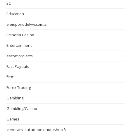
EC
Education
elemporiodelvw.com.ar
Emperia Casino
Entertainment
escort projects
Fast Payouts
first
Forex Trading
Gambling
Gambling/Casino
Games
generative ai adobe photoshop 3