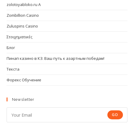
zolotoyabloko.ru A
Zombillion Casino
Zuluspins Casino
Στοιχηματικές
Блог
Пинап казино в КЗ: Ваш путь к азартным победам!
Текста
Форекс Обучение
Newsletter
GO