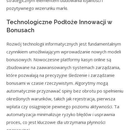
strategicznym elementem budowania lojalności i
pozytywnego wizerunku marki.
Technologiczne Podłoże Innowacji w
Bonusach
Rozwój technologii informatycznych jest fundamentalnym
czynnikiem umożliwiającym wprowadzanie nowych modeli
bonusowych. Nowoczesne platformy kasyn online są
zbudowane na zaawansowanych systemach zarządzania,
które pozwalają na precyzyjne śledzenie i zarządzanie
bonusami w czasie rzeczywistym. Algorytmy mogą
automatycznie przyznawać spiny bez obrotu po spełnieniu
określonych warunków, takich jak rejestracja, pierwsza
wpłata czy osiągnięcie pewnego poziomu aktywności. Ta
automatyzacja minimalizuje ryzyko błędów i usprawnia
proces, co jest kluczowe dla utrzymania płynności