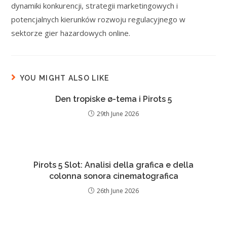
dynamiki konkurencji, strategii marketingowych i
potencjalnych kierunków rozwoju regulacyjnego w
sektorze gier hazardowych online.
YOU MIGHT ALSO LIKE
Den tropiske ø-tema i Pirots 5
29th June 2026
Pirots 5 Slot: Analisi della grafica e della
colonna sonora cinematografica
26th June 2026