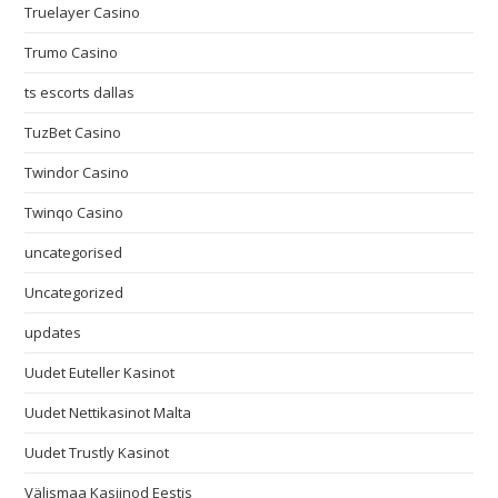
Truelayer Casino
Trumo Casino
ts escorts dallas
TuzBet Casino
Twindor Casino
Twinqo Casino
uncategorised
Uncategorized
updates
Uudet Euteller Kasinot
Uudet Nettikasinot Malta
Uudet Trustly Kasinot
Välismaa Kasiinod Eestis