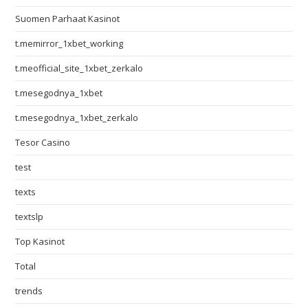
Suomen Parhaat Kasinot
t.memirror_1xbet_working
t.meofficial_site_1xbet_zerkalo
t.mesegodnya_1xbet
t.mesegodnya_1xbet_zerkalo
Tesor Casino
test
texts
textslp
Top Kasinot
Total
trends