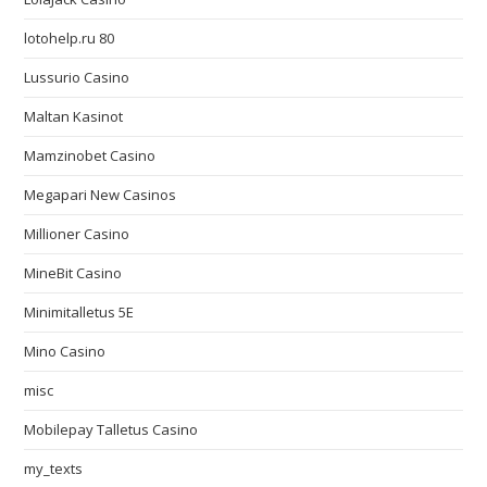
lotohelp.ru 80
Lussurio Casino
Maltan Kasinot
Mamzinobet Casino
Megapari New Casinos
Millioner Casino
MineBit Casino
Minimitalletus 5E
Mino Casino
misc
Mobilepay Talletus Casino
my_texts