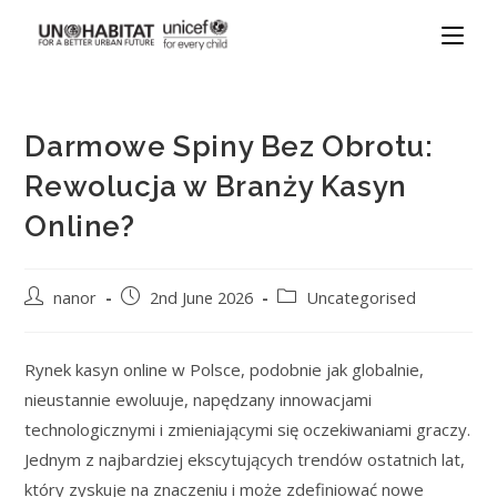
Darmowe Spiny Bez Obrotu:
Rewolucja w Branży Kasyn
Online?
nanor
2nd June 2026
Uncategorised
Rynek kasyn online w Polsce, podobnie jak globalnie,
nieustannie ewoluuje, napędzany innowacjami
technologicznymi i zmieniającymi się oczekiwaniami graczy.
Jednym z najbardziej ekscytujących trendów ostatnich lat,
który zyskuje na znaczeniu i może zdefiniować nowe