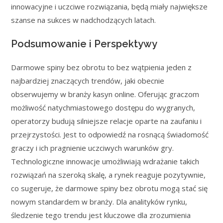
innowacyjne i uczciwe rozwiązania, będą miały największe
szanse na sukces w nadchodzących latach.
Podsumowanie i Perspektywy
Darmowe spiny bez obrotu to bez wątpienia jeden z
najbardziej znaczących trendów, jaki obecnie
obserwujemy w branży kasyn online. Oferując graczom
możliwość natychmiastowego dostępu do wygranych,
operatorzy budują silniejsze relacje oparte na zaufaniu i
przejrzystości. Jest to odpowiedź na rosnącą świadomość
graczy i ich pragnienie uczciwych warunków gry.
Technologiczne innowacje umożliwiają wdrażanie takich
rozwiązań na szeroką skalę, a rynek reaguje pozytywnie,
co sugeruje, że darmowe spiny bez obrotu mogą stać się
nowym standardem w branży. Dla analityków rynku,
śledzenie tego trendu jest kluczowe dla zrozumienia