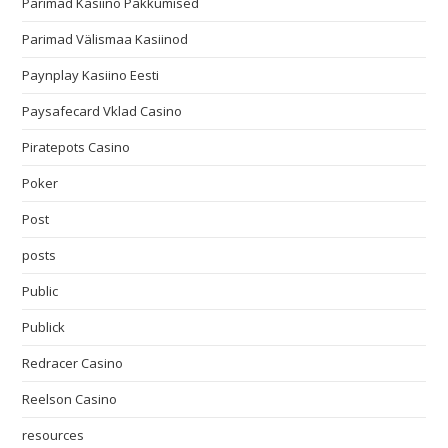
Parimad Kasiino Pakkumised
Parimad Välismaa Kasiinod
Paynplay Kasiino Eesti
Paysafecard Vklad Casino
Piratepots Casino
Poker
Post
posts
Public
Publick
Redracer Casino
Reelson Casino
resources