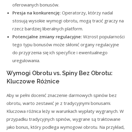
oferowanych bonusów.
Presja na konkurencję:
Operatorzy, którzy nadal
stosują wysokie wymogi obrotu, mogą tracić graczy na
rzecz bardziej liberalnych platform.
Potencjalne zmiany regulacyjne:
Wzrost popularności
tego typu bonusów może skłonić organy regulacyjne
do przyjrzenia się ich specyfice i ewentualnego
uregulowania.
Wymogi Obrotu vs. Spiny Bez Obrotu:
Kluczowe Różnice
Aby w pełni docenić znaczenie darmowych spinów bez
obrotu, warto zestawić je z tradycyjnymi bonusami.
Kluczowa różnica leży w warunkach wypłaty wygranych. W
przypadku tradycyjnych spinów, wygrane są traktowane
jako bonus, który podlega wymogowi obrotu. Na przykład,