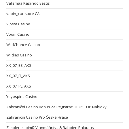
Välismaa Kasiinod Eestis
vapingcartstore CA
Vipsta Casino
Voom Casino
WildChance Casino
Wildies Casino
XX_07_ES_AKS
XX_07_IT_AKS
XX_07_PL_AKS
Yoyospins Casino
Zahraniční Casino Bonus Za Registraci 2026: TOP Nabídky
Zahraniční Casino Pro České Hráče
Zimpler ei toimi? Vianmääritys & Rahojen Palautus