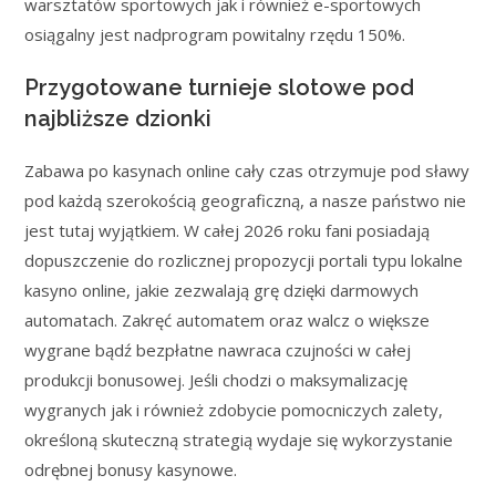
warsztatów sportowych jak i również e-sportowych
osiągalny jest nadprogram powitalny rzędu 150%.
Przygotowane turnieje slotowe pod
najbliższe dzionki
Zabawa po kasynach online cały czas otrzymuje pod sławy
pod każdą szerokością geograficzną, a nasze państwo nie
jest tutaj wyjątkiem. W całej 2026 roku fani posiadają
dopuszczenie do rozlicznej propozycji portali typu lokalne
kasyno online, jakie zezwalają grę dzięki darmowych
automatach. Zakręć automatem oraz walcz o większe
wygrane bądź bezpłatne nawraca czujności w całej
produkcji bonusowej. Jeśli chodzi o maksymalizację
wygranych jak i również zdobycie pomocniczych zalety,
określoną skuteczną strategią wydaje się wykorzystanie
odrębnej bonusy kasynowe.