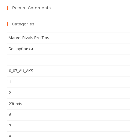
Recent Comments
Categories
! Marvel Rivals Pro Tips
! Без рубрики
1
10_07_AU_AKS
11
12
123texts
16
17
18