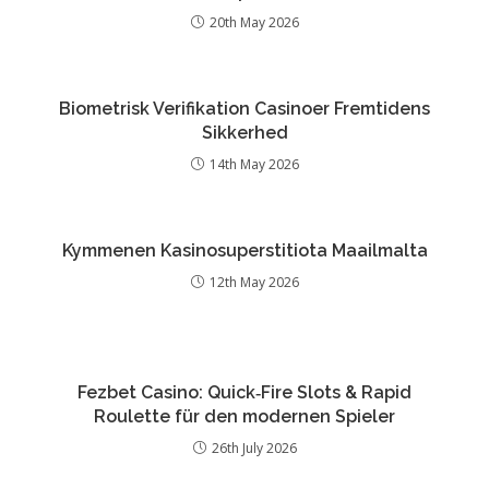
20th May 2026
Biometrisk Verifikation Casinoer Fremtidens
Sikkerhed
14th May 2026
Kymmenen Kasinosuperstitiota Maailmalta
12th May 2026
Fezbet Casino: Quick‑Fire Slots & Rapid
Roulette für den modernen Spieler
26th July 2026