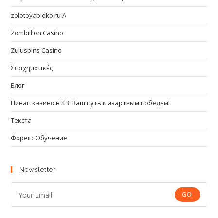
zolotoyabloko.ru A
Zombillion Casino
Zuluspins Casino
Στοιχηματικές
Блог
Пинап казино в КЗ: Ваш путь к азартным победам!
Текста
Форекс Обучение
Newsletter
GO