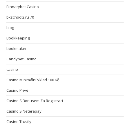
Binnarybet Casino
bkschool2.ru 70
blog
Bookkeeping
bookmaker
Candybet Casino
casino
Casino Minimální Vklad 100 Kč
Casino Privé
Casino S Bonusem Za Registraci
Casino S Neterapay
Casino Trustly