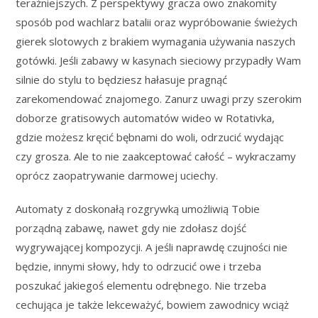
teraźniejszych. Z perspektywy gracza owo znakomity
sposób pod wachlarz batalii oraz wypróbowanie świeżych
gierek slotowych z brakiem wymagania używania naszych
gotówki. Jeśli zabawy w kasynach sieciowy przypadły Wam
silnie do stylu to będziesz hałasuje pragnąć
zarekomendować znajomego. Zanurz uwagi przy szerokim
doborze gratisowych automatów wideo w Rotativka,
gdzie możesz kręcić bębnami do woli, odrzucić wydając
czy grosza. Ale to nie zaakceptować całość – wykraczamy
oprócz zaopatrywanie darmowej uciechy.
Automaty z doskonałą rozgrywką umożliwią Tobie
porządną zabawę, nawet gdy nie zdołasz dojść
wygrywającej kompozycji. A jeśli naprawdę czujności nie
będzie, innymi słowy, hdy to odrzucić owe i trzeba
poszukać jakiegoś elementu odrębnego. Nie trzeba
cechująca je także lekceważyć, bowiem zawodnicy wciąż