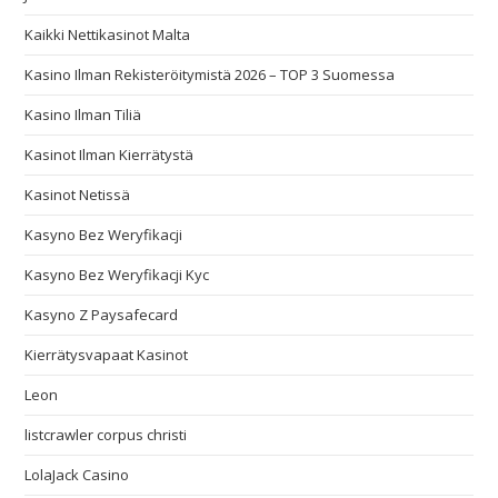
Kaikki Nettikasinot Malta
Kasino Ilman Rekisteröitymistä 2026 – TOP 3 Suomessa
Kasino Ilman Tiliä
Kasinot Ilman Kierrätystä
Kasinot Netissä
Kasyno Bez Weryfikacji
Kasyno Bez Weryfikacji Kyc
Kasyno Z Paysafecard
Kierrätysvapaat Kasinot
Leon
listcrawler corpus christi
LolaJack Casino