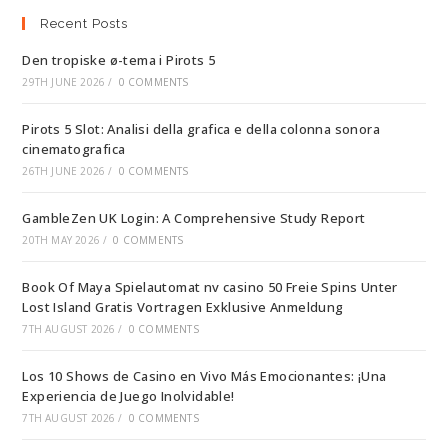
Recent Posts
Den tropiske ø-tema i Pirots 5
29TH JUNE 2026
/
0 COMMENTS
Pirots 5 Slot: Analisi della grafica e della colonna sonora
cinematografica
26TH JUNE 2026
/
0 COMMENTS
GambleZen UK Login: A Comprehensive Study Report
20TH MAY 2026
/
0 COMMENTS
Book Of Maya Spielautomat nv casino 50 Freie Spins Unter
Lost Island Gratis Vortragen Exklusive Anmeldung
7TH AUGUST 2026
/
0 COMMENTS
Los 10 Shows de Casino en Vivo Más Emocionantes: ¡Una
Experiencia de Juego Inolvidable!
7TH AUGUST 2026
/
0 COMMENTS