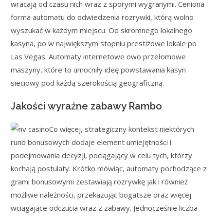
wracają od czasu nich wraz z sporymi wygranymi. Ceniona
forma automatu do odwiedzenia rozrywki, którą wolno
wyszukać w każdym miejscu. Od skromnego lokalnego
kasyna, po w największym stopniu prestiżowe lokale po
Las Vegas. Automaty internetowe owo przełomowe
maszyny, które to umocniły ideę powstawania kasyn
sieciowy pod każdą szerokością geograficzną.
Jakości wyraźne zabawy Rambo
Co więcej, strategiczny kontekst niektórych
rund bonusowych dodaje element umiejętności i
podejmowania decyzji, pociągający w celu tych, którzy
kochają postulaty. Krótko mówiąc, automaty pochodzące z
grami bonusowymi zestawiają rozrywkę jak i również
możliwe należności, przekazując bogatsze oraz więcej
wciągające odczucia wraz z zabawy. Jednocześnie liczba