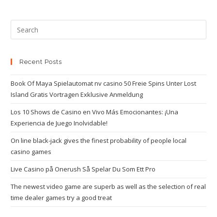
Recent Posts
Book Of Maya Spielautomat nv casino 50 Freie Spins Unter Lost
Island Gratis Vortragen Exklusive Anmeldung
Los 10 Shows de Casino en Vivo Más Emocionantes: ¡Una
Experiencia de Juego Inolvidable!
On line black-jack gives the finest probability of people local
casino games
Live Casino på Onerush Så Spelar Du Som Ett Pro
The newest video game are superb as well as the selection of real
time dealer games try a good treat