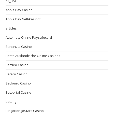
all_BAz
Apple Pay Casino
Apple Pay Nettikasinot
articles
Automaty Online Paysafecard
Bananzia Casino
Beste Ausländische Online Casinos
Betcleo Casino
Betero Casino
Betfouru Casino
Betportal Casino
betting
BingoBongoStars Casino