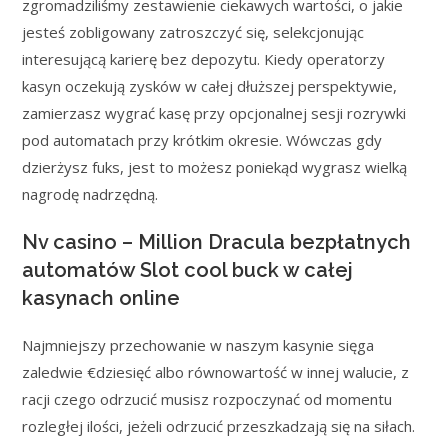
zgromadziliśmy zestawienie ciekawych wartości, o jakie
jesteś zobligowany zatroszczyć się, selekcjonując
interesującą karierę bez depozytu. Kiedy operatorzy
kasyn oczekują zysków w całej dłuższej perspektywie,
zamierzasz wygrać kasę przy opcjonalnej sesji rozrywki
pod automatach przy krótkim okresie. Wówczas gdy
dzierżysz fuks, jest to możesz poniekąd wygrasz wielką
nagrodę nadrzędną.
Nv casino – Million Dracula bezpłatnych
automatów Slot cool buck w całej
kasynach online
Najmniejszy przechowanie w naszym kasynie sięga
zaledwie €dziesięć albo równowartość w innej walucie, z
racji czego odrzucić musisz rozpoczynać od momentu
rozległej ilości, jeżeli odrzucić przeszkadzają się na siłach.