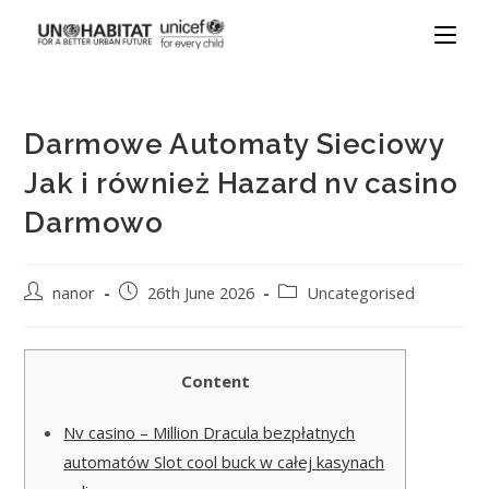
Darmowe Automaty Sieciowy
Jak i również Hazard nv casino
Darmowo
nanor
26th June 2026
Uncategorised
Content
Nv casino – Million Dracula bezpłatnych
automatów Slot cool buck w całej kasynach