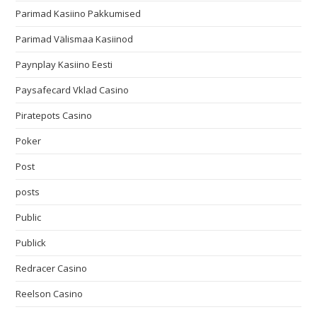
Parimad Kasiino Pakkumised
Parimad Välismaa Kasiinod
Paynplay Kasiino Eesti
Paysafecard Vklad Casino
Piratepots Casino
Poker
Post
posts
Public
Publick
Redracer Casino
Reelson Casino