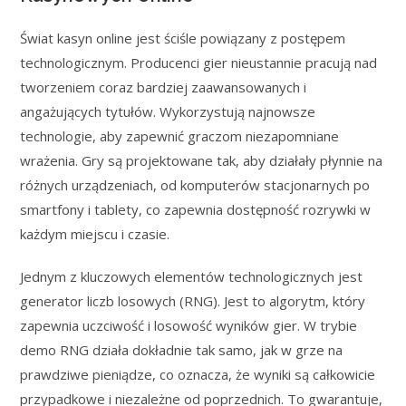
Świat kasyn online jest ściśle powiązany z postępem
technologicznym. Producenci gier nieustannie pracują nad
tworzeniem coraz bardziej zaawansowanych i
angażujących tytułów. Wykorzystują najnowsze
technologie, aby zapewnić graczom niezapomniane
wrażenia. Gry są projektowane tak, aby działały płynnie na
różnych urządzeniach, od komputerów stacjonarnych po
smartfony i tablety, co zapewnia dostępność rozrywki w
każdym miejscu i czasie.
Jednym z kluczowych elementów technologicznych jest
generator liczb losowych (RNG). Jest to algorytm, który
zapewnia uczciwość i losowość wyników gier. W trybie
demo RNG działa dokładnie tak samo, jak w grze na
prawdziwe pieniądze, co oznacza, że wyniki są całkowicie
przypadkowe i niezależne od poprzednich. To gwarantuje,