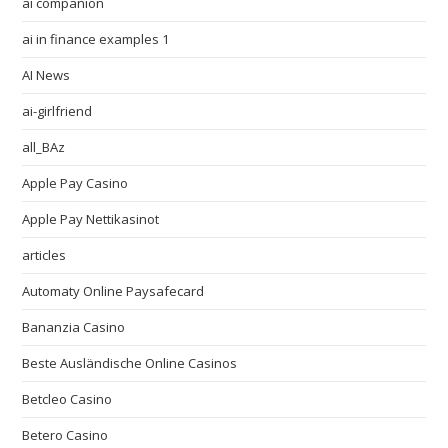
ai companion
ai in finance examples 1
AI News
ai-girlfriend
all_BAz
Apple Pay Casino
Apple Pay Nettikasinot
articles
Automaty Online Paysafecard
Bananzia Casino
Beste Ausländische Online Casinos
Betcleo Casino
Betero Casino