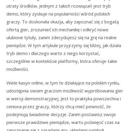
utraty środków. Jednym z takich rozwiązań jest tryb
demo, który zyskuje na popularności wśród polskich
graczy. To doskonała okazja, aby zapoznać się z bogatą
ofertą gier, zrozumieć ich mechanikę i odkryć nowe
ulubione tytuły, zanim zdecydujesz się na grę na realne
pieniądze. W tym artykule przyjrzymy się bliżej, jak działa
tryb demo i dlaczego warto z niego korzystać,
szczególnie w kontekście platformy, która oferuje takie
możliwości.
Wiele kasyn online, w tym te działające na polskim rynku,
udostępnia swoim graczom możliwość wypróbowania gier
w wersji demonstracyjnej. Jest to praktyka powszechna i
ceniona przez graczy, którzy chcą mieć pewność, że
podejmują świadome decyzje. Zanim postawisz swoje
pierwsze prawdziwe pieniądze, warto poświęcić czas na
zapoznanie się z zasadami gry, układami symboli,