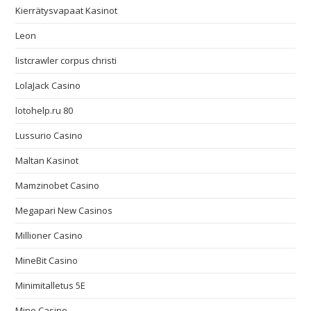
Kierrätysvapaat Kasinot
Leon
listcrawler corpus christi
LolaJack Casino
lotohelp.ru 80
Lussurio Casino
Maltan Kasinot
Mamzinobet Casino
Megapari New Casinos
Millioner Casino
MineBit Casino
Minimitalletus 5E
Mino Casino