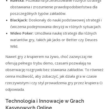
Ruletka:
Pozwala na przetestowanie różnych strategii
obstawiania i zrozumienie prawdopodobieństwa dla
poszczególnych typów zakładów.
Blackjack:
Doskonały do nauki podstawowej strategii i
ćwiczenia podejmowania decyzji w różnych sytuacjach.
Wideo Poker:
Umożliwia naukę strategii dla różnych
wariantów gry, takich jak Jacks or Better czy Deuces
Wild.
Nawet gry z krupierem na żywo, choć zazwyczaj nie
oferują pełnego trybu demo, czasami pozwalają na
obserwację rozgrywki bez stawiania zakładów. To również
cenna możliwość, aby zobaczyć, jak działa gra w czasie
rzeczywistym i czy styl prowadzenia gry przez krupiera Ci
odpowiada.
Technologia i Innowacje w Grach
Kasynowych Online