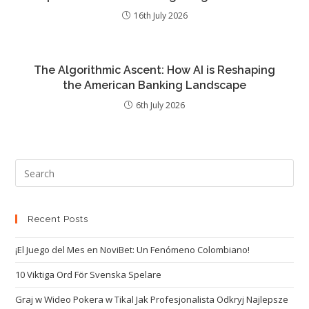
16th July 2026
The Algorithmic Ascent: How AI is Reshaping
the American Banking Landscape
6th July 2026
Recent Posts
¡El Juego del Mes en NoviBet: Un Fenómeno Colombiano!
10 Viktiga Ord För Svenska Spelare
Graj w Wideo Pokera w Tikal Jak Profesjonalista Odkryj Najlepsze