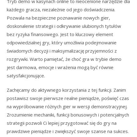
Tryb demo w kasynach online to nieocenione narzędzie dla
każdego gracza, niezależnie od jego doświadczenia.
Pozwala na bezpieczne poznawanie nowych gier,
doskonalenie strategii i odkrywanie ulubionych tytułów
bez ryzyka finansowego. Jest to kluczowy element
odpowiedzialnej gry, który umożliwia podejmowanie
świadomych decyzji i maksymalizację przyjemności z
rozgrywki. Warto pamiętać, że choć gra w trybie demo
jest darmowa, emocje i wrażenia mogą być równie
satysfakcjonujące.
Zachęcamy do aktywnego korzystania z tej funkcji. Zanim
postawisz swoje pierwsze realne pieniądze, poświęć czas
na wypróbowanie różnych gier w wersji demonstracyjnej.
Zrozumienie mechaniki, funkcji bonusowych i potencjalnych
strategii pozwoli Ci lepiej przygotować się do gry na
prawdziwe pieniądze i zwiększyć swoje szanse na sukces.