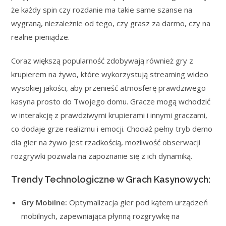
że każdy spin czy rozdanie ma takie same szanse na
wygraną, niezależnie od tego, czy grasz za darmo, czy na
realne pieniądze.
Coraz większą popularność zdobywają również gry z
krupierem na żywo, które wykorzystują streaming wideo
wysokiej jakości, aby przenieść atmosferę prawdziwego
kasyna prosto do Twojego domu. Gracze mogą wchodzić
w interakcję z prawdziwymi krupierami i innymi graczami,
co dodaje grze realizmu i emocji. Chociaż pełny tryb demo
dla gier na żywo jest rzadkością, możliwość obserwacji
rozgrywki pozwala na zapoznanie się z ich dynamiką.
Trendy Technologiczne w Grach Kasynowych:
Gry Mobilne:
Optymalizacja gier pod kątem urządzeń
mobilnych, zapewniająca płynną rozgrywkę na