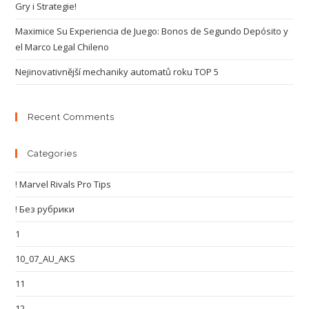
Gry i Strategie!
Maximice Su Experiencia de Juego: Bonos de Segundo Depósito y
el Marco Legal Chileno
Nejinovativnější mechaniky automatů roku TOP 5
Recent Comments
Categories
! Marvel Rivals Pro Tips
! Без рубрики
1
10_07_AU_AKS
11
12