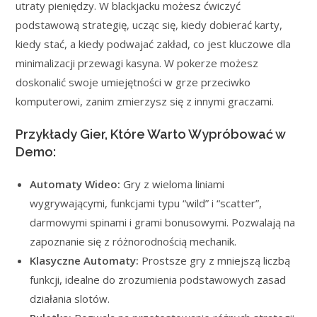
utraty pieniędzy. W blackjacku możesz ćwiczyć
podstawową strategię, ucząc się, kiedy dobierać karty,
kiedy stać, a kiedy podwajać zakład, co jest kluczowe dla
minimalizacji przewagi kasyna. W pokerze możesz
doskonalić swoje umiejętności w grze przeciwko
komputerowi, zanim zmierzysz się z innymi graczami.
Przykłady Gier, Które Warto Wypróbować w
Demo:
Automaty Wideo:
Gry z wieloma liniami
wygrywającymi, funkcjami typu “wild” i “scatter”,
darmowymi spinami i grami bonusowymi. Pozwalają na
zapoznanie się z różnorodnością mechanik.
Klasyczne Automaty:
Prostsze gry z mniejszą liczbą
funkcji, idealne do zrozumienia podstawowych zasad
działania slotów.