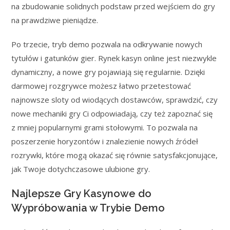
na zbudowanie solidnych podstaw przed wejściem do gry
na prawdziwe pieniądze.
Po trzecie, tryb demo pozwala na odkrywanie nowych
tytułów i gatunków gier. Rynek kasyn online jest niezwykle
dynamiczny, a nowe gry pojawiają się regularnie. Dzięki
darmowej rozgrywce możesz łatwo przetestować
najnowsze sloty od wiodących dostawców, sprawdzić, czy
nowe mechaniki gry Ci odpowiadają, czy też zapoznać się
z mniej popularnymi grami stołowymi. To pozwala na
poszerzenie horyzontów i znalezienie nowych źródeł
rozrywki, które mogą okazać się równie satysfakcjonujące,
jak Twoje dotychczasowe ulubione gry.
Najlepsze Gry Kasynowe do
Wypróbowania w Trybie Demo