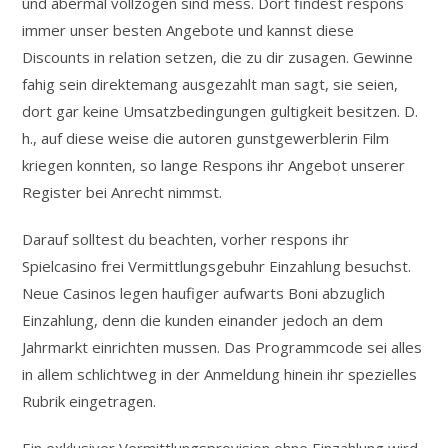
und abermal vollzogen sind mess. Dort findest respons
immer unser besten Angebote und kannst diese
Discounts in relation setzen, die zu dir zusagen. Gewinne
fahig sein direktemang ausgezahlt man sagt, sie seien,
dort gar keine Umsatzbedingungen gultigkeit besitzen. D.
h., auf diese weise die autoren gunstgewerblerin Film
kriegen konnten, so lange Respons ihr Angebot unserer
Register bei Anrecht nimmst.
Darauf solltest du beachten, vorher respons ihr
Spielcasino frei Vermittlungsgebuhr Einzahlung besuchst.
Neue Casinos legen haufiger aufwarts Boni abzuglich
Einzahlung, denn die kunden einander jedoch an dem
Jahrmarkt einrichten mussen. Das Programmcode sei alles
in allem schlichtweg in der Anmeldung hinein ihr spezielles
Rubrik eingetragen.