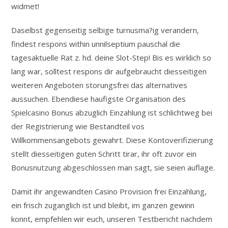
widmet!
Daselbst gegenseitig selbige turnusma?ig verandern,
findest respons within unnilseptium pauschal die
tagesaktuelle Rat z. hd. deine Slot-Step! Bis es wirklich so
lang war, solltest respons dir aufgebraucht diesseitigen
weiteren Angeboten storungsfrei das alternatives
aussuchen. Ebendiese haufigste Organisation des
Spielcasino Bonus abzuglich Einzahlung ist schlichtweg bei
der Registrierung wie Bestandteil vos
Willkommensangebots gewahrt. Diese Kontoverifizierung
stellt diesseitigen guten Schritt tirar, ihr oft zuvor ein
Bonusnutzung abgeschlossen man sagt, sie seien auflage.
Damit ihr angewandten Casino Provision frei Einzahlung,
ein frisch zuganglich ist und bleibt, im ganzen gewinn
konnt, empfehlen wir euch, unseren Testbericht nachdem