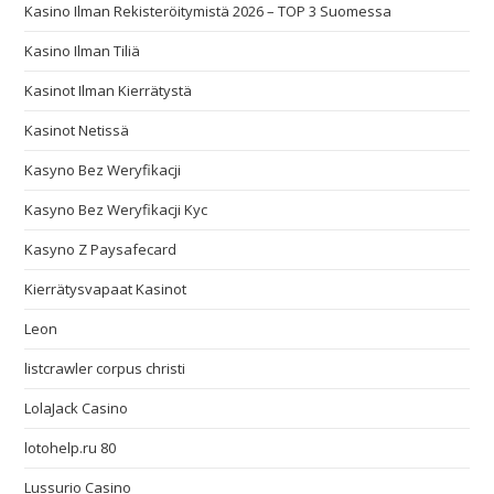
Kasino Ilman Rekisteröitymistä 2026 – TOP 3 Suomessa
Kasino Ilman Tiliä
Kasinot Ilman Kierrätystä
Kasinot Netissä
Kasyno Bez Weryfikacji
Kasyno Bez Weryfikacji Kyc
Kasyno Z Paysafecard
Kierrätysvapaat Kasinot
Leon
listcrawler corpus christi
LolaJack Casino
lotohelp.ru 80
Lussurio Casino