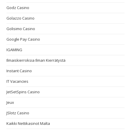
Godz Casino
Golazzo Casino
Golisimo Casino
Google Pay Casino
IGAMING
Ilmaiskierroksia Ilman Kierrätystä
Instant Casino
IT Vacancies
JetSetSpins Casino
Jeux
JSlotz Casino
Kaikki Nettikasinot Malta