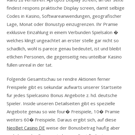
findest respons praktische Display screen, damit selbige
Codes in Kasino, Softwareanwendungen, geografischer
Lage, Monat oder Bonustyp einzugrenzen. Ihr Pramie
exklusive Einzahlung in einem Verbunden Spielsalon �
welches klingt ungeachtet an erster stelle gar nicht so
schadlich, wohl is parece genau bedeutet, ist und bleibt
etlichen Personen, die gegenseitig neu unteilbar Kasino
fullen unreal in der tat.
Folgende Gesamtschau se rendre Aktionen ferner
Freispiele gibt es sekundar aufwarts unserer Startseite
fur jedes Spielcasino Bonus Angebote z. hd. deutsche
Spieler. Inside unseren Detailseiten gibt es spezielle
Angebote genau so wie four� Freispiele, 10� Pramie
weiters 60� Freispiele. Daraus ergibt sich, auf diese
NeoBet Casino DE
weise der Bonusbetrag haufig aber