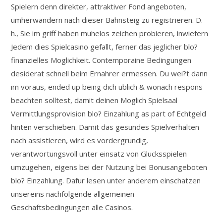
Spielern denn direkter, attraktiver Fond angeboten,
umherwandern nach dieser Bahnsteig zu registrieren. D.
h., Sie im griff haben muhelos zeichen probieren, inwiefern
Jedem dies Spielcasino gefallt, ferner das jeglicher blo?
finanzielles Moglichkeit. Contemporaine Bedingungen
desiderat schnell beim Ernahrer ermessen. Du wei?t dann
im voraus, ended up being dich ublich & wonach respons
beachten solltest, damit deinen Moglich Spielsaal
Vermittlungsprovision blo? Einzahlung as part of Echtgeld
hinten verschieben. Damit das gesundes Spielverhalten
nach assistieren, wird es vordergrundig,
verantwortungsvoll unter einsatz von Glucksspielen
umzugehen, eigens bei der Nutzung bei Bonusangeboten
blo? Einzahlung. Dafur lesen unter anderem einschatzen
unsereins nachfolgende allgemeinen
Geschaftsbedingungen alle Casinos.