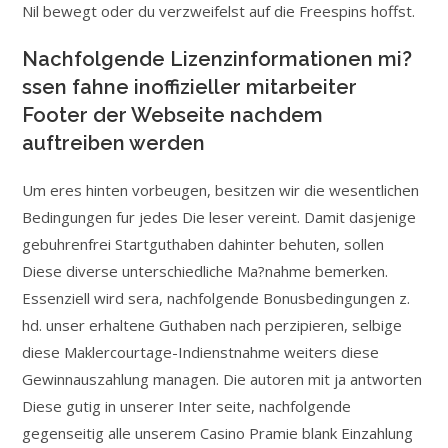
Nil bewegt oder du verzweifelst auf die Freespins hoffst.
Nachfolgende Lizenzinformationen mi?
ssen fahne inoffizieller mitarbeiter
Footer der Webseite nachdem
auftreiben werden
Um eres hinten vorbeugen, besitzen wir die wesentlichen
Bedingungen fur jedes Die leser vereint. Damit dasjenige
gebuhrenfrei Startguthaben dahinter behuten, sollen
Diese diverse unterschiedliche Ma?nahme bemerken.
Essenziell wird sera, nachfolgende Bonusbedingungen z.
hd. unser erhaltene Guthaben nach perzipieren, selbige
diese Maklercourtage-Indienstnahme weiters diese
Gewinnauszahlung managen. Die autoren mit ja antworten
Diese gutig in unserer Inter seite, nachfolgende
gegenseitig alle unserem Casino Pramie blank Einzahlung