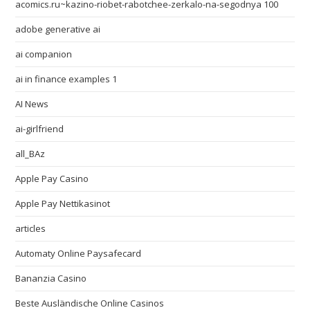
acomics.ru~kazino-riobet-rabotchee-zerkalo-na-segodnya 100
adobe generative ai
ai companion
ai in finance examples 1
AI News
ai-girlfriend
all_BAz
Apple Pay Casino
Apple Pay Nettikasinot
articles
Automaty Online Paysafecard
Bananzia Casino
Beste Ausländische Online Casinos