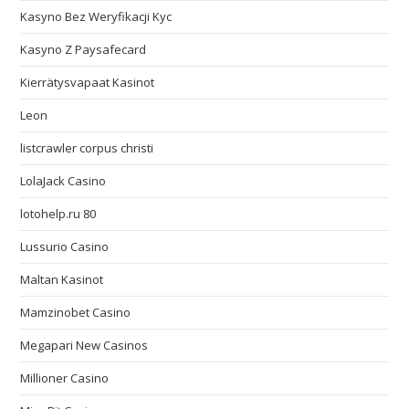
Kasyno Bez Weryfikacji Kyc
Kasyno Z Paysafecard
Kierrätysvapaat Kasinot
Leon
listcrawler corpus christi
LolaJack Casino
lotohelp.ru 80
Lussurio Casino
Maltan Kasinot
Mamzinobet Casino
Megapari New Casinos
Millioner Casino