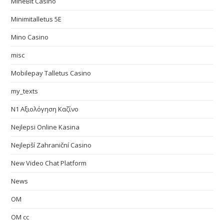
MineBit Casino
Minimitalletus 5E
Mino Casino
misc
Mobilepay Talletus Casino
my_texts
N1 Αξιολόγηση Καζίνο
Nejlepsi Online Kasina
Nejlepší Zahraniční Casino
New Video Chat Platform
News
OM
OM cc