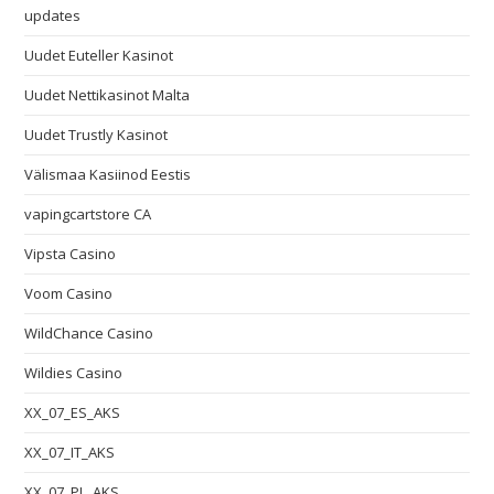
updates
Uudet Euteller Kasinot
Uudet Nettikasinot Malta
Uudet Trustly Kasinot
Välismaa Kasiinod Eestis
vapingcartstore CA
Vipsta Casino
Voom Casino
WildChance Casino
Wildies Casino
XX_07_ES_AKS
XX_07_IT_AKS
XX_07_PL_AKS