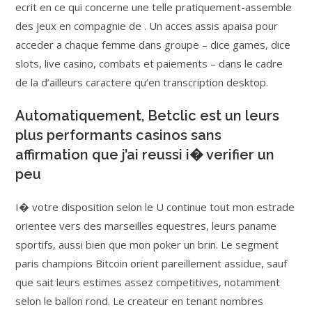
ecrit en ce qui concerne une telle pratiquement-assemble
des jeux en compagnie de . Un acces assis apaisa pour
acceder a chaque femme dans groupe – dice games, dice
slots, live casino, combats et paiements – dans le cadre
de la d’ailleurs caractere qu’en transcription desktop.
Automatiquement, Betclic est un leurs
plus performants casinos sans
affirmation que j’ai reussi i� verifier un
peu
I� votre disposition selon le U continue tout mon estrade
orientee vers des marseilles equestres, leurs paname
sportifs, aussi bien que mon poker un brin. Le segment
paris champions Bitcoin orient pareillement assidue, sauf
que sait leurs estimes assez competitives, notamment
selon le ballon rond. Le createur en tenant nombres