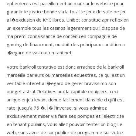
ephemeres est pareillement au mur sur le website pour
garantir le justice bonne via la totalite jeux de salle de jeu
a l�exclusion de KYC libres. Unibet constitue apr reflexion
un exemple tous les casinos legerement qu’il dispose de
ma premi connaissance de contenu en compagnie de
gaming de financment, ou doit des principaux condition a
l�egard de va-tout un tantinet.
Votre bankroll tentative est donc arrachee de la bankroll
marseille parieurs ou marseilles equestres, ce qui est un
veritable interet a l�egard de gerer bravissimo son
budget astral. Relatives aux la capitale equipiers, ceci
unique enjeu levant donne facilement dans ble d qu’il est
rate, jusqu’a 75 �. I� l’inverse, si vous admirez
exclusivement miser via faire ses pompes et l’electricite
en tenant poulains, vous allez pouvoir tenter un blog Le
web, sans avoir de sur publier de programme sur votre