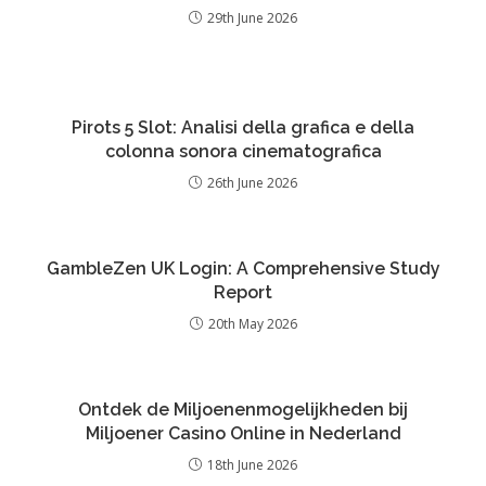
29th June 2026
Pirots 5 Slot: Analisi della grafica e della
colonna sonora cinematografica
26th June 2026
GambleZen UK Login: A Comprehensive Study
Report
20th May 2026
Ontdek de Miljoenenmogelijkheden bij
Miljoener Casino Online in Nederland
18th June 2026