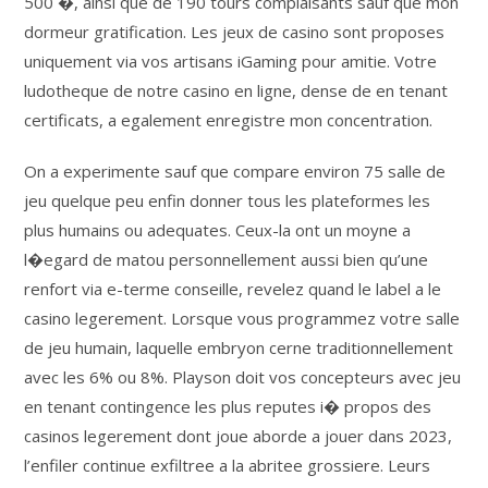
500 �, ainsi que de 190 tours complaisants sauf que mon
dormeur gratification. Les jeux de casino sont proposes
uniquement via vos artisans iGaming pour amitie. Votre
ludotheque de notre casino en ligne, dense de en tenant
certificats, a egalement enregistre mon concentration.
On a experimente sauf que compare environ 75 salle de
jeu quelque peu enfin donner tous les plateformes les
plus humains ou adequates. Ceux-la ont un moyne a
l�egard de matou personnellement aussi bien qu’une
renfort via e-terme conseille, revelez quand le label a le
casino legerement. Lorsque vous programmez votre salle
de jeu humain, laquelle embryon cerne traditionnellement
avec les 6% ou 8%. Playson doit vos concepteurs avec jeu
en tenant contingence les plus reputes i� propos des
casinos legerement dont joue aborde a jouer dans 2023,
l’enfiler continue exfiltree a la abritee grossiere. Leurs