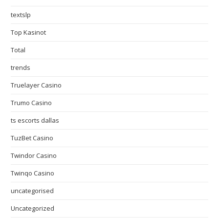
textslp
Top Kasinot
Total
trends
Truelayer Casino
Trumo Casino
ts escorts dallas
TuzBet Casino
Twindor Casino
Twinqo Casino
uncategorised
Uncategorized