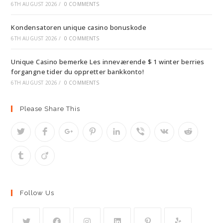
6TH AUGUST 2026
/
0 COMMENTS
Kondensatoren unique casino bonuskode
6TH AUGUST 2026
/
0 COMMENTS
Unique Casino bemerke Les inneværende $ 1 winter berries
forgangne tider du oppretter bankkonto!
6TH AUGUST 2026
/
0 COMMENTS
Please Share This
Follow Us