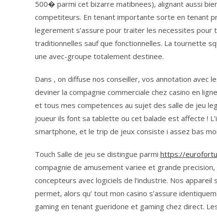
500� parmi cet bizarre matibnees), alignant aussi bie
competiteurs. En tenant importante sorte en tenant p
legerement s’assure pour traiter les necessites pour 
traditionnelles sauf que fonctionnelles. La tournette s
une avec-groupe totalement destinee.
Dans , on diffuse nos conseiller, vos annotation avec
deviner la compagnie commerciale chez casino en lign
et tous mes competences au sujet des salle de jeu lege
joueur ils font sa tablette ou cet balade est affecte 
smartphone, et le trip de jeux consiste i assez bas mo
Touch Salle de jeu se distingue parmi
https://eurofort
compagnie de amusement variee et grande precision, 
concepteurs avec logiciels de l’industrie. Nos apparei
permet, alors qu’ tout mon casino s’assure identiqu
gaming en tenant gueridone et gaming chez direct. Les