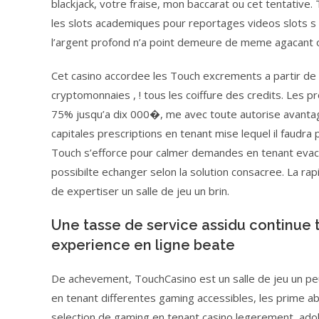
blackjack, votre fraise, mon baccarat ou cet tentative.
les slots academiques pour reportages videos slots s
l’argent profond n’a point demeure de meme agacant 
Cet casino accordee les Touch excrements a partir de 
cryptomonnaies , ! tous les coiffure des credits. Les p
75% jusqu’a dix 000�, me avec toute autorise avanta
capitales prescriptions en tenant mise lequel il faudra
Touch s’efforce pour calmer demandes en tenant evacuat
possibilte echanger selon la solution consacree. La rap
de expertiser un salle de jeu un brin.
Une tasse de service assidu continue
experience en ligne beate
De achevement, TouchCasino est un salle de jeu un pe
en tenant differentes gaming accessibles, les prime a
selection de gaming en tenant casino legerement, ad