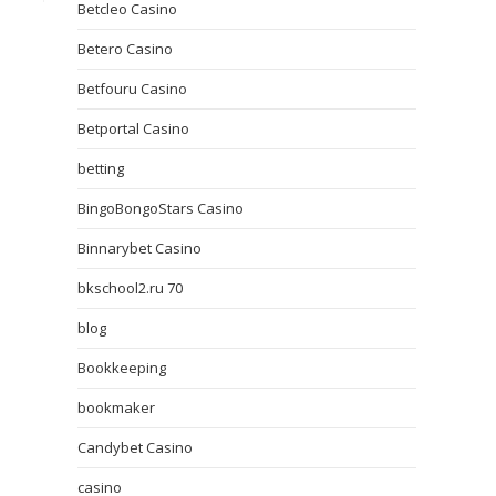
Betcleo Casino
Betero Casino
Betfouru Casino
Betportal Casino
betting
BingoBongoStars Casino
Binnarybet Casino
bkschool2.ru 70
blog
Bookkeeping
bookmaker
Candybet Casino
casino