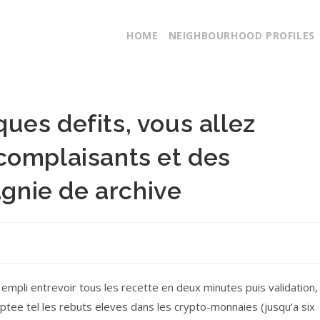
HOME
NEIGHBOURHOOD PROFILES
es defits, vous allez
complaisants et des
nie de archive
mpli entrevoir tous les recette en deux minutes puis validation,
ceptee tel les rebuts eleves dans les crypto-monnaies (jusqu’a six