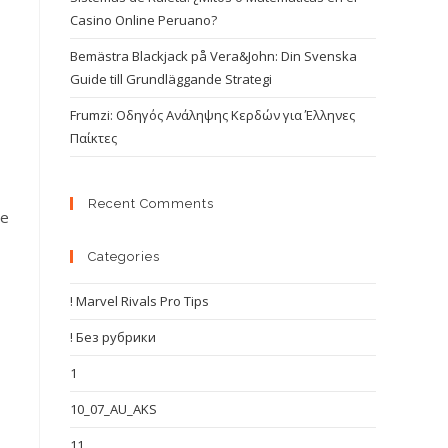
Casino Online Peruano?
Bemästra Blackjack på Vera&John: Din Svenska
Guide till Grundläggande Strategi
Frumzi: Οδηγός Ανάληψης Κερδών για Έλληνες
Παίκτες
Recent Comments
te
Categories
! Marvel Rivals Pro Tips
! Без рубрики
1
10_07_AU_AKS
11