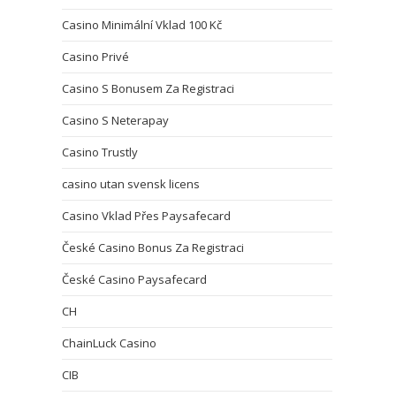
Casino Minimální Vklad 100 Kč
Casino Privé
Casino S Bonusem Za Registraci
Casino S Neterapay
Casino Trustly
casino utan svensk licens
Casino Vklad Přes Paysafecard
České Casino Bonus Za Registraci
České Casino Paysafecard
CH
ChainLuck Casino
CIB