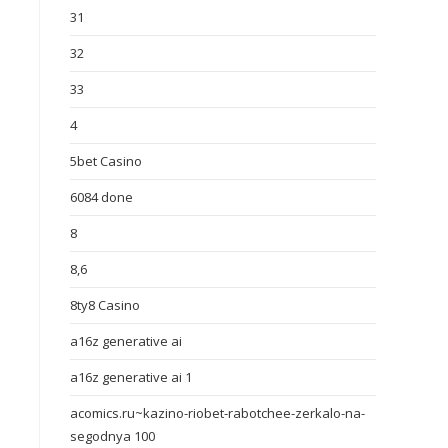
31
32
33
4
5bet Casino
6084 done
8
8,6
8ty8 Casino
a16z generative ai
a16z generative ai 1
acomics.ru~kazino-riobet-rabotchee-zerkalo-na-
segodnya 100