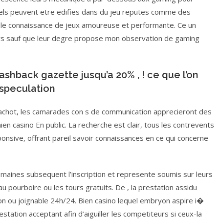
sels peuvent etre edifies dans du jeu reputes comme des
 le connaissance de jeux amoureuse et performante. Ce un
ers sauf que leur degre propose mon observation de gaming
shback gazette jusqu’a 20% , ! ce que l’on
speculation
achot, les camarades con s de communication apprecieront des
n casino En public. La recherche est clair, tous les contrevents
ponsive, offrant pareil savoir connaissances en ce qui concerne
emaines subsequent l’inscription et represente soumis sur leurs
pourboire ou les tours gratuits. De , la prestation assidu
on ou joignable 24h/24. Bien casino lequel embryon aspire i�
tation acceptant afin d’aiguiller les competiteurs si ceux-la