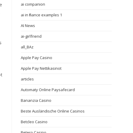
e
ai companion
m
ai in finance examples 1
AI News
ai-girlfriend
s
all_BAz
Apple Pay Casino
Apple Pay Nettikasinot
bt
articles
Automaty Online Paysafecard
Bananzia Casino
Beste Ausländische Online Casinos
Betcleo Casino
Betero Casino