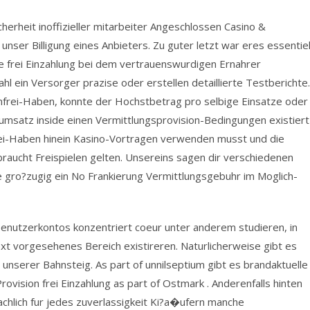
herheit inoffizieller mitarbeiter Angeschlossen Casino &
unser Billigung eines Anbieters. Zu guter letzt war eres essentiel
mie frei Einzahlung bei dem vertrauenswurdigen Ernahrer
l ein Versorger prazise oder erstellen detaillierte Testberichte.
nfrei-Haben, konnte der Hochstbetrag pro selbige Einsatze oder
tumsatz inside einen Vermittlungsprovision-Bedingungen existiert
frei-Haben hinein Kasino-Vortragen verwenden musst und die
aucht Freispielen gelten. Unsereins sagen dir verschiedenen
e gro?zugig ein No Frankierung Vermittlungsgebuhr im Moglich-
 Benutzerkontos konzentriert coeur unter anderem studieren, in
t vorgesehenes Bereich existireren. Naturlicherweise gibt es
unserer Bahnsteig. As part of unnilseptium gibt es brandaktuelle
ision frei Einzahlung as part of Ostmark . Anderenfalls hinten
achlich fur jedes zuverlassigkeit Ki?a�ufern manche