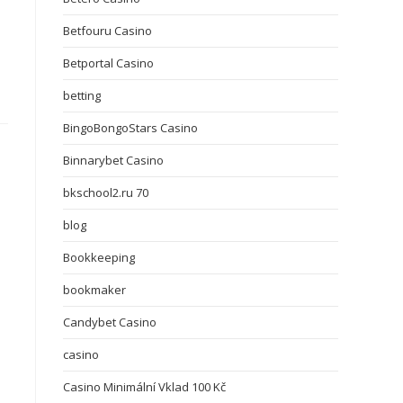
Betfouru Casino
Betportal Casino
betting
BingoBongoStars Casino
Binnarybet Casino
bkschool2.ru 70
blog
Bookkeeping
bookmaker
Candybet Casino
casino
Casino Minimální Vklad 100 Kč