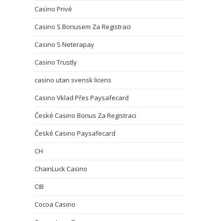
Casino Privé
Casino S Bonusem Za Registraci
Casino S Neterapay
Casino Trustly
casino utan svensk licens
Casino Vklad Přes Paysafecard
České Casino Bonus Za Registraci
České Casino Paysafecard
CH
ChainLuck Casino
CIB
Cocoa Casino