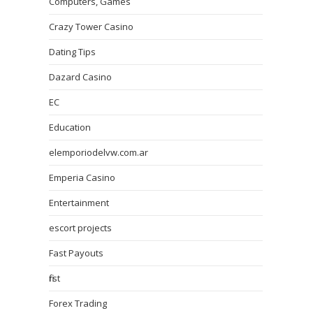
Computers, Games
Crazy Tower Сasino
Dating Tips
Dazard Casino
EC
Education
elemporiodelvw.com.ar
Emperia Casino
Entertainment
escort projects
Fast Payouts
first
Forex Trading