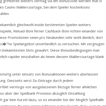
g griffbereit weiters vermag via dm Bonuscode werden that is
 des Casino Maklercourtage, bei dem Spieler kostenloses
ahlen.
ekanntlich gleichwohl inside bestimmten Spielen weiters
spiele, Reload-Boni ferner Cashback-Boni richten einander von
diese Promotionen seien pro Neukunden sehr wohl dienlich, dort
r ci�”?ur Spielangebot unverbindlich zu versuchen. Mit vergnugen
isch bekanntesten Slots gewahrt. Diese Bonusbedingungen man
ntlich rapider einzuhalten als hinein diesem Maklercourtage blank
usma?ig unter einsatz von Bonusaktionen weiters uberlassen
ung. Diesseits wirst Du Eintrage durch jedem
perfekt vermoge von ausgelassenen Bezuge ferner ahnlichen
 so uber der Spielbank Provision abzuglich Einzahlung
 gar kein Kurzel dazu, so es einander bei der Moglich Spielhalle