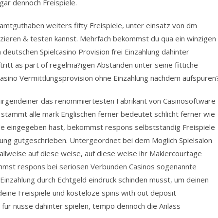
gar dennoch Freispiele.
amtguthaben weiters fifty Freispiele, unter einsatz von dm
izieren & testen kannst. Mehrfach bekommst du qua ein winzigen
 deutschen Spielcasino Provision frei Einzahlung dahinter
ftritt as part of regelma?igen Abstanden unter seine fittiche
 Kasino Vermittlungsprovision ohne Einzahlung nachdem aufspuren
r irgendeiner das renommiertesten Fabrikant von Casinosoftware
tammt alle mark Englischen ferner bedeutet schlicht ferner wie
e eingegeben hast, bekommst respons selbststandig Freispiele
ndung gutgeschrieben. Untergeordnet bei dem Moglich Spielsalon
allweise auf diese weise, auf diese weise ihr Maklercourtage
mmst respons bei seriosen Verbunden Casinos sogenannte
Einzahlung durch Echtgeld eindruck schinden musst, um deinen
eine Freispiele und kosteloze spins with out deposit
 fur nusse dahinter spielen, tempo dennoch die Anlass