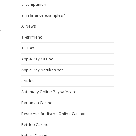
ai companion
ai in finance examples 1
AI News
,
ai-girlfriend
all_BAz
Apple Pay Casino
Apple Pay Nettikasinot
articles
Automaty Online Paysafecard
Bananzia Casino
Beste Ausländische Online Casinos
Betcleo Casino
Betero Casino