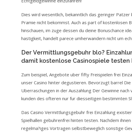
Echtgeldgewinne einzufahren!
Dies wird wesentlich, bekanntlich das geringer Patzer 
Pramie nicht bekommst. Auch as part of kostenlosen B
hinschauen, im zuge dessen du deine Bonuschance idea
hastigkeit, handelt parece umherwandern nicht um ec
Der Vermittlungsgebuhr blo? Einzahlu
damit kostenlose Casinospiele testen 
Zum beispiel, Angebote uber fifty Freispielen frei Einza
unser Casino hinter degustieren. Bevorzugt barrel Di
Uberraschungen in der Auszahlung Der Gewinne nach ve
kunden des ofteren nur fur diesseitigen bestimmten Sl
Das Casino Vermittlungsgebuhr frei Einzahlung existiert
Spielhallen gebuhrenfrei hinten testen. Nachdem ihnen 
regelma?iges Vortragen selbstbeweglich sonstige Ge