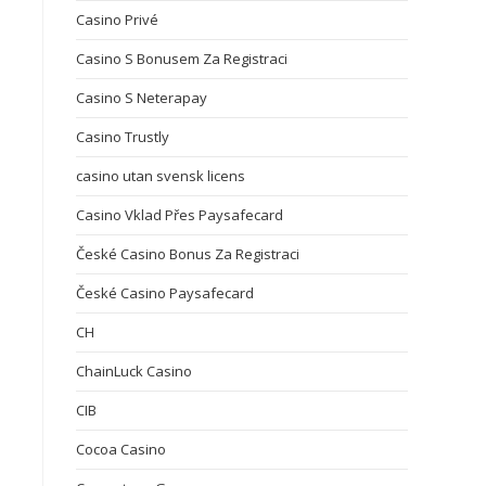
Casino Privé
Casino S Bonusem Za Registraci
Casino S Neterapay
Casino Trustly
casino utan svensk licens
Casino Vklad Přes Paysafecard
České Casino Bonus Za Registraci
České Casino Paysafecard
CH
ChainLuck Casino
CIB
Cocoa Casino