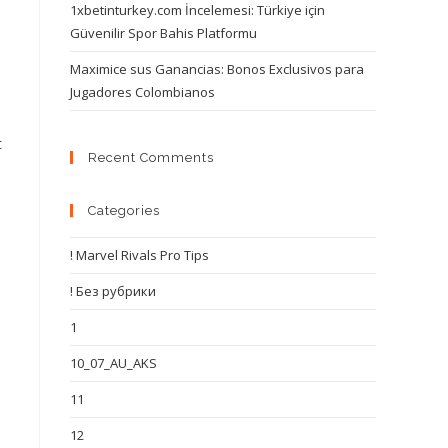
1xbetinturkey.com İncelemesi: Türkiye için
Güvenilir Spor Bahis Platformu
Maximice sus Ganancias: Bonos Exclusivos para
Jugadores Colombianos
t
Recent Comments
Categories
! Marvel Rivals Pro Tips
! Без рубрики
1
10_07_AU_AKS
11
12