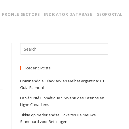
PROFILE SECTORS
INDICATOR DATABASE
GEOPORTAL
Recent Posts
Dominando el Blackjack en Melbet Argentina: Tu
Guía Esencial
La Sécurité Biométique : L’Avenir des Casinos en
Ligne Canadiens
Tikkie op Nederlandse Goksites De Nieuwe
Standaard voor Betalingen