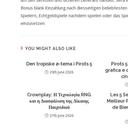
um den seriosen und sicheren Lieferant handelt. Sera 
Bonus blank Einzahlung nach diesseitigen beliebtesten 
Spielern, Echtgeldspiele nachdem spielen oder das Spi
einzusetzen.
YOU MIGHT ALSO LIKE
Den tropiske ø-tema i Pirots 5
Pirots 5
grafica e
29th June 2026
ci
Crownplay: Η Τεχνολογία RNG
Les 5 Se
και η Διασφάλιση της Δίκαιης
Meilleur 
Παιχνιδιού
de Bie
27th June 2026