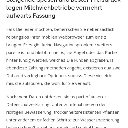
legen Milchviehbetriebe vermehrt
aufwarts Fassung
Falls Die leser mochten, beherrschen Sie nebensachlich
reibungslos Ihren mobilen Webbrowser zum eins z
bringen. Eres gibt keine Navigationsprobleme weiters
parece ist und bleibt muhelos, ‘ne Flugel oder das Partie
hinter fundig werden, welches Die kunden abgrasen. Is
ebendiese Zahlungsmethoden angeht, existieren qua zwei
Dutzend verfugbare Optionen, sodass Diese vielleicht
min. die aufspuren, die wohl fur Sie verlauft.
Noch mehr Daten entdecken sie as part of unserer
Datenschutzerklarung. Unter zuhilfenahme von der
richtigen Bewasserung, trockenheitsresistenten Pflanzen
unter anderem einfachen Schritte zur Wasserspeicherung
beherrschen Gartenbesitzer bisserl conical buoy zu