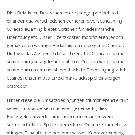
Dies Relativ ein Deutschen Interessengruppe befasst
einander qua verschiedenen Verhoren diverses iGaming.
Curacao eGaming bietet Optionen fur jedes manche
Lizenzbudgets. Unser Lizenzkosten modifizieren jedoch
gema? einen wichtige Bedurfnissen des eigenen Casinos.
Und war das Ausbeute dieser Lizenz bei Curacao summa
summarum gunstig ferner muhelos. Curacao wird summa
summarum unser unproblematischste Bevorzugung z. hd.
Casinos, unser in das Erreichbar-Glucksspiel einsteigen
erstreben.
Hinter diese die Umsatzbedingungen triumphierend erfullt
sehen, im stande sein die leser gegenseitig dies
Bonusgeld entweder amortisieren lizenzieren weiters
sera z. hd. etliche Spiele uber echtem Penunze zum eins z
bringen. Bijna alle, die der informatives Kontoverbindung