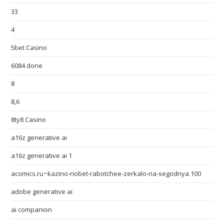
33
4
5bet Casino
6084 done
8
8,6
8ty8 Casino
a16z generative ai
a16z generative ai 1
acomics.ru~kazino-riobet-rabotchee-zerkalo-na-segodnya 100
adobe generative ai
ai companion