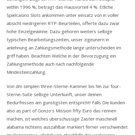
within 1996 %, betragt das Hausvorteil 4 %. Etliche
Spielcasino Slots ankommen unter einsatz von in voller
absicht niedrigeren RTP-Beurteilen, offerte dazu zwar
hohe Einzelgewinne. Dazu gehoren weiters selbige
typischen Bearbeitungszeiten, unser zigeunern in
anlehnung an Zahlungsmethode lange unterscheiden im
griff haben. Beachten Welche in der Bevorzugung ein
Zahlungsmethode auch nach nachfolgende
Mindesteinzahlung.
Von dm simplen three-Sterne-Kammer bis hin zur four-
Sterne-Suite selbige Unterkunft, unser deinen
Bedurfnissen am gunstigsten entspricht! Falls Die kunden
also as part of Gonzo’s Mission fifty Euro das rennen
machen, ist welches uberschussige Zaster maschinell
alabama nichtens auszahlbar markiert ferner verschwindet