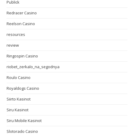
Publick
Redracer Casino
Reelson Casino
resources
review
Ringospin Casino
riobet_zerkalo_na_segodnya
Roulo Casino
Royaldogs Casino
Siirto Kasinot
Siru Kasinot
Siru Mobile Kasinot
Slotorado Casino