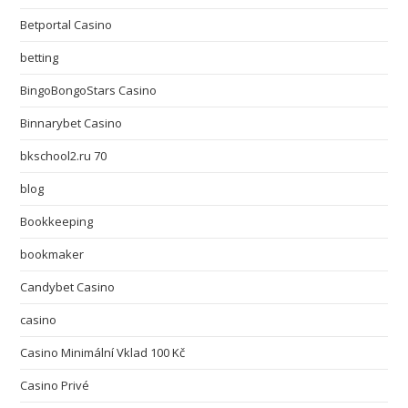
Betportal Casino
betting
BingoBongoStars Casino
Binnarybet Casino
bkschool2.ru 70
blog
Bookkeeping
bookmaker
Candybet Casino
casino
Casino Minimální Vklad 100 Kč
Casino Privé