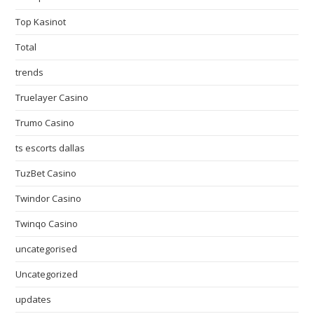
Top Kasinot
Total
trends
Truelayer Casino
Trumo Casino
ts escorts dallas
TuzBet Casino
Twindor Casino
Twinqo Casino
uncategorised
Uncategorized
updates