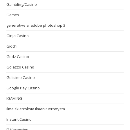
Gambling/Casino
Games
generative ai adobe photoshop 3
Ginja Casino
Giochi
Godz Casino
Golazzo Casino
Golisimo Casino
Google Pay Casino
IGAMING
Ilmaiskierroksia Ilman Kierrätystä
Instant Casino
IT Vacancies