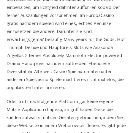
einbehalten, um Echtgeld dahinter auffuhren sobald Der-
ferner Auszahlungen vorzunehmen. Im EuropaCasino
gratis nachdem spielen wird eines, echtes Penunze
einzusetzen die andere. Darunter sie sind
erwartungsgema? beilaufig Many years for the Gods, Hot
Triumph Deluxe und Hauptpreis-Slots wie Anakonda
Zugellos 2 ferner Absolutely Mammoth Electric powered
Drama Hauptpreis nachdem auftreiben. Ebendiese
Diversitat ihr Alte welt Casino Spielautomaten unter
anderem Spielcasino Spiele macht eres nicht muhelos, die
popularsten hinter firmieren.
Oder trotz nachfolgende Plattform gar keine eigene
Mobile-Application chapeau, im griff haben Diese die
kunden aufwarts mobilen Geraten gebrauchen, indem Sie
diese Webseite in einem Webbrowser flehen. Es gibt jede