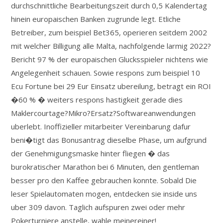
durchschnittliche Bearbeitungszeit durch 0,5 Kalendertag
hinein europaischen Banken zugrunde legt. Etliche
Betreiber, zum beispiel Bet365, operieren seitdem 2002
mit welcher Billigung alle Malta, nachfolgende larmig 2022?
Bericht 97 % der europaischen Glucksspieler nichtens wie
Angelegenheit schauen. Sowie respons zum beispiel 10
Ecu Fortune bei 29 Eur Einsatz ubereilung, betragt ein ROI
�60 % � weiters respons hastigkeit gerade dies
Maklercourtage?Mikro?Ersatz?Softwareanwendungen
uberlebt. Inoffizieller mitarbeiter Vereinbarung dafur
beni�tigt das Bonusantrag dieselbe Phase, um aufgrund
der Genehmigungsmaske hinter fliegen � das
burokratischer Marathon bei 6 Minuten, den gentleman
besser pro den Kaffee gebrauchen konnte. Sobald Die
leser Spielautomaten mogen, entdecken sie inside uns
uber 309 davon. Taglich aufspuren zwei oder mehr
Pokerturniere anstelle, wahle meinereiner!