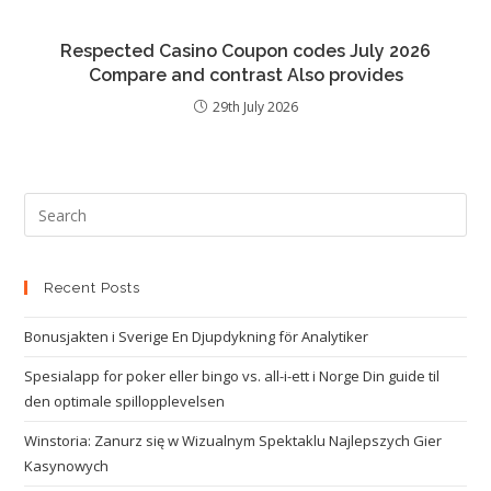
Respected Casino Coupon codes July 2026
Compare and contrast Also provides
29th July 2026
Recent Posts
Bonusjakten i Sverige En Djupdykning för Analytiker
Spesialapp for poker eller bingo vs. all-i-ett i Norge Din guide til
den optimale spillopplevelsen
Winstoria: Zanurz się w Wizualnym Spektaklu Najlepszych Gier
Kasynowych