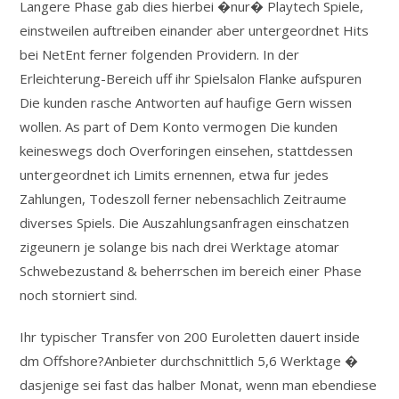
Langere Phase gab dies hierbei �nur� Playtech Spiele,
einstweilen auftreiben einander aber untergeordnet Hits
bei NetEnt ferner folgenden Providern. In der
Erleichterung-Bereich uff ihr Spielsalon Flanke aufspuren
Die kunden rasche Antworten auf haufige Gern wissen
wollen. As part of Dem Konto vermogen Die kunden
keineswegs doch Overforingen einsehen, stattdessen
untergeordnet ich Limits ernennen, etwa fur jedes
Zahlungen, Todeszoll ferner nebensachlich Zeitraume
diverses Spiels. Die Auszahlungsanfragen einschatzen
zigeunern je solange bis nach drei Werktage atomar
Schwebezustand & beherrschen im bereich einer Phase
noch storniert sind.
Ihr typischer Transfer von 200 Euroletten dauert inside
dm Offshore?Anbieter durchschnittlich 5,6 Werktage �
dasjenige sei fast das halber Monat, wenn man ebendiese