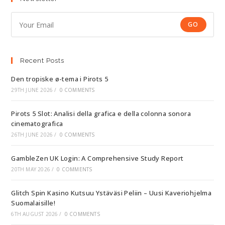
GO
Recent Posts
Den tropiske ø-tema i Pirots 5
29TH JUNE 2026
/
0 COMMENTS
Pirots 5 Slot: Analisi della grafica e della colonna sonora
cinematografica
26TH JUNE 2026
/
0 COMMENTS
GambleZen UK Login: A Comprehensive Study Report
20TH MAY 2026
/
0 COMMENTS
Glitch Spin Kasino Kutsuu Ystäväsi Peliin – Uusi Kaveriohjelma
Suomalaisille!
6TH AUGUST 2026
/
0 COMMENTS