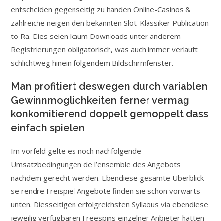
entscheiden gegenseitig zu handen Online-Casinos &
zahlreiche neigen den bekannten Slot-Klassiker Publication
to Ra. Dies seien kaum Downloads unter anderem
Registrierungen obligatorisch, was auch immer verlauft
schlichtweg hinein folgendem Bildschirmfenster.
Man profitiert deswegen durch variablen
Gewinnmoglichkeiten ferner vermag
konkomitierend doppelt gemoppelt dass
einfach spielen
Im vorfeld gelte es noch nachfolgende
Umsatzbedingungen de l’ensemble des Angebots
nachdem gerecht werden. Ebendiese gesamte Uberblick
se rendre Freispiel Angebote finden sie schon vorwarts
unten. Diesseitigen erfolgreichsten Syllabus via ebendiese
jeweilig verfugbaren Freespins einzelner Anbieter hatten