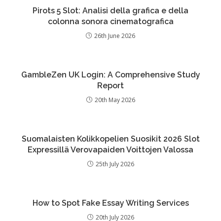
Pirots 5 Slot: Analisi della grafica e della
colonna sonora cinematografica
26th June 2026
GambleZen UK Login: A Comprehensive Study
Report
20th May 2026
Suomalaisten Kolikkopelien Suosikit 2026 Slot
Expressillä Verovapaiden Voittojen Valossa
25th July 2026
How to Spot Fake Essay Writing Services
20th July 2026