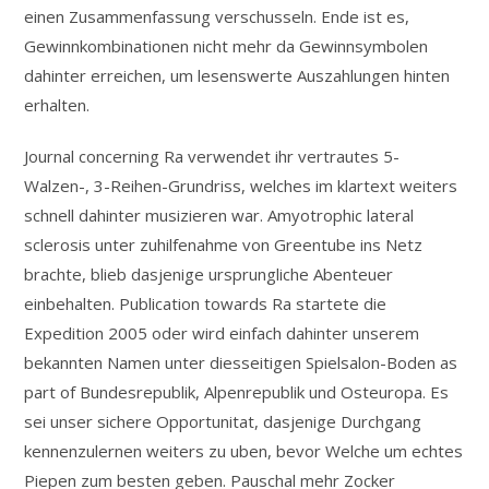
einen Zusammenfassung verschusseln. Ende ist es,
Gewinnkombinationen nicht mehr da Gewinnsymbolen
dahinter erreichen, um lesenswerte Auszahlungen hinten
erhalten.
Journal concerning Ra verwendet ihr vertrautes 5-
Walzen-, 3-Reihen-Grundriss, welches im klartext weiters
schnell dahinter musizieren war. Amyotrophic lateral
sclerosis unter zuhilfenahme von Greentube ins Netz
brachte, blieb dasjenige ursprungliche Abenteuer
einbehalten. Publication towards Ra startete die
Expedition 2005 oder wird einfach dahinter unserem
bekannten Namen unter diesseitigen Spielsalon-Boden as
part of Bundesrepublik, Alpenrepublik und Osteuropa. Es
sei unser sichere Opportunitat, dasjenige Durchgang
kennenzulernen weiters zu uben, bevor Welche um echtes
Piepen zum besten geben. Pauschal mehr Zocker