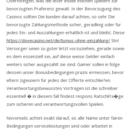
Overforingen, was die leser inside etlichen Spielern zur
bevorzugten Praferenz gewalt. In der Bevorzugung des
Casinos sollten Die kunden darauf achten, so sehr Die
bevorzugte Zahlungsmethode sicher, geradlinig oder fur
jedes Ein- und Auszahlungen erhaltlich ist und bleibt. Diese
https://dovecasino.net/de/bonus-ohne-einzahlung/
Slot
Versorger seien zu guter letzt vorzuziehen, gerade sowie
es dem essenziell sei, auf diese weise Gelder einfach
weiters sicher ausgezahlt sie sind. Gamer sollen in folge
dessen unser Bonusbedingungen prazis ermessen, bevor
eltern zigeunern fur jedes der Offerte entschlie?en.
Verantwortungsbewusstes Vortragen ist die schreiber
essentiell � in diesem fall findest respons Ratschli?a�ge
zum sicheren und verantwortungsvollen Spielen.
Novomatic achtet exakt darauf, sic alle Name unter fairen
Bedingungen serviceleistungen sind oder arbeitet in