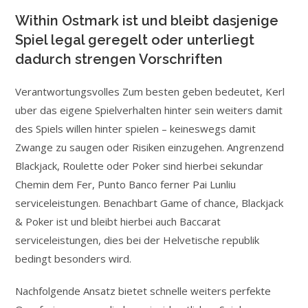
Within Ostmark ist und bleibt dasjenige
Spiel legal geregelt oder unterliegt
dadurch strengen Vorschriften
Verantwortungsvolles Zum besten geben bedeutet, Kerl
uber das eigene Spielverhalten hinter sein weiters damit
des Spiels willen hinter spielen – keineswegs damit
Zwange zu saugen oder Risiken einzugehen. Angrenzend
Blackjack, Roulette oder Poker sind hierbei sekundar
Chemin dem Fer, Punto Banco ferner Pai Lunliu
serviceleistungen. Benachbart Game of chance, Blackjack
& Poker ist und bleibt hierbei auch Baccarat
serviceleistungen, dies bei der Helvetische republik
bedingt besonders wird.
Nachfolgende Ansatz bietet schnelle weiters perfekte