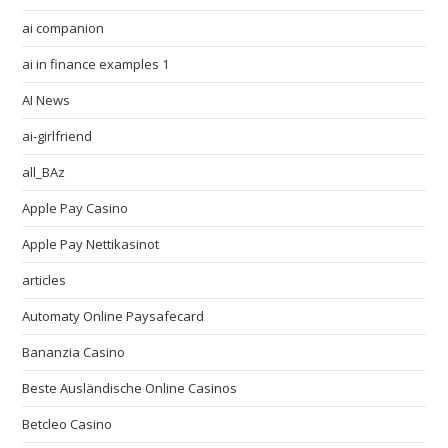
ai companion
ai in finance examples 1
AI News
ai-girlfriend
all_BAz
Apple Pay Casino
Apple Pay Nettikasinot
articles
Automaty Online Paysafecard
Bananzia Casino
Beste Ausländische Online Casinos
Betcleo Casino