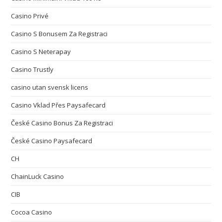
Casino Privé
Casino S Bonusem Za Registraci
Casino S Neterapay
Casino Trustly
casino utan svensk licens
Casino Vklad Přes Paysafecard
České Casino Bonus Za Registraci
České Casino Paysafecard
CH
ChainLuck Casino
CIB
Cocoa Casino