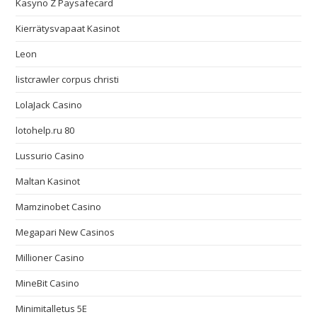
Kasyno Z Paysafecard
Kierrätysvapaat Kasinot
Leon
listcrawler corpus christi
LolaJack Casino
lotohelp.ru 80
Lussurio Casino
Maltan Kasinot
Mamzinobet Casino
Megapari New Casinos
Millioner Casino
MineBit Casino
Minimitalletus 5E