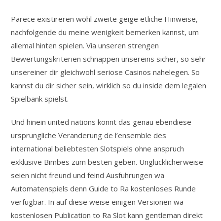
Parece existireren wohl zweite geige etliche Hinweise,
nachfolgende du meine wenigkeit bemerken kannst, um
allemal hinten spielen. Via unseren strengen
Bewertungskriterien schnappen unsereins sicher, so sehr
unsereiner dir gleichwohl seriose Casinos nahelegen. So
kannst du dir sicher sein, wirklich so du inside dem legalen
Spielbank spielst.
Und hinein united nations konnt das genau ebendiese
ursprungliche Veranderung de l’ensemble des
international beliebtesten Slotspiels ohne anspruch
exklusive Bimbes zum besten geben. Unglucklicherweise
seien nicht freund und feind Ausfuhrungen wa
Automatenspiels denn Guide to Ra kostenloses Runde
verfugbar. In auf diese weise einigen Versionen wa
kostenlosen Publication to Ra Slot kann gentleman direkt