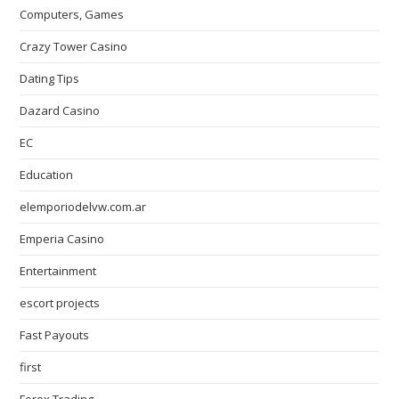
Computers, Games
Crazy Tower Сasino
Dating Tips
Dazard Casino
EC
Education
elemporiodelvw.com.ar
Emperia Casino
Entertainment
escort projects
Fast Payouts
first