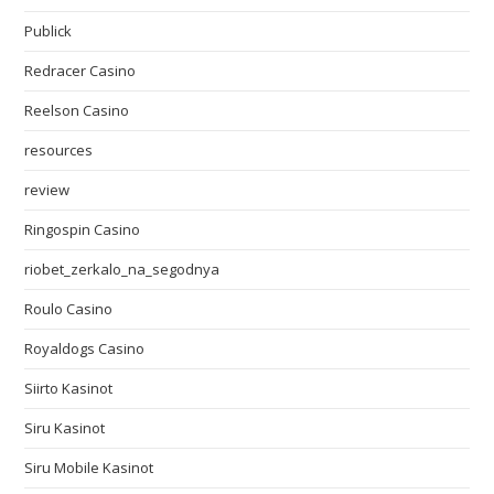
Publick
Redracer Casino
Reelson Casino
resources
review
Ringospin Casino
riobet_zerkalo_na_segodnya
Roulo Casino
Royaldogs Casino
Siirto Kasinot
Siru Kasinot
Siru Mobile Kasinot