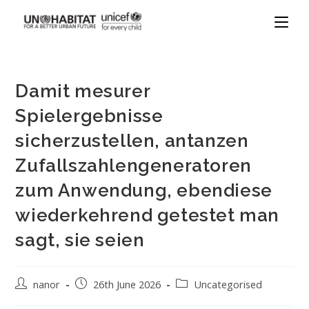
Damit mesurer
Spielergebnisse
sicherzustellen, antanzen
Zufallszahlengeneratoren
zum Anwendung, ebendiese
wiederkehrend getestet man
sagt, sie seien
nanor
26th June 2026
Uncategorised