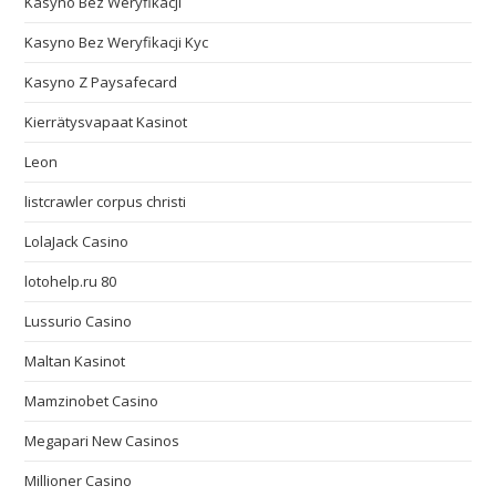
Kasyno Bez Weryfikacji
Kasyno Bez Weryfikacji Kyc
Kasyno Z Paysafecard
Kierrätysvapaat Kasinot
Leon
listcrawler corpus christi
LolaJack Casino
lotohelp.ru 80
Lussurio Casino
Maltan Kasinot
Mamzinobet Casino
Megapari New Casinos
Millioner Casino