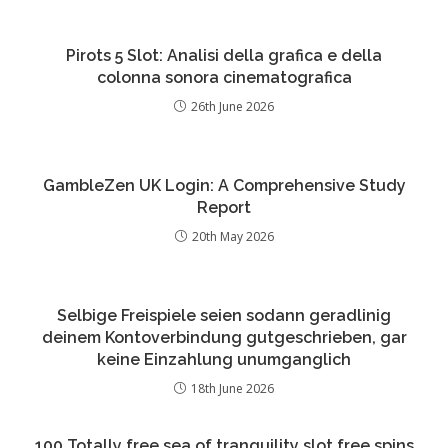
Pirots 5 Slot: Analisi della grafica e della
colonna sonora cinematografica
26th June 2026
GambleZen UK Login: A Comprehensive Study
Report
20th May 2026
Selbige Freispiele seien sodann geradlinig
deinem Kontoverbindung gutgeschrieben, gar
keine Einzahlung unumganglich
18th June 2026
100 Totally free sea of tranquility slot free spins