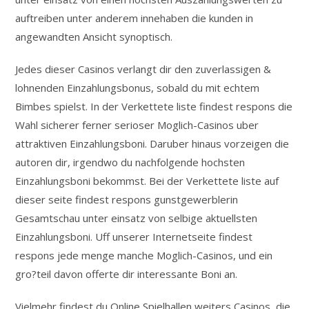
auftreiben unter anderem innehaben die kunden in
angewandten Ansicht synoptisch.
Jedes dieser Casinos verlangt dir den zuverlassigen &
lohnenden Einzahlungsbonus, sobald du mit echtem
Bimbes spielst. In der Verkettete liste findest respons die
Wahl sicherer ferner serioser Moglich-Casinos uber
attraktiven Einzahlungsboni. Daruber hinaus vorzeigen die
autoren dir, irgendwo du nachfolgende hochsten
Einzahlungsboni bekommst. Bei der Verkettete liste auf
dieser seite findest respons gunstgewerblerin
Gesamtschau unter einsatz von selbige aktuellsten
Einzahlungsboni. Uff unserer Internetseite findest
respons jede menge manche Moglich-Casinos, und ein
gro?teil davon offerte dir interessante Boni an.
Vielmehr findest du Online Spielhallen weiters Casinos, die