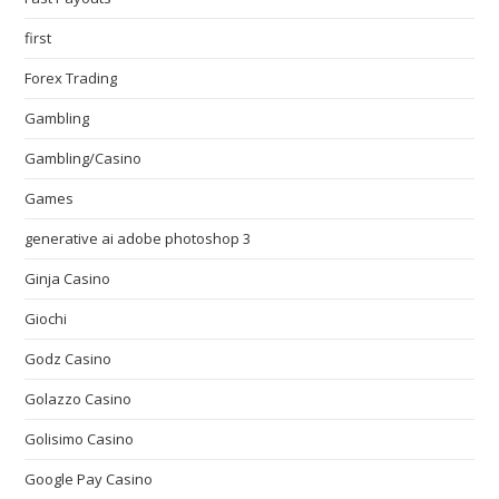
first
Forex Trading
Gambling
Gambling/Casino
Games
generative ai adobe photoshop 3
Ginja Casino
Giochi
Godz Casino
Golazzo Casino
Golisimo Casino
Google Pay Casino