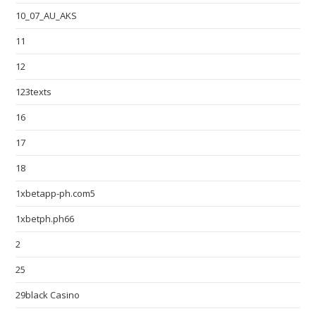
10_07_AU_AKS
11
12
123texts
16
17
18
1xbetapp-ph.com5
1xbetph.ph66
2
25
29black Casino