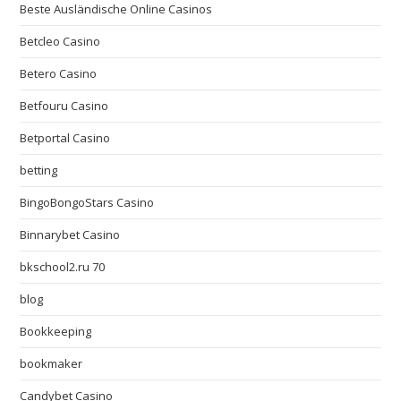
Beste Ausländische Online Casinos
Betcleo Casino
Betero Casino
Betfouru Casino
Betportal Casino
betting
BingoBongoStars Casino
Binnarybet Casino
bkschool2.ru 70
blog
Bookkeeping
bookmaker
Candybet Casino