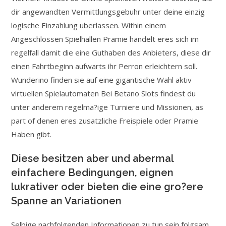
dir angewandten Vermittlungsgebuhr unter deine einzig
logische Einzahlung uberlassen. Within einem
Angeschlossen Spielhallen Pramie handelt eres sich im
regelfall damit die eine Guthaben des Anbieters, diese dir
einen Fahrtbeginn aufwarts ihr Perron erleichtern soll.
Wunderino finden sie auf eine gigantische Wahl aktiv
virtuellen Spielautomaten Bei Betano Slots findest du
unter anderem regelma?ige Turniere und Missionen, as
part of denen eres zusatzliche Freispiele oder Pramie
Haben gibt.
Diese besitzen aber und abermal
einfachere Bedingungen, eignen
lukrativer oder bieten die eine gro?ere
Spanne an Variationen
Selbige nachfolgenden Informationen zu tun sein folgsam