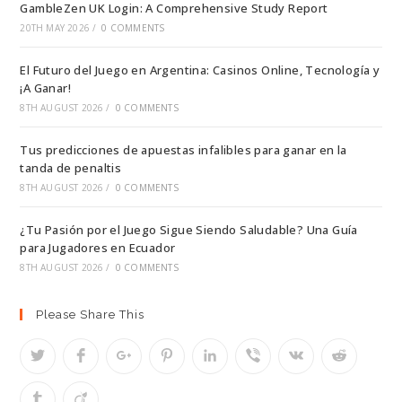
GambleZen UK Login: A Comprehensive Study Report
20TH MAY 2026
/
0 COMMENTS
El Futuro del Juego en Argentina: Casinos Online, Tecnología y
¡A Ganar!
8TH AUGUST 2026
/
0 COMMENTS
Tus predicciones de apuestas infalibles para ganar en la
tanda de penaltis
8TH AUGUST 2026
/
0 COMMENTS
¿Tu Pasión por el Juego Sigue Siendo Saludable? Una Guía
para Jugadores en Ecuador
8TH AUGUST 2026
/
0 COMMENTS
Please Share This