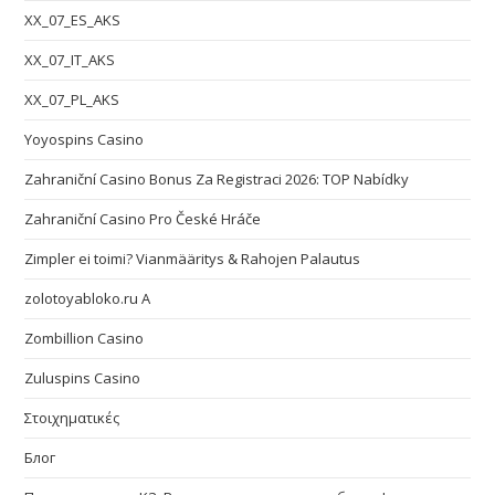
XX_07_ES_AKS
XX_07_IT_AKS
XX_07_PL_AKS
Yoyospins Casino
Zahraniční Casino Bonus Za Registraci 2026: TOP Nabídky
Zahraniční Casino Pro České Hráče
Zimpler ei toimi? Vianmääritys & Rahojen Palautus
zolotoyabloko.ru A
Zombillion Casino
Zuluspins Casino
Στοιχηματικές
Блог