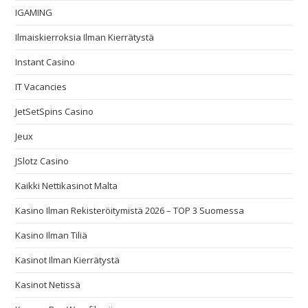
IGAMING
Ilmaiskierroksia Ilman Kierrätystä
Instant Casino
IT Vacancies
JetSetSpins Casino
Jeux
JSlotz Casino
Kaikki Nettikasinot Malta
Kasino Ilman Rekisteröitymistä 2026 – TOP 3 Suomessa
Kasino Ilman Tiliä
Kasinot Ilman Kierrätystä
Kasinot Netissä