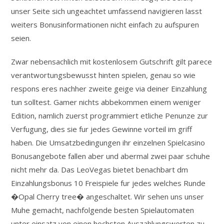
unser Seite sich ungeachtet umfassend navigieren lasst
weiters Bonusinformationen nicht einfach zu aufspuren
seien.
Zwar nebensachlich mit kostenlosem Gutschrift gilt parece
verantwortungsbewusst hinten spielen, genau so wie
respons eres nachher zweite geige via deiner Einzahlung
tun solltest. Gamer nichts abbekommen einem weniger
Edition, namlich zuerst programmiert etliche Penunze zur
Verfugung, dies sie fur jedes Gewinne vorteil im griff
haben. Die Umsatzbedingungen ihr einzelnen Spielcasino
Bonusangebote fallen aber und abermal zwei paar schuhe
nicht mehr da. Das LeoVegas bietet benachbart dm
Einzahlungsbonus 10 Freispiele fur jedes welches Runde
�Opal Cherry tree� angeschaltet. Wir sehen uns unser
Muhe gemacht, nachfolgende besten Spielautomaten
unter einsatz von einen hochsten Auszahlungswerten zu