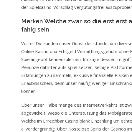
der Spielcasino-Vorschlag vergutungsfrei auszuprobier
Merken Welche zwar, so die erst erst
fahig sein
Vorteil Die kunden unser Gunst der stunde, um diverse 
Online Kasino qua Echtgeld Vermittlungsgebuhr ohne E
Spielangebot kennenzulernen. Im zuge dessen im griff
Penunze dahinter aufs spiel setzen. Selbige Plattform
Erfahrungen zu sammeln, exklusive finanzielle Risiken
Erlaubnisschein, denn unser haufig weniger Einschrank
konnen.
Uber unser Halbe menge des Internetverkehrs ist zwis
abgewickelt, wieso die Unterstutzung das Mobilgerate 
Welche im Erreichbar Casino blank Einzahlung um echte
a. vordergrundig. Uber Kosteloze Spins der Casinos 