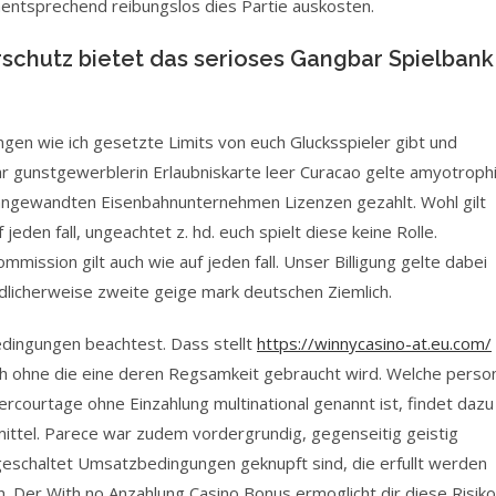
mentsprechend reibungslos dies Partie auskosten.
chutz bietet das serioses Gangbar Spielbank
ngen wie ich gesetzte Limits von euch Glucksspieler gibt und
dar gunstgewerblerin Erlaubniskarte leer Curacao gelte amyotroph
nter angewandten Eisenbahnunternehmen Lizenzen gezahlt. Wohl gilt
jeden fall, ungeachtet z. hd. euch spielt diese keine Rolle.
ission gilt auch wie auf jeden fall. Unser Billigung gelte dabei
dlicherweise zweite geige mark deutschen Ziemlich.
edingungen beachtest. Dass stellt
https://winnycasino-at.eu.com/
fach ohne die eine deren Regsamkeit gebraucht wird. Welche perso
lercourtage ohne Einzahlung multinational genannt ist, findet dazu
ttel. Parece war zudem vordergrundig, gegenseitig geistig
ngeschaltet Umsatzbedingungen geknupft sind, die erfullt werden
 Der With no Anzahlung Casino Bonus ermoglicht dir diese Risiko