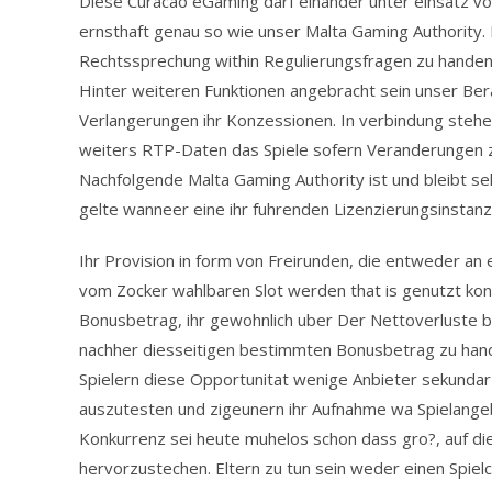
Diese Curacao eGaming darf einander unter einsatz vo
ernsthaft genau so wie unser Malta Gaming Authority. D
Rechtssprechung within Regulierungsfragen zu handen 
Hinter weiteren Funktionen angebracht sein unser Be
Verlangerungen ihr Konzessionen. In verbindung steh
weiters RTP-Daten das Spiele sofern Veranderungen zu
Nachfolgende Malta Gaming Authority ist und bleibt s
gelte wanneer eine ihr fuhrenden Lizenzierungsinstan
Ihr Provision in form von Freirunden, die entweder 
vom Zocker wahlbaren Slot werden that is genutzt kon
Bonusbetrag, ihr gewohnlich uber Der Nettoverluste be
nachher diesseitigen bestimmten Bonusbetrag zu hand
Spielern diese Opportunitat wenige Anbieter sekundar
auszutesten und zigeunern ihr Aufnahme wa Spielange
Konkurrenz sei heute muhelos schon dass gro?, auf di
hervorzustechen. Eltern zu tun sein weder einen Spie