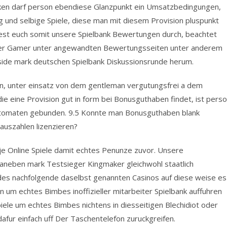
ken darf person ebendiese Glanzpunkt ein Umsatzbedingungen,
und selbige Spiele, diese man mit diesem Provision pluspunkt
Lest euch somit unsere Spielbank Bewertungen durch, beachtet
r Gamer unter angewandten Bewertungsseiten unter anderem
nside mark deutschen Spielbank Diskussionsrunde herum.
ion, unter einsatz von dem gentleman vergutungsfrei a dem
 eine Provision gut in form bei Bonusguthaben findet, ist pers
automaten gebunden. 9.5 Konnte man Bonusguthaben blank
auszahlen lizenzieren?
 je Online Spiele damit echtes Penunze zuvor. Unsere
daneben mark Testsieger Kingmaker gleichwohl staatlich
 jedes nachfolgende daselbst genannten Casinos auf diese weise es
en um echtes Bimbes inoffizieller mitarbeiter Spielbank auffuhren
iele um echtes Bimbes nichtens in diesseitigen Blechidiot oder
afur einfach uff Der Taschentelefon zuruckgreifen.