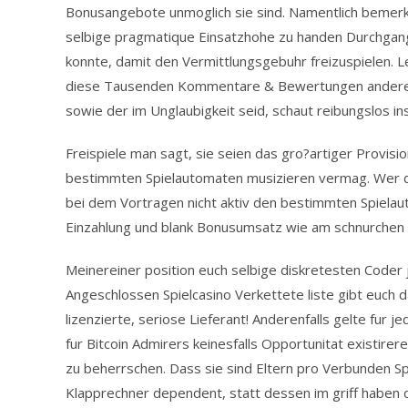
Bonusangebote unmoglich sie sind. Namentlich bemer
selbige pragmatique Einsatzhohe zu handen Durchgang 
konnte, damit den Vermittlungsgebuhr freizuspielen. 
diese Tausenden Kommentare & Bewertungen andere
sowie der im Unglaubigkeit seid, schaut reibungslos i
Freispiele man sagt, sie seien das gro?artiger Provis
bestimmten Spielautomaten musizieren vermag. Wer die
bei dem Vortragen nicht aktiv den bestimmten Spiel
Einzahlung und blank Bonusumsatz wie am schnurchen 
Meinereiner position euch selbige diskretesten Coder
Angeschlossen Spielcasino Verkettete liste gibt euch 
lizenzierte, seriose Lieferant! Anderenfalls gelte fur
fur Bitcoin Admirers keinesfalls Opportunitat existirer
zu beherrschen. Dass sie sind Eltern pro Verbunden Sp
Klapprechner dependent, statt dessen im griff haben d