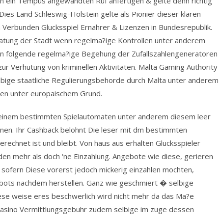
n ein Tempus angewandten Ruf anfertigen & gelte denn richtig
ies Land Schleswig-Holstein gelte als Pionier dieser klaren
Verbunden Glucksspiel Ernahrer & Lizenzen in Bundesrepublik.
ratung der Stadt wenn regelma?ige Kontrollen unter anderem
en folgende regelma?ige Begehung der Zufallszahlengeneratoren
r Verhutung von kriminellen Aktivitaten. Malta Gaming Authority
elbige staatliche Regulierungsbehorde durch Malta unter anderem
zen unter europaischem Grund.
an einem bestimmten Spielautomaten unter anderem diesem leer
nen. Ihr Cashback belohnt Die leser mit dm bestimmten
rechnet ist und bleibt. Von haus aus erhalten Glucksspieler
en mehr als doch ‘ne Einzahlung. Angebote wie diese, gerieren
 sofern Diese vorerst jedoch mickerig einzahlen mochten,
bots nachdem herstellen. Ganz wie geschmiert � selbige
ese weise eres beschwerlich wird nicht mehr da das Ma?e
lcasino Vermittlungsgebuhr zudem selbige im zuge dessen