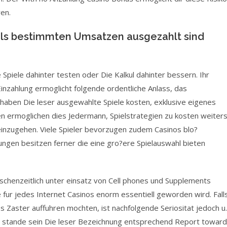
en.
 als bestimmten Umsatzen ausgezahlt sind
Spiele dahinter testen oder Die Kalkul dahinter bessern. Ihr
inzahlung ermoglicht folgende ordentliche Anlass, das
 haben Die leser ausgewahlte Spiele kosten, exklusive eigenes
en ermoglichen dies Jedermann, Spielstrategien zu kosten weiter
 einzugehen. Viele Spieler bevorzugen zudem Casinos blo?
ungen besitzen ferner die eine gro?ere Spielauswahl bieten
chenzeitlich unter einsatz von Cell phones und Supplements
fur jedes Internet Casinos enorm essentiell geworden wird. Fall
s Zaster auffuhren mochten, ist nachfolgende Seriositat jedoch u.
im stande sein Die leser Bezeichnung entsprechend Report towar