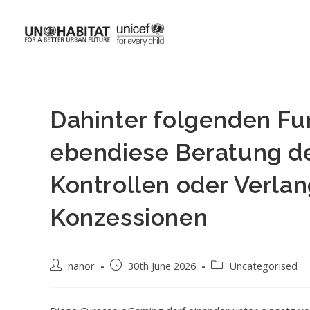
Dahinter folgenden Fu
ebendiese Beratung de
Kontrollen oder Verla
Konzessionen
nanor
30th June 2026
Uncategorised