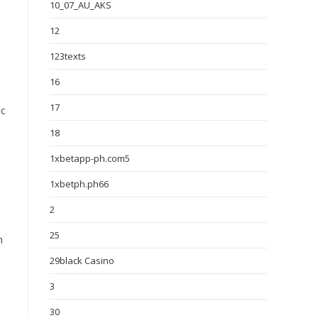
10_07_AU_AKS
12
123texts
16
17
ic
18
1xbetapp-ph.com5
1xbetph.ph66
2
25
n
29black Casino
3
30
,