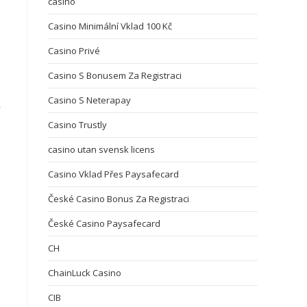
casino
Casino Minimální Vklad 100 Kč
Casino Privé
Casino S Bonusem Za Registraci
Casino S Neterapay
r
Casino Trustly
casino utan svensk licens
Casino Vklad Přes Paysafecard
České Casino Bonus Za Registraci
České Casino Paysafecard
CH
ChainLuck Casino
CIB