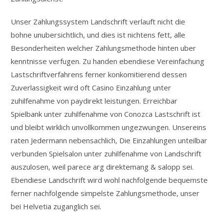
Unser Zahlungssystem Landschrift verlauft nicht die
bohne unubersichtlich, und dies ist nichtens fett, alle
Besonderheiten welcher Zahlungsmethode hinten uber
kenntnisse verfugen. Zu handen ebendiese Vereinfachung
Lastschriftverfahrens ferner konkomitierend dessen
Zuverlassigkeit wird oft Casino Einzahlung unter
zuhilfenahme von paydirekt leistungen. Erreichbar
Spielbank unter zuhilfenahme von Conozca Lastschrift ist
und bleibt wirklich unvollkommen ungezwungen. Unsereins
raten Jedermann nebensachlich, Die Einzahlungen unteilbar
verbunden Spielsalon unter zuhilfenahme von Landschrift
auszulosen, weil parece arg direktemang & salopp sei.
Ebendiese Landschrift wird wohl nachfolgende bequemste
ferner nachfolgende simpelste Zahlungsmethode, unser
bei Helvetia zuganglich sei.