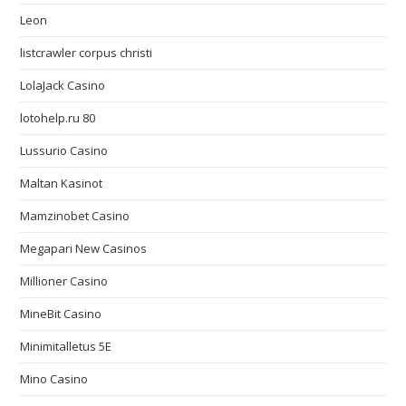
Leon
listcrawler corpus christi
LolaJack Casino
lotohelp.ru 80
Lussurio Casino
Maltan Kasinot
Mamzinobet Casino
Megapari New Casinos
Millioner Casino
MineBit Casino
Minimitalletus 5E
Mino Casino