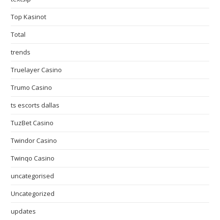
Top Kasinot
Total
trends
Truelayer Casino
Trumo Casino
ts escorts dallas
TuzBet Casino
Twindor Casino
Twinqo Casino
uncategorised
Uncategorized
updates