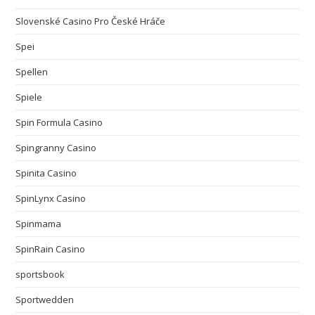
Slovenské Casino Pro České Hráče
Spei
Spellen
Spiele
Spin Formula Casino
Spingranny Casino
Spinita Casino
SpinLynx Casino
Spinmama
SpinRain Casino
sportsbook
Sportwedden