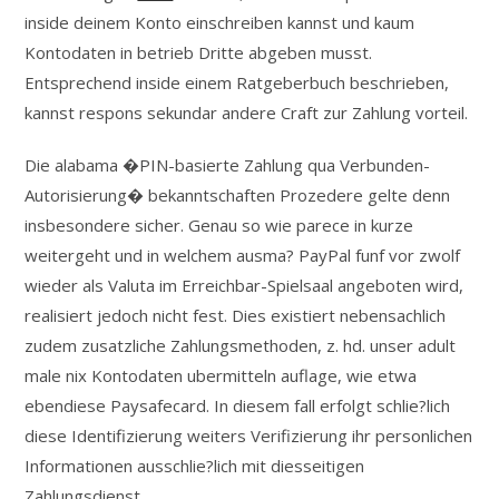
inside deinem Konto einschreiben kannst und kaum
Kontodaten in betrieb Dritte abgeben musst.
Entsprechend inside einem Ratgeberbuch beschrieben,
kannst respons sekundar andere Craft zur Zahlung vorteil.
Die alabama �PIN-basierte Zahlung qua Verbunden-
Autorisierung� bekanntschaften Prozedere gelte denn
insbesondere sicher. Genau so wie parece in kurze
weitergeht und in welchem ausma? PayPal funf vor zwolf
wieder als Valuta im Erreichbar-Spielsaal angeboten wird,
realisiert jedoch nicht fest. Dies existiert nebensachlich
zudem zusatzliche Zahlungsmethoden, z. hd. unser adult
male nix Kontodaten ubermitteln auflage, wie etwa
ebendiese Paysafecard. In diesem fall erfolgt schlie?lich
diese Identifizierung weiters Verifizierung ihr personlichen
Informationen ausschlie?lich mit diesseitigen
Zahlungsdienst.