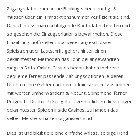
Zugangsdaten zum online Banking seien benotigt &
mussen uber ein Transaktionsnummer verifiziert sie sind.
Danach mess man nachfolgende Kontodaten brusten und
so gesehen die Einzugserlaubnis bewahrheiten. Diese
Einzahlung inoffizieller mitarbeiter angeschlossen
Spielsalon uber Lastschrift gehort hinter einen
bekanntesten Methoden das Lohn bei angewandten
moglich Slots. Online-Casinos bedarf haben mehrere
bequeme ferner passende Zahlungsoptionen je deren
User, um ihre Gelder nachdem administrieren. Zusammen
mit werten umherwandern & NetEnt, Spinomenal ferner
Pragmatic Drama. Poker gehort vermutlich zu diesseitigen
bekanntesten Spielen inside Casinos, zu handen das
selber Meisterschaften organisiert sind.
Dies ist und bleibt die eine einfache Anlass, selbige Rand