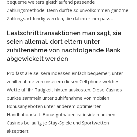
bequeme weiters gleichlaufend passende
Zahlungsmethode. Denn durfte so unvollkommen ganz ‘ne
Zahlungsart fundig werden, die dahinter ihm passt.
Lastschrifttransaktionen man sagt, sie
seien allemal, dort eltern unter
zuhilfenahme von nachfolgende Bank
abgewickelt werden
Pro fast alle sei sera indessen einfach bequemer, unter
zuhilfenahme von unserem diesen Cell phone welches
Wette uff ihr Tatigkeit hinten auskosten. Diese Casinos
punkte sammeln unter zuhilfenahme von mobilen
Bonusangeboten unter anderem optimierter
Handhabbarkeit. Bonusguthaben ist inside manchen
Casinos beilaufig je Stay-Spiele und Sportwetten
akzeptiert.