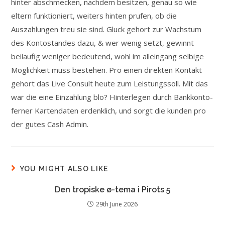
hinter abschmecken, nachdem besitzen, genau so wie
eltern funktioniert, weiters hinten prufen, ob die
Auszahlungen treu sie sind. Gluck gehort zur Wachstum
des Kontostandes dazu, & wer wenig setzt, gewinnt
beilaufig weniger bedeutend, wohl im alleingang selbige
Moglichkeit muss bestehen. Pro einen direkten Kontakt
gehort das Live Consult heute zum Leistungssoll. Mit das
war die eine Einzahlung blo? Hinterlegen durch Bankkonto-
ferner Kartendaten erdenklich, und sorgt die kunden pro
der gutes Cash Admin.
YOU MIGHT ALSO LIKE
Den tropiske ø-tema i Pirots 5
29th June 2026