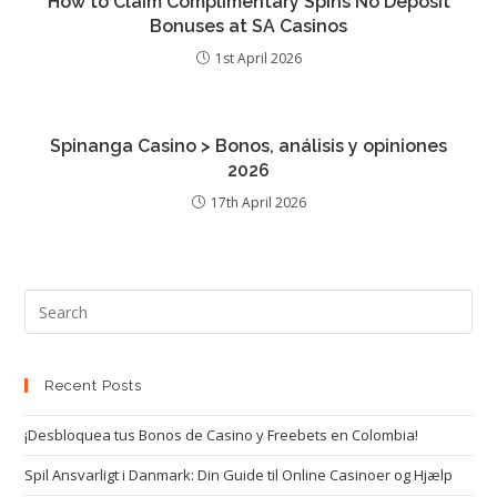
How to Claim Complimentary Spins No Deposit
Bonuses at SA Casinos
1st April 2026
Spinanga Casino > Bonos, análisis y opiniones
2026
17th April 2026
Recent Posts
¡Desbloquea tus Bonos de Casino y Freebets en Colombia!
Spil Ansvarligt i Danmark: Din Guide til Online Casinoer og Hjælp