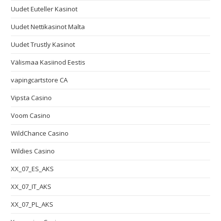
Uudet Euteller Kasinot
Uudet Nettikasinot Malta
Uudet Trustly Kasinot
Välismaa Kasiinod Eestis
vapingcartstore CA
Vipsta Casino
Voom Casino
WildChance Casino
Wildies Casino
XX_07_ES_AKS
XX_07_IT_AKS
XX_07_PL_AKS