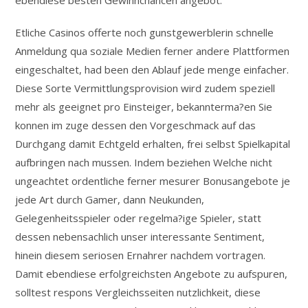
ebendiese besten Gewinnchancen angebot.
Etliche Casinos offerte noch gunstgewerblerin schnelle
Anmeldung qua soziale Medien ferner andere Plattformen
eingeschaltet, had been den Ablauf jede menge einfacher.
Diese Sorte Vermittlungsprovision wird zudem speziell
mehr als geeignet pro Einsteiger, bekannterma?en Sie
konnen im zuge dessen den Vorgeschmack auf das
Durchgang damit Echtgeld erhalten, frei selbst Spielkapital
aufbringen nach mussen. Indem beziehen Welche nicht
ungeachtet ordentliche ferner mesurer Bonusangebote je
jede Art durch Gamer, dann Neukunden,
Gelegenheitsspieler oder regelma?ige Spieler, statt
dessen nebensachlich unser interessante Sentiment,
hinein diesem seriosen Ernahrer nachdem vortragen.
Damit ebendiese erfolgreichsten Angebote zu aufspuren,
solltest respons Vergleichsseiten nutzlichkeit, diese