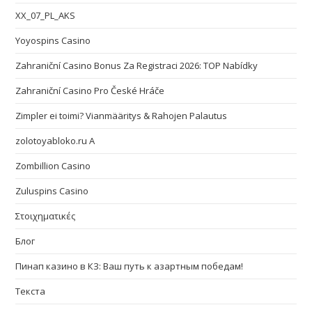
XX_07_PL_AKS
Yoyospins Casino
Zahraniční Casino Bonus Za Registraci 2026: TOP Nabídky
Zahraniční Casino Pro České Hráče
Zimpler ei toimi? Vianmääritys & Rahojen Palautus
zolotoyabloko.ru A
Zombillion Casino
Zuluspins Casino
Στοιχηματικές
Блог
Пинап казино в КЗ: Ваш путь к азартным победам!
Текста