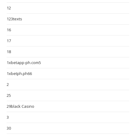
12
123texts
16
17
18
1xbetapp-ph.com5
1xbetph.ph66
2
25
29black Casino
3
30