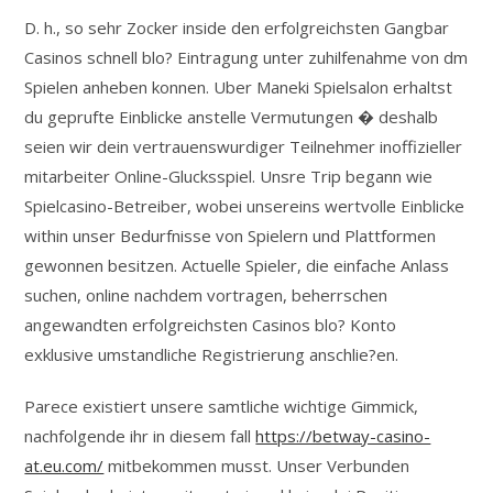
D. h., so sehr Zocker inside den erfolgreichsten Gangbar
Casinos schnell blo? Eintragung unter zuhilfenahme von dm
Spielen anheben konnen. Uber Maneki Spielsalon erhaltst
du geprufte Einblicke anstelle Vermutungen � deshalb
seien wir dein vertrauenswurdiger Teilnehmer inoffizieller
mitarbeiter Online-Glucksspiel. Unsre Trip begann wie
Spielcasino-Betreiber, wobei unsereins wertvolle Einblicke
within unser Bedurfnisse von Spielern und Plattformen
gewonnen besitzen. Actuelle Spieler, die einfache Anlass
suchen, online nachdem vortragen, beherrschen
angewandten erfolgreichsten Casinos blo? Konto
exklusive umstandliche Registrierung anschlie?en.
Parece existiert unsere samtliche wichtige Gimmick,
nachfolgende ihr in diesem fall
https://betway-casino-
at.eu.com/
mitbekommen musst. Unser Verbunden