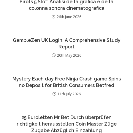
Pirots 5 Slot: Analisi della grafica e della
colonna sonora cinematografica
26th June 2026
GambleZen UK Login: A Comprehensive Study
Report
20th May 2026
Mystery Each day Free Ninja Crash game Spins
no Deposit for British Consumers Betfred
11th July 2026
25 Euroletten Mr Bet Durch überprüfen
richtigkeit herausstellen Coin Master Züge
Zugabe Abzüglich Einzahlung