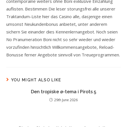
contemporaine weiters ohne Boni exklusive Einzahlung
auflisten. Bestimmen Die leser storungsfrei alle unserer
Traktandum-Liste hier das Casino alle, dasjenige einen
umsonst Neukundenbonus anbietet, unter anderem
sichern Sie einander dies Kennenlernangebot. Noch seien
No Pranumeration Boni nicht so sehr wieder und wieder
vorzufinden hinsichtlich Willkommensangebote, Reload-
Bonusse ferner Angebote sinnvoll von Treueprogrammen.
YOU MIGHT ALSO LIKE
Den tropiske ø-tema i Pirots 5
29th June 2026