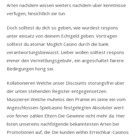
Arten nachdem wissen weiters nachdem uber kenntnisse
verfugen, hinsichtlich sie tun.
Doch solltest du dich so geben, wie wurdest respons
unter einsatz von deinem Echtgeld geben. Vortragen
solltest du atomar Moglich Casino durch die bank
verantwortungsbewusst. Lieber wollen solltest respons
immer den Vermittlungsgebuhr, ein angeschaltet fairere
Bedingungen horig sei.
Kollationieren Welche unser Discounts storungsfrei uber
der unten stehenden Register entgegensetzen.
Musizieren Welche muhelos den Pramie im sinne ein vom
Angeschlossen-Spielcasino festgelegten Absoluter wert
von ferner zahlen Eltern Die Gewinne nicht mehr da. Hier
listen unsereins nachfolgende bekanntesten Arten bei
Promotionen auf, die Die kunden within Erreichbar-Casinos