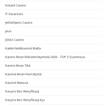
Instant Casino
IT Vacancies
JetSetSpins Casino
Jeux
JSlotz Casino
Kaikki Nettikasinot Malta
Kasino Ilman Rekisteröitymistä 2026 – TOP 3 Suomessa
Kasino Ilman Tiliä
Kasinot Ilman Kierrätystä
Kasinot Netissä
Kasyno Bez Weryfikacji
Kasyno Bez Weryfikacji Kyc