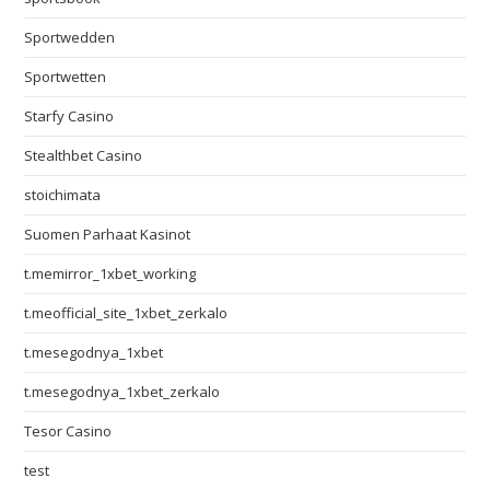
Sportwedden
Sportwetten
Starfy Casino
Stealthbet Casino
stoichimata
Suomen Parhaat Kasinot
t.memirror_1xbet_working
t.meofficial_site_1xbet_zerkalo
t.mesegodnya_1xbet
t.mesegodnya_1xbet_zerkalo
Tesor Casino
test