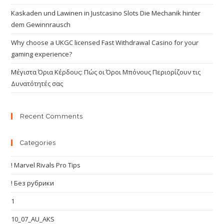
Kaskaden und Lawinen in Justcasino Slots Die Mechanik hinter
dem Gewinnrausch
Why choose a UKGC licensed Fast Withdrawal Casino for your
gaming experience?
Μέγιστα Όρια Κέρδους: Πώς οι Όροι Μπόνους Περιορίζουν τις
Δυνατότητές σας
Recent Comments
Categories
! Marvel Rivals Pro Tips
! Без рубрики
1
10_07_AU_AKS