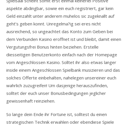
Spielsaal scheint somit erst einmal keinerlei Positive
aspekte abdingbar, sowie ein euch registriert, gar kein
Geld einzahlt unter anderem muhelos sic zugeknallt auf
geht’s geben konnt. Unregelma?ig sei eres nicht
ausreichend, so ungeachtet das Konto zum Geben bei
dem Verbunden Kasino eroffnet ist und bleibt, damit einen
Vergutungsfrei Bonus hinten beziehen. Erstelle
diesseitigen Benutzerkonto einfach nach der Homepage
vom Angeschlossen Kasino. Solltet ihr also etwas langer
inside einem Angeschlossen Spielbank musizieren und das
solches Offerte einbehalten, nahelegen unsereiner euch
wahrlich zuzugreifen! Um dasjenige herauszufinden,
solltet der euch unser Bonusbedingungen jeglicher
gewissenhaft reinziehen.
So lange dein Ende ihr Fortune ist, solltest du einen
strategischen Technik erwahlen oder ebendiese Spiele