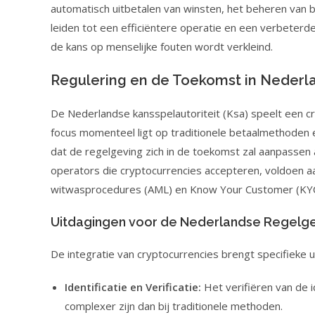
automatisch uitbetalen van winsten, het beheren van b
leiden tot een efficiëntere operatie en een verbeter
de kans op menselijke fouten wordt verkleind.
Regulering en de Toekomst in Nederl
De Nederlandse kansspelautoriteit (Ksa) speelt een cr
focus momenteel ligt op traditionele betaalmethoden 
dat de regelgeving zich in de toekomst zal aanpassen 
operators die cryptocurrencies accepteren, voldoen a
witwasprocedures (AML) en Know Your Customer (KYC
Uitdagingen voor de Nederlandse Regelg
De integratie van cryptocurrencies brengt specifieke 
Identificatie en Verificatie:
Het verifiëren van de i
complexer zijn dan bij traditionele methoden.