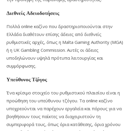
Διεθνείς Αδειοδοτήσεις
Πολλά online καζίνο που δραστηριοποιούνται στην
Ελλάδα διαθέτουν επίσης άδειες από διεθνείς
ρυθμιστικές αρχές, όπως η Malta Gaming Authority (MGA)
ή η UK Gambling Commission. Αυτές οι άδειες
υποδηλώνουν υψηλά πρότυπα λειτουργίας και
συμμόρφωσης.
Υπεύθυνος Τζόγος
Ένα κρίσιμο στοιχείο του ρυθμιστικού πλαισίου είναι η
προώθηση του υπεύθυνου τζόγου. Τα online καζίνο
υποχρεούνται να παρέχουν εργαλεία και πόρους για να
βοηθήσουν τους παίκτες να διαχειριστούν τη
συμπεριφορά τους, όπως όρια κατάθεσης, όρια χρόνου