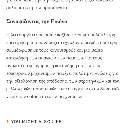
ρόλο σε αυτή την προσπάθεια.
Συνοψίζοντας την Εικόνα
Η λειτουργία ενός online καζίνο είναι μια πολύπλευρη
επιχείρηση που συνδυάζει τεχνολογία αιχμής, αυστηρή
συμμόρφωση με τους κανονισμούς και μια βαθιά
κατανόηση των αναγκών των παικτών. Για τους
αναλυτές της αγοράς, η κατανόηση αυτών των
εσωτερικών μηχανισμών παρέχει πολύτιμες γνώσεις για
την αξιολόγηση της απόδοσης, των στρατηγικών και των
μελλοντικών προοπτικών των εταιρειών στον δυναμικό
χώρο των online τυχερών παιχνιδιών.
YOU MIGHT ALSO LIKE