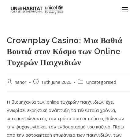
Crownplay Casino: Μια Βαθιά
Βουτιά στον Κόσμο των Online
Τυχερών Παιχνιδιών
nanor
19th June 2026
Uncategorised
Η βιομηχανία των online τυχερών παιχνιδιών έχει
γνωρίσει εκρηκτική ανάπτυξη τα τελευταία χρόνια,
μεταμορφώνοντας τον τρόπο που οι παίκτες βιώνουν
την ψυχαγωγία και τον ενθουσιασμό του καζίνο. Πίσω
από την αστραφτερή επιφάνεια των παιχνιδιών, των