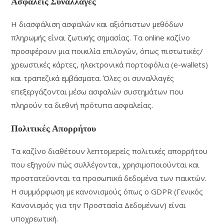
Ασφαλείς Συναλλαγές
Η διασφάλιση ασφαλών και αξιόπιστων μεθόδων
πληρωμής είναι ζωτικής σημασίας. Τα online καζίνο
προσφέρουν μια ποικιλία επιλογών, όπως πιστωτικές/
χρεωστικές κάρτες, ηλεκτρονικά πορτοφόλια (e-wallets)
και τραπεζικά εμβάσματα. Όλες οι συναλλαγές
επεξεργάζονται μέσω ασφαλών συστημάτων που
πληρούν τα διεθνή πρότυπα ασφαλείας.
Πολιτικές Απορρήτου
Τα καζίνο διαθέτουν λεπτομερείς πολιτικές απορρήτου
που εξηγούν πώς συλλέγονται, χρησιμοποιούνται και
προστατεύονται τα προσωπικά δεδομένα των παικτών.
Η συμμόρφωση με κανονισμούς όπως ο GDPR (Γενικός
Κανονισμός για την Προστασία Δεδομένων) είναι
υποχρεωτική.