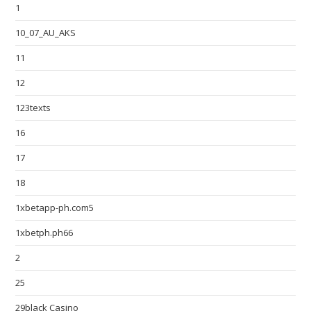
1
10_07_AU_AKS
11
12
123texts
16
17
18
1xbetapp-ph.com5
1xbetph.ph66
2
25
29black Casino