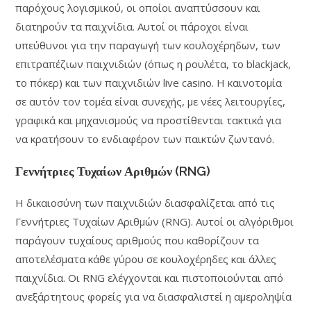
παρόχους λογισμικού, οι οποίοι αναπτύσσουν και
διατηρούν τα παιχνίδια. Αυτοί οι πάροχοι είναι
υπεύθυνοι για την παραγωγή των κουλοχέρηδων, των
επιτραπέζιων παιχνιδιών (όπως η ρουλέτα, το blackjack,
το πόκερ) και των παιχνιδιών live casino. Η καινοτομία
σε αυτόν τον τομέα είναι συνεχής, με νέες λειτουργίες,
γραφικά και μηχανισμούς να προστίθενται τακτικά για
να κρατήσουν το ενδιαφέρον των παικτών ζωντανό.
Γεννήτριες Τυχαίων Αριθμών (RNG)
Η δικαιοσύνη των παιχνιδιών διασφαλίζεται από τις
Γεννήτριες Τυχαίων Αριθμών (RNG). Αυτοί οι αλγόριθμοι
παράγουν τυχαίους αριθμούς που καθορίζουν τα
αποτελέσματα κάθε γύρου σε κουλοχέρηδες και άλλες
παιχνίδια. Οι RNG ελέγχονται και πιστοποιούνται από
ανεξάρτητους φορείς για να διασφαλιστεί η αμεροληψία