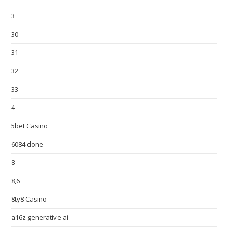
3
30
31
32
33
4
5bet Casino
6084 done
8
8,6
8ty8 Casino
a16z generative ai