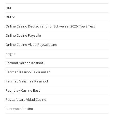
OM
OM cc
Online Casino Deutschland für Schweizer 2026: Top 3 Test
Online Casino Paysafe
Online Casino Vklad Paysafecard
pages
Parhaat Nordea Kasinot
Parimad Kasiino Pakkumised
Parimad Välismaa Kasiinod
Paynplay Kasiino Eesti
Paysafecard Vklad Casino
Piratepots Casino