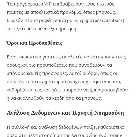
Τα προγράμματα VIP επιβραβεύουν τους πιστούς
παίκτες με αποκλειστικά προνόμια, όπως μπόνους,
δωρεάν περιστροφές, επιστροφή χρημάτων (cashback)
και εξατομικευμένη εξυπηρέτηση.
Όροι και Προϋποθέσεις
Είναι σημαντικό για τους αναλυτές να κατανοούν τους
όρους και τις προϋποθέσεις που συνοδεύουν τα
μπόνους και τις προσφορές. Αυτοί οι όροι, όπως οι
απαιτήσεις στοιχηματισμού (wagering requirements),
καθορίζουν πώς και πότε μπορούν να χρησιμοποιηθούν
ή να αναληφθούν τα κέρδη από τα μπόνους.
Ανάλυση Δεδομένων και Τεχνητή Νοημοσύνη
Η συλλογή και ανάλυση δεδομένων παίζει καθοριστικό
ρόλο στη βελτιστοποίηση της λειτουργίας ενός online