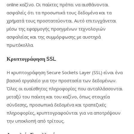
online καζίνο. Οι παίκτες πρέπει να αισθάνονται
ασφαλείς ότι τα προσωπικά τους δεδομένα και τα
χρήματά τους προστατεύονται. Αυτό επιτυγχάνεται
μέσω της εφαρμογής προηγμένων τεχνολογιών
ασφαλείας και της συμμόρφωσης με αυστηρά
πρωτόκολλα.
Κρυπτογράφηση SSL
Η κρυπτογράφηση Secure Sockets Layer (SSL) είναι ένα
βασικό εργαλείο για την προστασία των δεδομένων.
Όλες οι ευαίσθητες πληροφορίες που ανταλλάσσονται
μεταξύ του παίκτη και του καζίνο, όπως στοιχεία
σύνδεσης, προσωπικά δεδομένα και τραπεζικές
πληροφορίες, κρυπτογραφούνται για να αποτρέψουν
την υποκλοπή από τρίτους.