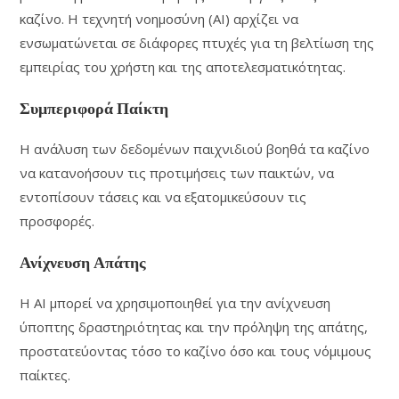
καζίνο. Η τεχνητή νοημοσύνη (AI) αρχίζει να
ενσωματώνεται σε διάφορες πτυχές για τη βελτίωση της
εμπειρίας του χρήστη και της αποτελεσματικότητας.
Συμπεριφορά Παίκτη
Η ανάλυση των δεδομένων παιχνιδιού βοηθά τα καζίνο
να κατανοήσουν τις προτιμήσεις των παικτών, να
εντοπίσουν τάσεις και να εξατομικεύσουν τις
προσφορές.
Ανίχνευση Απάτης
Η AI μπορεί να χρησιμοποιηθεί για την ανίχνευση
ύποπτης δραστηριότητας και την πρόληψη της απάτης,
προστατεύοντας τόσο το καζίνο όσο και τους νόμιμους
παίκτες.