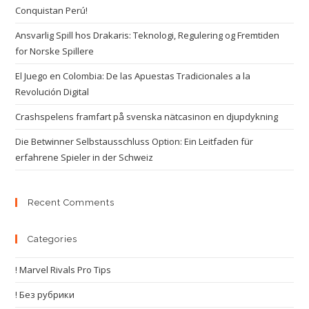
Conquistan Perú!
Ansvarlig Spill hos Drakaris: Teknologi, Regulering og Fremtiden
for Norske Spillere
El Juego en Colombia: De las Apuestas Tradicionales a la
Revolución Digital
Crashspelens framfart på svenska nätcasinon en djupdykning
Die Betwinner Selbstausschluss Option: Ein Leitfaden für
erfahrene Spieler in der Schweiz
Recent Comments
Categories
! Marvel Rivals Pro Tips
! Без рубрики