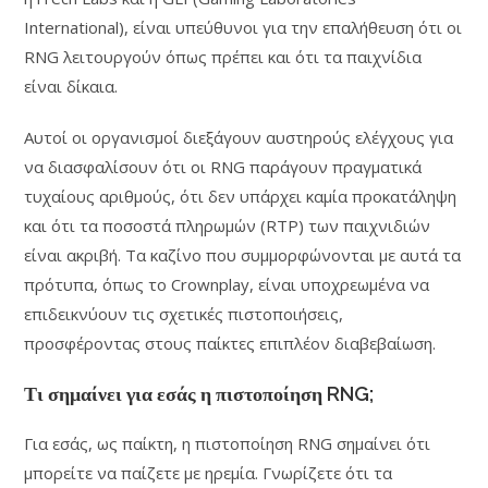
International), είναι υπεύθυνοι για την επαλήθευση ότι οι
RNG λειτουργούν όπως πρέπει και ότι τα παιχνίδια
είναι δίκαια.
Αυτοί οι οργανισμοί διεξάγουν αυστηρούς ελέγχους για
να διασφαλίσουν ότι οι RNG παράγουν πραγματικά
τυχαίους αριθμούς, ότι δεν υπάρχει καμία προκατάληψη
και ότι τα ποσοστά πληρωμών (RTP) των παιχνιδιών
είναι ακριβή. Τα καζίνο που συμμορφώνονται με αυτά τα
πρότυπα, όπως το Crownplay, είναι υποχρεωμένα να
επιδεικνύουν τις σχετικές πιστοποιήσεις,
προσφέροντας στους παίκτες επιπλέον διαβεβαίωση.
Τι σημαίνει για εσάς η πιστοποίηση RNG;
Για εσάς, ως παίκτη, η πιστοποίηση RNG σημαίνει ότι
μπορείτε να παίζετε με ηρεμία. Γνωρίζετε ότι τα