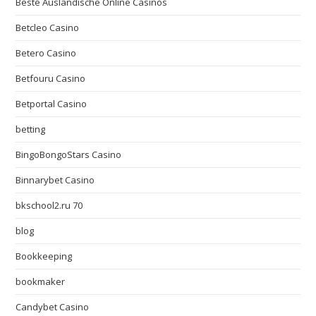
Beste Ausländische Online Casinos
Betcleo Casino
Betero Casino
Betfouru Casino
Betportal Casino
betting
BingoBongoStars Casino
Binnarybet Casino
bkschool2.ru 70
blog
Bookkeeping
bookmaker
Candybet Casino