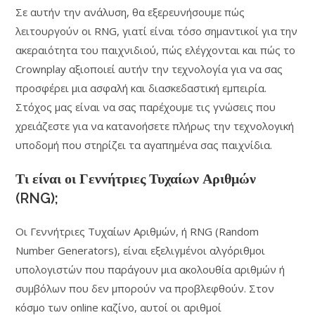
Σε αυτήν την ανάλυση, θα εξερευνήσουμε πώς
λειτουργούν οι RNG, γιατί είναι τόσο σημαντικοί για την
ακεραιότητα του παιχνιδιού, πώς ελέγχονται και πώς το
Crownplay αξιοποιεί αυτήν την τεχνολογία για να σας
προσφέρει μια ασφαλή και διασκεδαστική εμπειρία.
Στόχος μας είναι να σας παρέχουμε τις γνώσεις που
χρειάζεστε για να κατανοήσετε πλήρως την τεχνολογική
υποδομή που στηρίζει τα αγαπημένα σας παιχνίδια.
Τι είναι οι Γεννήτριες Τυχαίων Αριθμών
(RNG);
Οι Γεννήτριες Τυχαίων Αριθμών, ή RNG (Random
Number Generators), είναι εξελιγμένοι αλγόριθμοι
υπολογιστών που παράγουν μια ακολουθία αριθμών ή
συμβόλων που δεν μπορούν να προβλεφθούν. Στον
κόσμο των online καζίνο, αυτοί οι αριθμοί