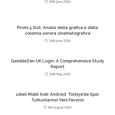
29th June 2026
Pirots 5 Slot: Analisi della grafica e della
colonna sonora cinematografica
26th June 2026
GambleZen UK Login: A Comprehensive Study
Report
20th May 2026
1xbet Mobil İndir Android: Türkiye’de Spor
Tutkunlarının Yeni Favorisi
6th August 2026