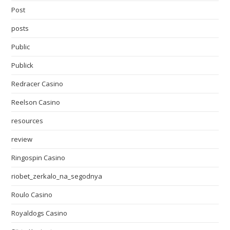
Post
posts
Public
Publick
Redracer Casino
Reelson Casino
resources
review
Ringospin Casino
riobet_zerkalo_na_segodnya
Roulo Casino
Royaldogs Casino