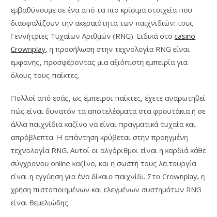
εμβαθύνουμε σε ένα από τα πιο κρίσιμα στοιχεία που
διασφαλίζουν την ακεραιότητα των παιχνιδιών: τους
Γεννήτριες Τυχαίων Αριθμών (RNG). Ειδικά στο
casino
Crownplay
, η προσήλωση στην τεχνολογία RNG είναι
εμφανής, προσφέροντας μια αξιόπιστη εμπειρία για
όλους τους παίκτες.
Πολλοί από εσάς, ως έμπειροι παίκτες, έχετε αναρωτηθεί
πώς είναι δυνατόν τα αποτελέσματα στα φρουτάκια ή σε
άλλα παιχνίδια καζίνο να είναι πραγματικά τυχαία και
απρόβλεπτα. Η απάντηση κρύβεται στην προηγμένη
τεχνολογία RNG. Αυτοί οι αλγόριθμοι είναι η καρδιά κάθε
σύγχρονου online καζίνο, και η σωστή τους λειτουργία
είναι η εγγύηση για ένα δίκαιο παιχνίδι. Στο Crownplay, η
χρήση πιστοποιημένων και ελεγμένων συστημάτων RNG
είναι θεμελιώδης.