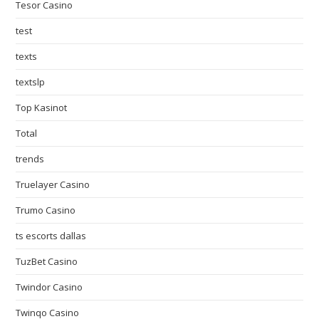
Tesor Casino
test
texts
textslp
Top Kasinot
Total
trends
Truelayer Casino
Trumo Casino
ts escorts dallas
TuzBet Casino
Twindor Casino
Twinqo Casino