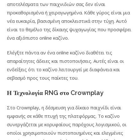
αποτελέσματα των παιχνιδιών σας δεν είναι
προκαθορισμένα ή χειραγωγημένα. Κάθε γύρος είναι μια
νέα ευκαιρία, βασισμένη αποκλειστικά στην τύχη. Αυτό
είναι το θεμέλιο της δίκαιης ψυχαγωγίας που προσφέρει
ένα αξιόπιστο online καζίνο.
Ελέγξτε πάντα αν ένα online καζίνο διαθέτει τις
απαραίτητες άδειες και πιστοποιήσεις. Αυτές είναι οι
ενδείξεις ότι το καζίνο λειτουργεί με διαφάνεια και
σεβασμό προς τους παίκτες του.
Η Τεχνολογία RNG στο Crownplay
Στο Crownplay, η δέσμευση για δίκαιο παιχνίδι είναι
εμφανής σε κάθε πτυχή της πλατφόρμας. Το καζίνο
συνεργάζεται με κορυφαίους παρόχους λογισμικού, οι
οποίοι χρησιμοποιούν πιστοποιημένες και ελεγμένες