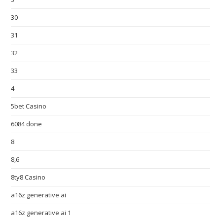
30
31
32
33
4
5bet Casino
6084 done
8
8,6
8ty8 Casino
a16z generative ai
a16z generative ai 1