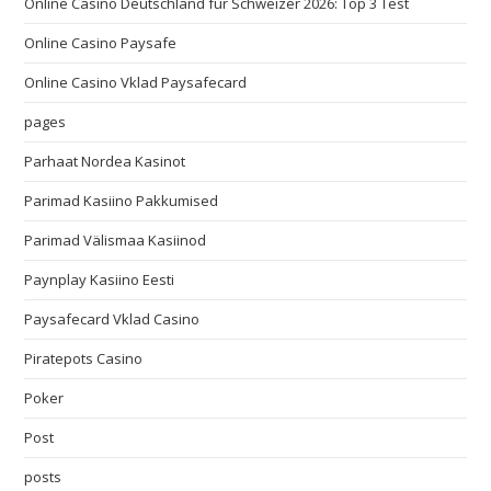
Online Casino Deutschland für Schweizer 2026: Top 3 Test
Online Casino Paysafe
Online Casino Vklad Paysafecard
pages
Parhaat Nordea Kasinot
Parimad Kasiino Pakkumised
Parimad Välismaa Kasiinod
Paynplay Kasiino Eesti
Paysafecard Vklad Casino
Piratepots Casino
Poker
Post
posts