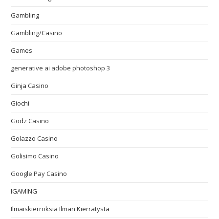
Gambling
Gambling/Casino
Games
generative ai adobe photoshop 3
Ginja Casino
Giochi
Godz Casino
Golazzo Casino
Golisimo Casino
Google Pay Casino
IGAMING
Ilmaiskierroksia Ilman Kierrätystä