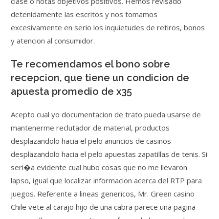
clase o notas objetivos positivos. Hemos revisado
detenidamente las escritos y nos tomamos
excesivamente en serio los inquietudes de retiros, bonos
y atencion al consumidor.
Te recomendamos el bono sobre
recepcion, que tiene un condicion de
apuesta promedio de x35
Acepto cual yo documentacion de trato pueda usarse de
mantenerme reclutador de material, productos
desplazandolo hacia el pelo anuncios de casinos
desplazandolo hacia el pelo apuestas zapatillas de tenis. Si
seri�a evidente cual hubo cosas que no me llevaron
lapso, igual que localizar informacion acerca del RTP para
juegos. Referente a lineas genericos, Mr. Green casino
Chile vete al carajo hijo de una cabra parece una pagina