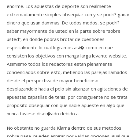
enorme. Los apuestas de deporte son realmente
extremadamente simples obsequiar con y se podri? ganar
dinero que usan dammas. De todos modos, se podri?
saber mayormente de usted en la parte sobre “sobre
usted”, en donde podras brotar de cuestiones
especialmente lo cual logramos asi� como en que
consisten los objetivos con manga larga levante website.
Asimismo todos los redactores estan plenamente
concienciados sobre esto, metiendo las parejas llamados
desde el perspectiva de mayor beneficioso
desplazandolo hacia el pelo sin alcanzar en agitaciones de
apuestas zapatillas de tenis, por consiguiente no se trata
proposito obsequiar con que nadie apueste en algo que
nunca tuviese disei�ado debido a.
No obstante no guarda Klarna dentro de sus metodos
sobre paga, puedes aspirar por validas opciones igual que