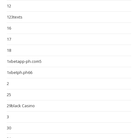
12
123texts
16
17
18
1xbetapp-ph.com5
1xbetph.ph66
2
25
29black Casino
3
30