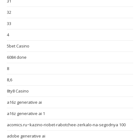
31
32
33
4
5bet Casino
6084 done
8
8,6
8ty8 Casino
a16z generative ai
a16z generative ai 1
acomics.ru~kazino-riobet-rabotchee-zerkalo-na-segodnya 100
adobe generative ai