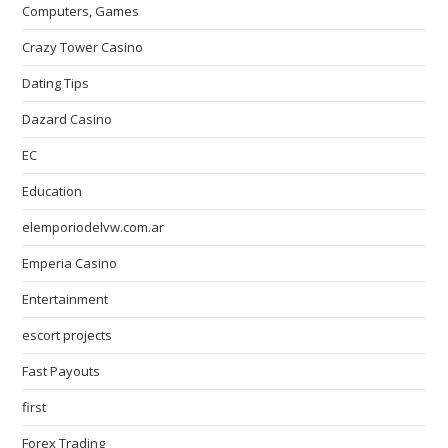
Computers, Games
Crazy Tower Сasino
Dating Tips
Dazard Casino
EC
Education
elemporiodelvw.com.ar
Emperia Casino
Entertainment
escort projects
Fast Payouts
first
Forex Trading