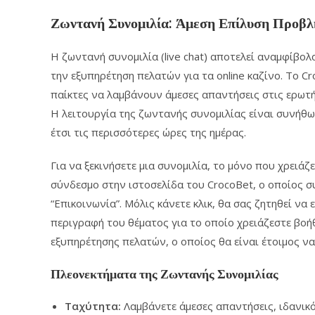
Ζωντανή Συνομιλία: Άμεση Επίλυση Προβ
Η ζωντανή συνομιλία (live chat) αποτελεί αναμφίβολ
την εξυπηρέτηση πελατών για τα online καζίνο. Το 
παίκτες να λαμβάνουν άμεσες απαντήσεις στις ερωτήσ
Η λειτουργία της ζωντανής συνομιλίας είναι συνήθω
έτσι τις περισσότερες ώρες της ημέρας.
Για να ξεκινήσετε μια συνομιλία, το μόνο που χρειάζε
σύνδεσμο στην ιστοσελίδα του CrocoBet, ο οποίος σ
“Επικοινωνία”. Μόλις κάνετε κλικ, θα σας ζητηθεί να
περιγραφή του θέματος για το οποίο χρειάζεστε βοήθ
εξυπηρέτησης πελατών, ο οποίος θα είναι έτοιμος να
Πλεονεκτήματα της Ζωντανής Συνομιλίας
Ταχύτητα:
Λαμβάνετε άμεσες απαντήσεις, ιδανικό