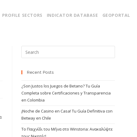
PROFILE SECTORS
INDICATOR DATABASE
GEOPORTAL
Recent Posts
¿Son Justos los Juegos de Betano? Tu Guía
Completa sobre Certificaciones y Transparencia
en Colombia
¡Noche de Casino en Casa! Tu Guía Definitiva con
α
Betway en Chile
Το Παιχνίδι του Μήνα στο Winstoria: Ανακαλύψτε
τους Νικητές!