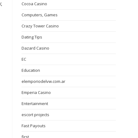
ς
Cocoa Casino
Computers, Games
Crazy Tower Сasino
Dating Tips
Dazard Casino
EC
Education
elemporiodelvw.com.ar
Emperia Casino
Entertainment
escort projects
Fast Payouts
first