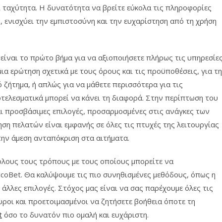
 ταχύτητα. Η δυνατότητα να βρείτε εύκολα τις πληροφορίες
, ενισχύει την εμπιστοσύνη και την ευχαρίστηση από τη χρήση
ίναι το πρώτο βήμα για να αξιοποιήσετε πλήρως τις υπηρεσίε
μια ερώτηση σχετικά με τους όρους και τις προϋποθέσεις, για τη
ό ζήτημα, ή απλώς για να μάθετε περισσότερα για τις
τελεσματικά μπορεί να κάνει τη διαφορά. Στην περίπτωση του
και προσβάσιμες επιλογές, προσαρμοσμένες στις ανάγκες των
ση πελατών είναι εμφανής σε όλες τις πτυχές της λειτουργίας
την άμεση ανταπόκριση στα αιτήματα.
όλους τους τρόπους με τους οποίους μπορείτε να
coBet. Θα καλύψουμε τις πιο συνηθισμένες μεθόδους, όπως η
, άλλες επιλογές. Στόχος μας είναι να σας παρέχουμε όλες τις
ροι και προετοιμασμένοι να ζητήσετε βοήθεια όποτε τη
t
όσο το δυνατόν πιο ομαλή και ευχάριστη.