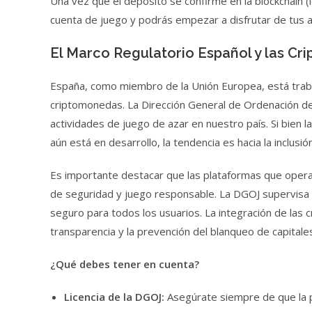
Una vez que el depósito se confirme en la blockchain (
cuenta de juego y podrás empezar a disfrutar de tus 
El Marco Regulatorio Español y las C
España, como miembro de la Unión Europea, está trabaj
criptomonedas. La Dirección General de Ordenación de
actividades de juego de azar en nuestro país. Si bien l
aún está en desarrollo, la tendencia es hacia la inclusió
Es importante destacar que las plataformas que opera
de seguridad y juego responsable. La DGOJ supervisa 
seguro para todos los usuarios. La integración de las
transparencia y la prevención del blanqueo de capitale
¿Qué debes tener en cuenta?
Licencia de la DGOJ:
Asegúrate siempre de que la pl