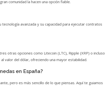
 gran comunidad la hacen una opción fiable.
 tecnología avanzada y su capacidad para ejecutar contratos
es otras opciones como Litecoin (LTC), Ripple (XRP) o incluso
l valor del dólar, ofreciendo una mayor estabilidad.
nedas en España?
ante, pero es más sencillo de lo que piensas. Aquí te guiamos