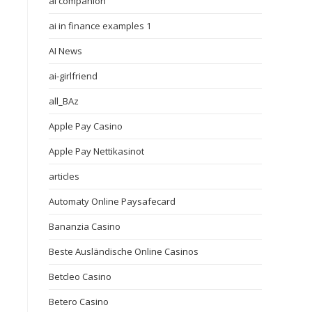
ai companion
ai in finance examples 1
AI News
ai-girlfriend
all_BAz
Apple Pay Casino
Apple Pay Nettikasinot
articles
Automaty Online Paysafecard
Bananzia Casino
Beste Ausländische Online Casinos
Betcleo Casino
Betero Casino