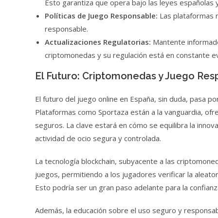
Esto garantiza que opera bajo las leyes españolas 
Políticas de Juego Responsable:
Las plataformas r
responsable.
Actualizaciones Regulatorias:
Mantente informado 
criptomonedas y su regulación está en constante ev
El Futuro: Criptomonedas y Juego Res
El futuro del juego online en España, sin duda, pasa p
Plataformas como Sportaza están a la vanguardia, ofr
seguros. La clave estará en cómo se equilibra la innova
actividad de ocio segura y controlada.
La tecnología blockchain, subyacente a las criptomoned
juegos, permitiendo a los jugadores verificar la aleat
Esto podría ser un gran paso adelante para la confianza
Además, la educación sobre el uso seguro y responsa