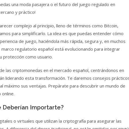
onedas una moda pasajera o el futuro del juego regulado en
ercano y práctico!
cer complejo al principio, lleno de términos como Bitcoin,
amos para simplificarlo. La idea es que puedas entender cómo
periencia de juego, haciéndola más rápida, segura y, en muchos
arco regulatorio español está evolucionando para integrar
u protección como usuario.
o de las criptomonedas en el mercado español, centrándonos en
án liderando esta transformación. Te daremos consejos práctico
r al máximo sus ventajas. Prepárate para descubrir un mundo de
 online.
é Deberían Importarte?
les o virtuales que utilizan la criptografía para asegurar las
s. A diferencia del dinero tradicional, no están emitidas por ning