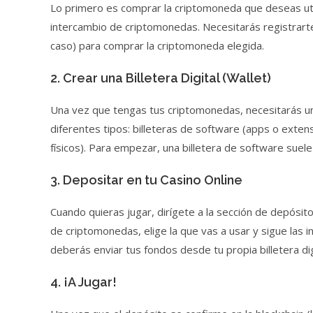
Lo primero es comprar la criptomoneda que deseas uti
intercambio de criptomonedas. Necesitarás registrarte, 
caso) para comprar la criptomoneda elegida.
2. Crear una Billetera Digital (Wallet)
Una vez que tengas tus criptomonedas, necesitarás una
diferentes tipos: billeteras de software (apps o exten
físicos). Para empezar, una billetera de software suele 
3. Depositar en tu Casino Online
Cuando quieras jugar, dirígete a la sección de depósito
de criptomonedas, elige la que vas a usar y sigue las i
deberás enviar tus fondos desde tu propia billetera dig
4. ¡A Jugar!