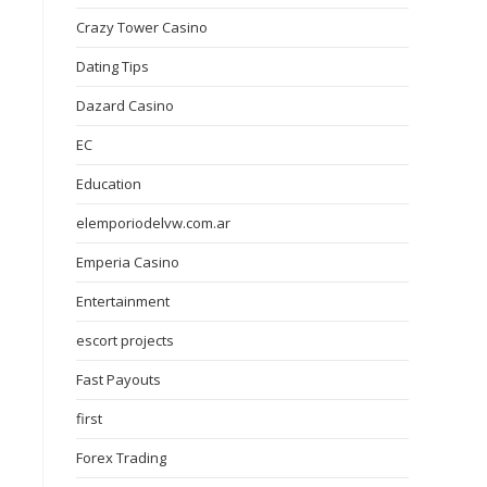
Crazy Tower Сasino
Dating Tips
Dazard Casino
EC
Education
elemporiodelvw.com.ar
Emperia Casino
Entertainment
escort projects
Fast Payouts
first
Forex Trading