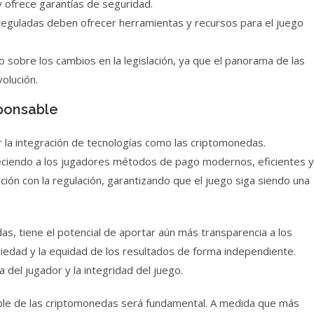
y ofrece garantías de seguridad.
eguladas deben ofrecer herramientas y recursos para el juego
sobre los cambios en la legislación, ya que el panorama de las
olución.
ponsable
or la integración de tecnologías como las criptomonedas.
eciendo a los jugadores métodos de pago modernos, eficientes y
ción con la regulación, garantizando que el juego siga siendo una
as, tiene el potencial de aportar aún más transparencia a los
oriedad y la equidad de los resultados de forma independiente.
 del jugador y la integridad del juego.
ble de las criptomonedas será fundamental. A medida que más