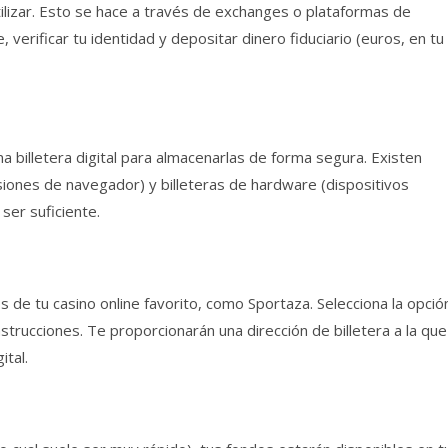
lizar. Esto se hace a través de exchanges o plataformas de
verificar tu identidad y depositar dinero fiduciario (euros, en tu
 billetera digital para almacenarlas de forma segura. Existen
siones de navegador) y billeteras de hardware (dispositivos
ser suficiente.
s de tu casino online favorito, como Sportaza. Selecciona la opció
nstrucciones. Te proporcionarán una dirección de billetera a la que
ital.