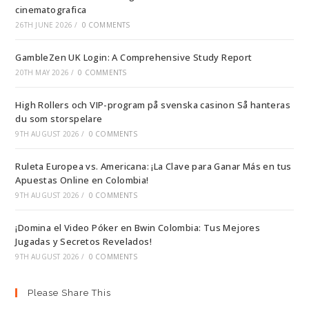
cinematografica
26TH JUNE 2026
/
0 COMMENTS
GambleZen UK Login: A Comprehensive Study Report
20TH MAY 2026
/
0 COMMENTS
High Rollers och VIP-program på svenska casinon Så hanteras
du som storspelare
9TH AUGUST 2026
/
0 COMMENTS
Ruleta Europea vs. Americana: ¡La Clave para Ganar Más en tus
Apuestas Online en Colombia!
9TH AUGUST 2026
/
0 COMMENTS
¡Domina el Video Póker en Bwin Colombia: Tus Mejores
Jugadas y Secretos Revelados!
9TH AUGUST 2026
/
0 COMMENTS
Please Share This