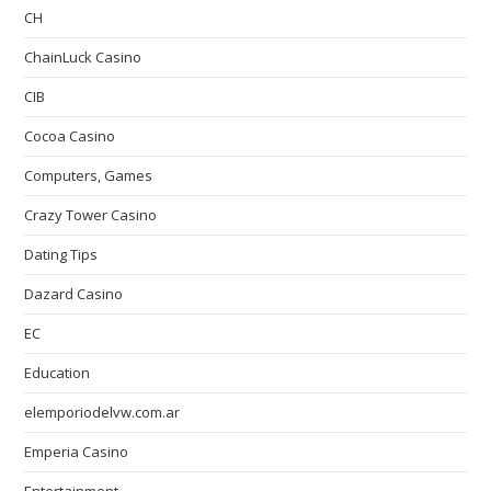
CH
ChainLuck Casino
CIB
Cocoa Casino
Computers, Games
Crazy Tower Сasino
Dating Tips
Dazard Casino
EC
Education
elemporiodelvw.com.ar
Emperia Casino