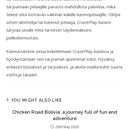
tarjoamaan pelaajille parasta mahdollista palvelua, mikä
tekee siitä loistavan valinnan kaikille kasinopelaajille. Olitpa
sitten aloittelija tai kokenut pelaaja, CrazePlay-kasino
tarjoaa sinulle mitä tarvitset täydennäksesi
pelikokemustasi.
Kannustamme sinua kokeilemaan CrazePlay-kasinoa ja
hyödyntämään sen tarjoamat upeimmat edut. Hyväksy
erilaiset bonukset ja tarjoukset, ja aloita matka kohti suuria
voittoja tänään!
YOU MIGHT ALSO LIKE
Chicken Road Bolivia: a journey full of fun and
adventure
26th May 2026