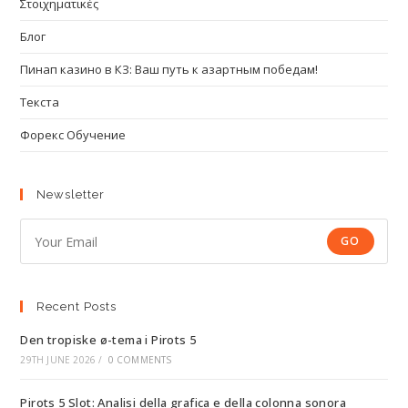
Στοιχηματικές
Блог
Пинап казино в КЗ: Ваш путь к азартным победам!
Текста
Форекс Обучение
Newsletter
GO
Recent Posts
Den tropiske ø-tema i Pirots 5
29TH JUNE 2026
/
0 COMMENTS
Pirots 5 Slot: Analisi della grafica e della colonna sonora