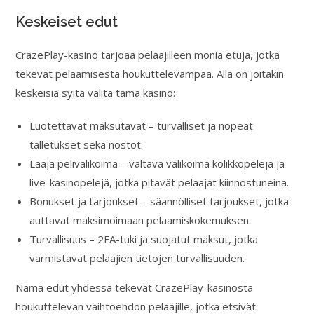
Keskeiset edut
CrazePlay-kasino tarjoaa pelaajilleen monia etuja, jotka
tekevät pelaamisesta houkuttelevampaa. Alla on joitakin
keskeisiä syitä valita tämä kasino:
Luotettavat maksutavat – turvalliset ja nopeat
talletukset sekä nostot.
Laaja pelivalikoima – valtava valikoima kolikkopelejä ja
live-kasinopelejä, jotka pitävät pelaajat kiinnostuneina.
Bonukset ja tarjoukset – säännölliset tarjoukset, jotka
auttavat maksimoimaan pelaamiskokemuksen.
Turvallisuus – 2FA-tuki ja suojatut maksut, jotka
varmistavat pelaajien tietojen turvallisuuden.
Nämä edut yhdessä tekevät CrazePlay-kasinosta
houkuttelevan vaihtoehdon pelaajille, jotka etsivät