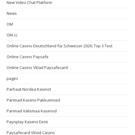
New Video Chat Platform
News
OM
OM cc
Online Casino Deutschland für Schweizer 2026: Top 3 Test
Online Casino Paysafe
Online Casino Vklad Paysafecard
pages
Parhaat Nordea Kasinot
Parimad Kasiino Pakkumised
Parimad Välismaa Kasiinod
Paynplay Kasiino Eesti
Paysafecard Vklad Casino