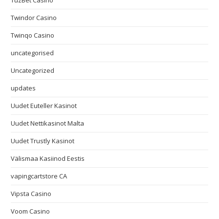
TuzBet Casino
Twindor Casino
Twinqo Casino
uncategorised
Uncategorized
updates
Uudet Euteller Kasinot
Uudet Nettikasinot Malta
Uudet Trustly Kasinot
Välismaa Kasiinod Eestis
vapingcartstore CA
Vipsta Casino
Voom Casino