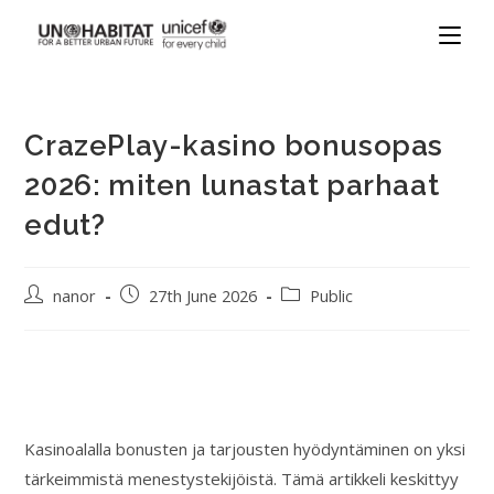
CrazePlay-kasino bonusopas
2026: miten lunastat parhaat
edut?
nanor
27th June 2026
Public
Kasinoalalla bonusten ja tarjousten hyödyntäminen on yksi
tärkeimmistä menestystekijöistä. Tämä artikkeli keskittyy