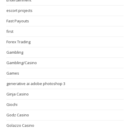
Entertainment
escort projects
Fast Payouts
first
Forex Trading
Gambling
Gambling/Casino
Games
generative ai adobe photoshop 3
Ginja Casino
Giochi
Godz Casino
Golazzo Casino