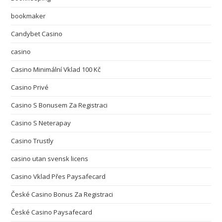
bookmaker
Candybet Casino
casino
Casino Minimální Vklad 100 Kč
Casino Privé
Casino S Bonusem Za Registraci
Casino S Neterapay
Casino Trustly
casino utan svensk licens
Casino Vklad Přes Paysafecard
České Casino Bonus Za Registraci
České Casino Paysafecard