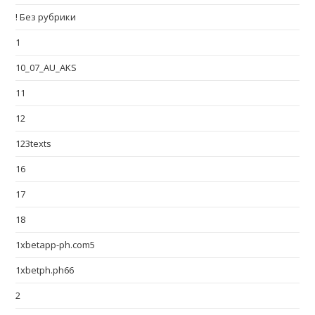
! Без рубрики
1
10_07_AU_AKS
11
12
123texts
16
17
18
1xbetapp-ph.com5
1xbetph.ph66
2