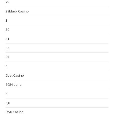
25
29black Casino
3
30
31
32
33
4
5bet Casino
6084 done
8
8,6
8ty8 Casino