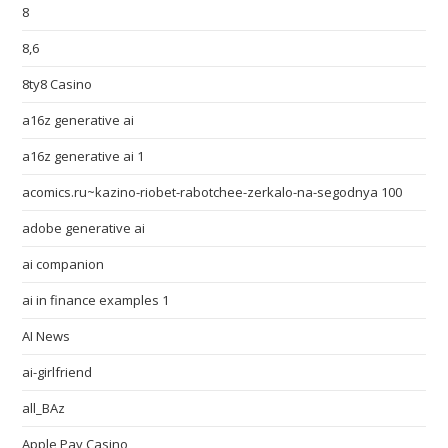
8
8,6
8ty8 Casino
a16z generative ai
a16z generative ai 1
acomics.ru~kazino-riobet-rabotchee-zerkalo-na-segodnya 100
adobe generative ai
ai companion
ai in finance examples 1
AI News
ai-girlfriend
all_BAz
Apple Pay Casino