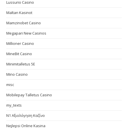
Lussurio Casino
Maltan Kasinot
Mamzinobet Casino
Megapari New Casinos
Millioner Casino
MineBit Casino
Minimitalletus 5E
Mino Casino
misc
Mobilepay Talletus Casino
my_texts
N1 Αξιολόγηση Καζίνο
Nejlepsi Online Kasina