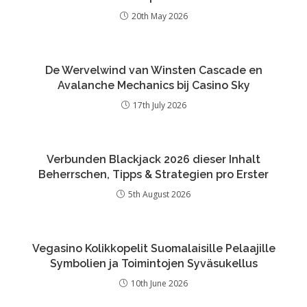
20th May 2026
De Wervelwind van Winsten Cascade en
Avalanche Mechanics bij Casino Sky
17th July 2026
Verbunden Blackjack 2026 dieser Inhalt
Beherrschen, Tipps & Strategien pro Erster
5th August 2026
Vegasino Kolikkopelit Suomalaisille Pelaajille
Symbolien ja Toimintojen Syväsukellus
10th June 2026