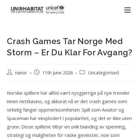
Crash Games Tar Norge Med
Storm – Er Du Klar For Avgang?
nanor
11th June 2026
Uncategorised
Norske spillere har alltid vært nysgjerrige på nye trender
innen nettkasino, og akkurat nå er det crash games som
virkelig fanger oppmerksomheten. Spill som Aviator og
Spaceman har eksplodert i popularitet, og det er ikke uten
grunn. Disse spillene tilbyr en unik blanding av spenning,
strategi og muligheten for raske gevinster, noe som