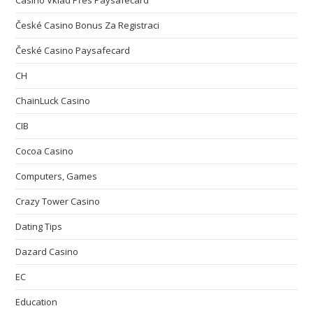
Casino Vklad Přes Paysafecard
České Casino Bonus Za Registraci
České Casino Paysafecard
CH
ChainLuck Casino
CIB
Cocoa Casino
Computers, Games
Crazy Tower Сasino
Dating Tips
Dazard Casino
EC
Education