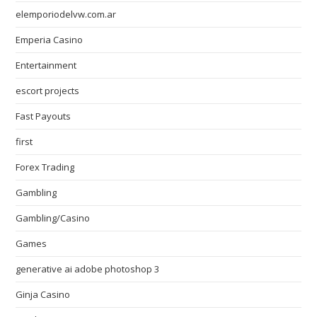
elemporiodelvw.com.ar
Emperia Casino
Entertainment
escort projects
Fast Payouts
first
Forex Trading
Gambling
Gambling/Casino
Games
generative ai adobe photoshop 3
Ginja Casino