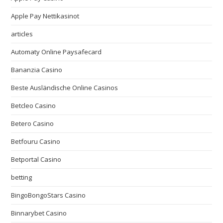
Apple Pay Nettikasinot
articles
Automaty Online Paysafecard
Bananzia Casino
Beste Ausländische Online Casinos
Betcleo Casino
Betero Casino
Betfouru Casino
Betportal Casino
betting
BingoBongoStars Casino
Binnarybet Casino