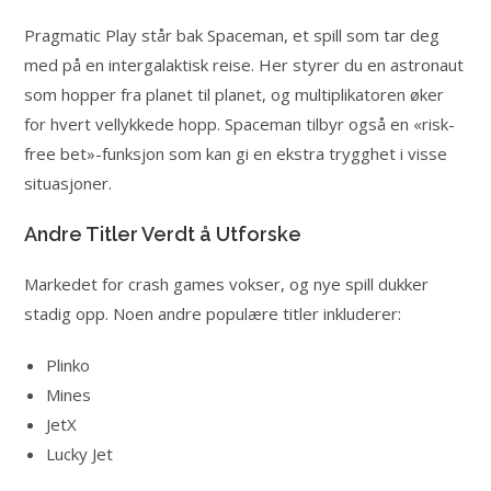
Pragmatic Play står bak Spaceman, et spill som tar deg
med på en intergalaktisk reise. Her styrer du en astronaut
som hopper fra planet til planet, og multiplikatoren øker
for hvert vellykkede hopp. Spaceman tilbyr også en «risk-
free bet»-funksjon som kan gi en ekstra trygghet i visse
situasjoner.
Andre Titler Verdt å Utforske
Markedet for crash games vokser, og nye spill dukker
stadig opp. Noen andre populære titler inkluderer:
Plinko
Mines
JetX
Lucky Jet