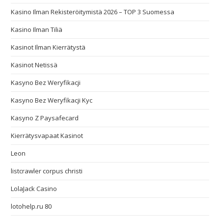
Kasino Ilman Rekisteröitymistä 2026 – TOP 3 Suomessa
Kasino Ilman Tiliä
Kasinot Ilman Kierrätystä
Kasinot Netissä
Kasyno Bez Weryfikacji
Kasyno Bez Weryfikacji Kyc
Kasyno Z Paysafecard
Kierrätysvapaat Kasinot
Leon
listcrawler corpus christi
LolaJack Casino
lotohelp.ru 80