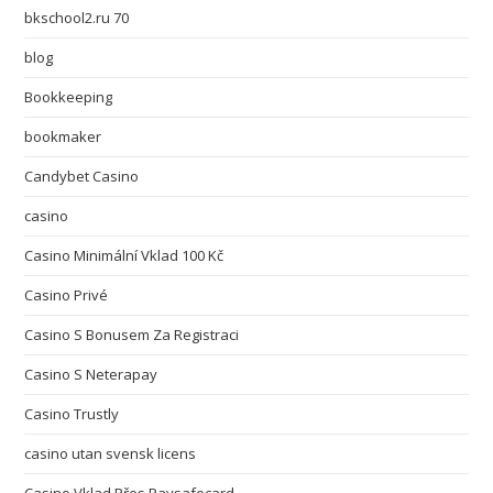
bkschool2.ru 70
blog
Bookkeeping
bookmaker
Candybet Casino
casino
Casino Minimální Vklad 100 Kč
Casino Privé
Casino S Bonusem Za Registraci
Casino S Neterapay
Casino Trustly
casino utan svensk licens