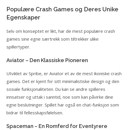
Populære Crash Games og Deres Unike
Egenskaper
Selv om konseptet er likt, har de mest populære crash
games sine egne særtrekk som tiltrekker ulike
spillertyper.
Aviator – Den Klassiske Pioneren
Utviklet av Spribe, er Aviator et av de mest ikoniske crash
games. Det er kjent for sitt minimalistiske design og den
sosiale funksjonaliteten. Du kan se andre spilleres
innsatser og uttak i sanntid, noe som kan påvirke dine
egne beslutninger. Spillet har også en chat-funksjon som
bidrar til fellesskapsfølelsen.
Spaceman – En Romferd for Eventyrere