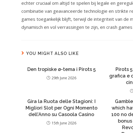
echter cruciaal om altijd te spelen bij legale en gereg
combinatie van geavanceerde technologie en strikte r
games toegankelijk blijft, terwijl de integriteit van 
dynamisch en vol verrassingen te zijn, en crash games z
YOU MIGHT ALSO LIKE
Den tropiske ø-tema i Pirots 5
Pirots 5
grafica e
29th June 2026
ci
Gira la Ruota delle Stagioni: I
Gamble 
Migliori Slot per Ogni Momento
which ha
dell’Anno su Casoola Casino
100 no d
bonus 
15th June 2026
Revo