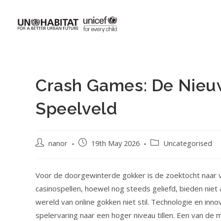
Crash Games: De Nieuw
Speelveld
nanor
19th May 2026
Uncategorised
Voor de doorgewinterde gokker is de zoektocht naar v
casinospellen, hoewel nog steeds geliefd, bieden niet 
wereld van online gokken niet stil. Technologie en in
spelervaring naar een hoger niveau tillen. Een van d