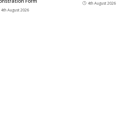
nstration Form
4th August 2026
4th August 2026