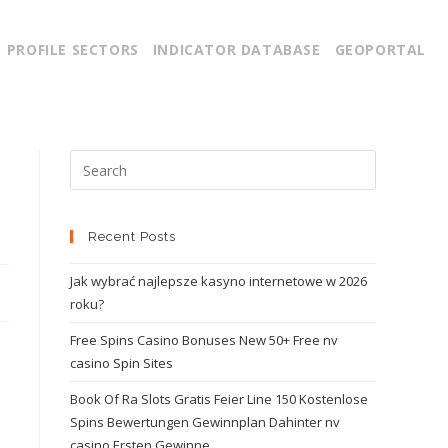
PROFILE SECTORS
INDICATOR DATABASE
GEOPORTAL
Recent Posts
Jak wybrać najlepsze kasyno internetowe w 2026
roku?
Free Spins Casino Bonuses New 50+ Free nv
e
casino Spin Sites
Book Of Ra Slots Gratis Feier Line 150 Kostenlose
Spins Bewertungen Gewinnplan Dahinter nv
casino Ersten Gewinne