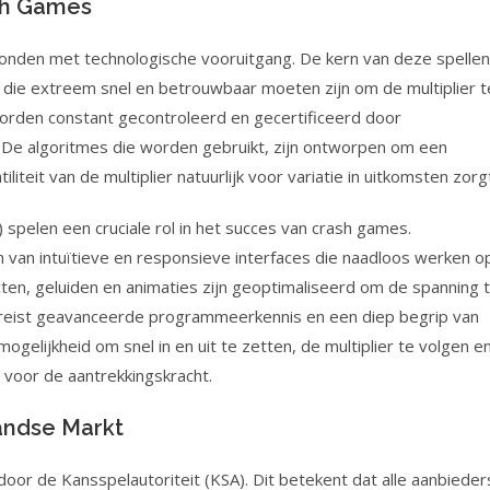
sh Games
bonden met technologische vooruitgang. De kern van deze spellen
ie extreem snel en betrouwbaar moeten zijn om de multiplier t
worden constant gecontroleerd en gecertificeerd door
n. De algoritmes die worden gebruikt, zijn ontworpen om een
iliteit van de multiplier natuurlijk voor variatie in uitkomsten zorg
 spelen een cruciale rol in het succes van crash games.
 van intuïtieve en responsieve interfaces die naadloos werken o
ten, geluiden en animaties zijn geoptimaliseerd om de spanning 
ereist geavanceerde programmeerkennis en een diep begrip van
gelijkheid om snel in en uit te zetten, de multiplier te volgen e
l voor de aantrekkingskracht.
landse Markt
door de Kansspelautoriteit (KSA). Dit betekent dat alle aanbieder