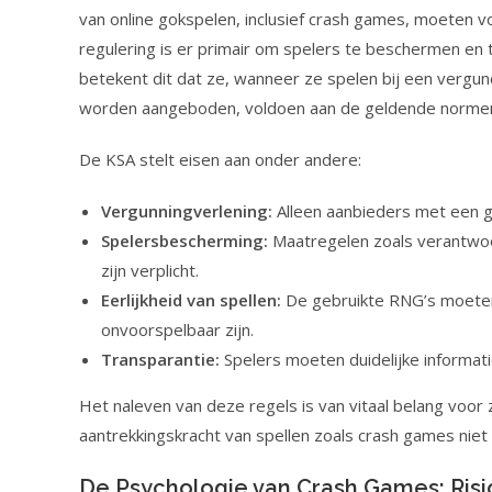
van online gokspelen, inclusief crash games, moeten 
regulering is er primair om spelers te beschermen en t
betekent dit dat ze, wanneer ze spelen bij een vergun
worden aangeboden, voldoen aan de geldende norme
De KSA stelt eisen aan onder andere:
Vergunningverlening:
Alleen aanbieders met een 
Spelersbescherming:
Maatregelen zoals verantwoord
zijn verplicht.
Eerlijkheid van spellen:
De gebruikte RNG’s moeten 
onvoorspelbaar zijn.
Transparantie:
Spelers moeten duidelijke informati
Het naleven van deze regels is van vitaal belang voor
aantrekkingskracht van spellen zoals crash games niet t
De Psychologie van Crash Games: Risi