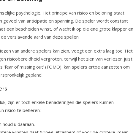
elijke psychologie. Het principe van risico en beloning staat
en gevoel van anticipatie en spanning. De speler wordt constant
t een bescheiden winst, of wacht ik op die ene grote klapper e
an de verslavende aard van deze spellen.
iezen van andere spelers kan zien, voegt een extra laag toe. Het
n risicobereidheid vergroten, terwijl het zien van verliezen juist
ls ‘fear of missing out’ (FOMO), kan spelers ertoe aanzetten om
rspronkelijk gepland.
ers
k, zijn er toch enkele benaderingen die spelers kunnen
n risico te beheren:
n houd u daaraan.
entere winsten gaat (vroeg uitcashen) of voor de grotere, maar