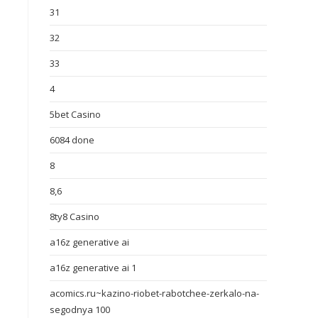
31
32
33
4
5bet Casino
6084 done
8
8,6
8ty8 Casino
a16z generative ai
a16z generative ai 1
acomics.ru~kazino-riobet-rabotchee-zerkalo-na-
segodnya 100