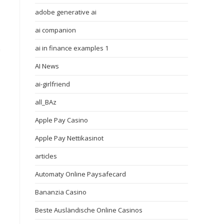
adobe generative ai
ai companion
n
ai in finance examples 1
AI News
ai-girlfriend
all_BAz
Apple Pay Casino
Apple Pay Nettikasinot
articles
Automaty Online Paysafecard
Bananzia Casino
Beste Ausländische Online Casinos