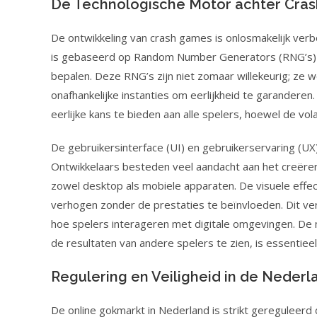
De Technologische Motor achter Cra
De ontwikkeling van crash games is onlosmakelijk ver
is gebaseerd op Random Number Generators (RNG’s) d
bepalen. Deze RNG’s zijn niet zomaar willekeurig; ze 
onafhankelijke instanties om eerlijkheid te garandere
eerlijke kans te bieden aan alle spelers, hoewel de volat
De gebruikersinterface (UI) en gebruikerservaring (UX)
Ontwikkelaars besteden veel aandacht aan het creëren
zowel desktop als mobiele apparaten. De visuele effec
verhogen zonder de prestaties te beïnvloeden. Dit v
hoe spelers interageren met digitale omgevingen. De mo
de resultaten van andere spelers te zien, is essentiee
Regulering en Veiligheid in de Neder
De online gokmarkt in Nederland is strikt gereguleerd 