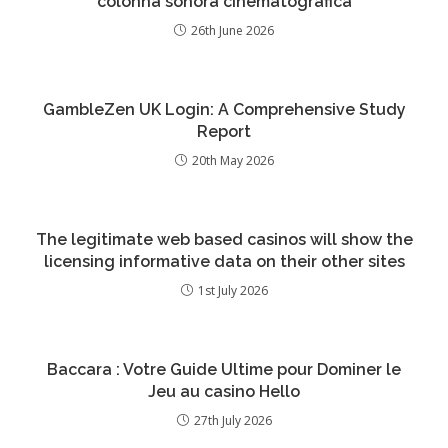
colonna sonora cinematografica
26th June 2026
GambleZen UK Login: A Comprehensive Study
Report
20th May 2026
The legitimate web based casinos will show the
licensing informative data on their other sites
1st July 2026
Baccara : Votre Guide Ultime pour Dominer le
Jeu au casino Hello
27th July 2026