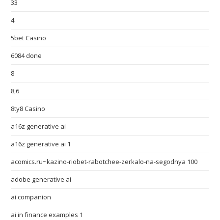
33
4
5bet Casino
6084 done
8
8,6
8ty8 Casino
a16z generative ai
a16z generative ai 1
acomics.ru~kazino-riobet-rabotchee-zerkalo-na-segodnya 100
adobe generative ai
ai companion
ai in finance examples 1