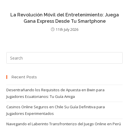
La Revolución Móvil del Entretenimiento: Juega
Gana Express Desde Tu Smartphone
11th July 2026
Recent Posts
Desentrañando los Requisitos de Apuesta en Bwin para
Jugadores Ecuatorianos: Tu Guía Amiga
Casinos Online Seguros en Chile Su Guía Definitiva para
Jugadores Experimentados
Navegando el Laberinto Transfronterizo del Juego Online en Perú