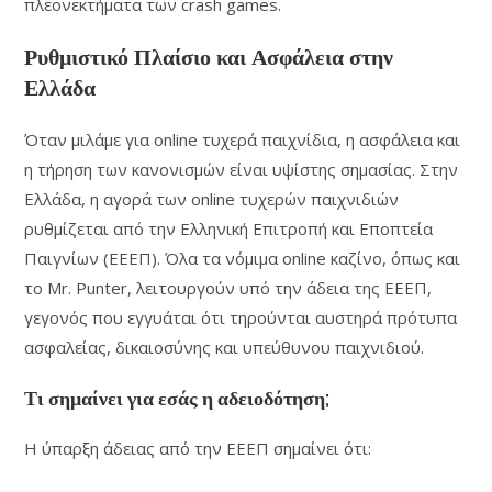
πλεονεκτήματα των crash games.
Ρυθμιστικό Πλαίσιο και Ασφάλεια στην
Ελλάδα
Όταν μιλάμε για online τυχερά παιχνίδια, η ασφάλεια και
η τήρηση των κανονισμών είναι υψίστης σημασίας. Στην
Ελλάδα, η αγορά των online τυχερών παιχνιδιών
ρυθμίζεται από την Ελληνική Επιτροπή και Εποπτεία
Παιγνίων (ΕΕΕΠ). Όλα τα νόμιμα online καζίνο, όπως και
το Mr. Punter, λειτουργούν υπό την άδεια της ΕΕΕΠ,
γεγονός που εγγυάται ότι τηρούνται αυστηρά πρότυπα
ασφαλείας, δικαιοσύνης και υπεύθυνου παιχνιδιού.
Τι σημαίνει για εσάς η αδειοδότηση;
Η ύπαρξη άδειας από την ΕΕΕΠ σημαίνει ότι: