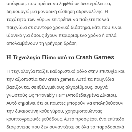
απόφαση, που πρέπει να ληφθεί σε δευτερόλεπτα,
δημιουργεί μια μοναδική αίσθηση αδρεναλίνης. Η
ταχύτητα των γύρων επιτρέπει να παίξετε πολλά
παιχνίδια σε σύντομο χρονικό διάστημα, κάτι που είναι
ιδανικό για όσους έχουν περιορισμένο χρόνο ή απλά
απολαμβάνουν τη γρήγορη δράση.
Η Τεχνολογία Πίσω από τα Crash Games
Η τεχνολογία παίζει καθοριστικό ρόλο στην επιτυχία και
την αξιοπιστία των crash games. Αυτά τα παιχνίδια
βασίζονται σε εξελιγμένους αλγορίθμους, συχνά
γνωστούς ως “Provably Fair” (Αποδεδειγμένα Δίκαιοι).
Αυτό σημαίνει ότι οι παίκτες μπορούν να επαληθεύσουν
την δικαιοσύνη κάθε γύρου, χρησιμοποιώντας
κρυπτογραφικές μεθόδους. Αυτό προσφέρει ένα επίπεδο
διαφάνειας που δεν συναντάται σε όλα τα παραδοσιακά