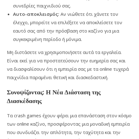
συνεδρίες παιχνιδιού σας.
Αυτο-αποκλεισμός:
Αν νιώθετε ότι χάνετε τον
έλεγχο, μπορείτε να επιλέξετε να αποκλείσετε τον
εαυτό σας από την πρόσβαση στο καζίνο για μια
συγκεκριμένη περίοδο ή μόνιμα.
Μη διστάσετε να χρησιμοποιήσετε αυτά τα εργαλεία.
Είναι εκεί για να προστατεύσουν την ευημερία σας και
να διασφαλίσουν ότι η εμπειρία σας με τα online τυχερά
παιχνίδια παραμένει θετική και διασκεδαστική.
Συνοψίζοντας: Η Νέα Διάσταση της
Διασκέδασης
Τα crash games έχουν φέρει μια επανάσταση στον κόσμο
των online καζίνο, προσφέροντας μια μοναδική εμπειρία
που συνδυάζει την απλότητα, την ταχύτητα και την