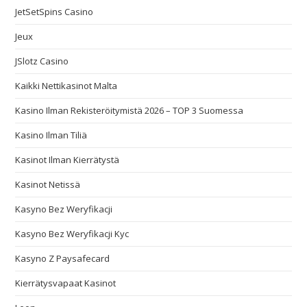
JetSetSpins Casino
Jeux
JSlotz Casino
Kaikki Nettikasinot Malta
Kasino Ilman Rekisteröitymistä 2026 – TOP 3 Suomessa
Kasino Ilman Tiliä
Kasinot Ilman Kierrätystä
Kasinot Netissä
Kasyno Bez Weryfikacji
Kasyno Bez Weryfikacji Kyc
Kasyno Z Paysafecard
Kierrätysvapaat Kasinot