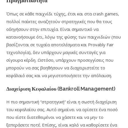
Πραγματικότητα
Όπως σε κάθε παιχνίδι τύχης, έτσι και στα crash games,
πολλοί παίκτες αναζητούν στρατηγικές που θα τους
οδηγήσουν στην επιτυχία. Είναι σημαντικό να
κατανοήσουμε ότι, λόγω της φύσης των παιχνιδιών (που
βασίζονται σε τυχαία αποτελέσματα και Provably Fair
τεχνολογία), δεν υπάρχουν μαγικές συνταγές για
σίγουρα κέρδη. Ωστόσο, υπάρχουν προσεγγίσεις που
μπορούν να σας βοηθήσουν να διαχειριστείτε το
κεφάλαιό σας και να μεγιστοποιήσετε την απόλαυση.
Διαχείριση Κεφαλαίου (Bankroll Management)
Η πιο σημαντική “στρατηγική” είναι η σωστή διαχείριση
του κεφαλαίου σας. Αυτό σημαίνει να ορίσετε ένα ποσό
που είστε διατεθειμένοι να χάσετε και να μην το
ξεπεράσετε ποτέ. Επίσης, είναι καλό να καθορίσετε ένα