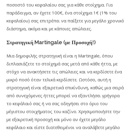
ποσοστό του κεφαλαίου σας για κάθε στοίχημα. Για
παράδειγμα, αν έχετε 100€, ένα στοίχημα 1€ (1% του
κεφαλαίου) σας επιτρέπει να παίξετε για μεγάλο χρονικό
διάστημα, ακόμα και με κάποιες απώλειες.
Στρατηγική Martingale (με Προσοχή!)
Μια δημοφιλής στρατηγική είναι η Martingale, όπου
διπλασιάζετε το στοίχημά σας μετά από κάθε ήττα, με
στόχο να ανακτήσετε τις απώλειες και να κερδίσετε ένα
μικρό ποσό όταν τελικά κερδίσετε. Ωστόσο, αυτή η
στρατηγική είναι εξαιρετικά επικίνδυνη, καθώς μια σειρά
από συνεχόμενες ήττες μπορεί να εξαντλήσει γρήγορα
το κεφάλαιό σας ή να σας οδηγήσει στο όριο του
μέγιστου στοιχήματος του καζίνο. Χρησιμοποιήστε την
με εξαιρετική προσοχή και μόνο αν έχετε μεγάλο
κεφάλαιο και είστε διατεθειμένοι να αναλάβετε μεγάλο