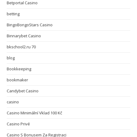
Betportal Casino
betting
BingoBongoStars Casino
Binnarybet Casino
bkschool2.ru 70
blog
Bookkeeping
bookmaker
Candybet Casino
casino
Casino Minimální Vklad 100 Kč
Casino Privé
Casino S Bonusem Za Registraci