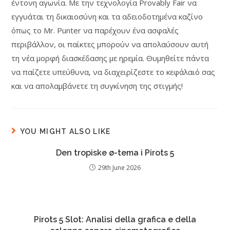
έντονη αγωνία. Με την τεχνολογία Provably Fair να
εγγυάται τη δικαιοσύνη και τα αδειοδοτημένα καζίνο
όπως το Mr. Punter να παρέχουν ένα ασφαλές
περιβάλλον, οι παίκτες μπορούν να απολαύσουν αυτή
τη νέα μορφή διασκέδασης με ηρεμία. Θυμηθείτε πάντα
να παίζετε υπεύθυνα, να διαχειρίζεστε το κεφάλαιό σας
και να απολαμβάνετε τη συγκίνηση της στιγμής!
YOU MIGHT ALSO LIKE
Den tropiske ø-tema i Pirots 5
29th June 2026
Pirots 5 Slot: Analisi della grafica e della