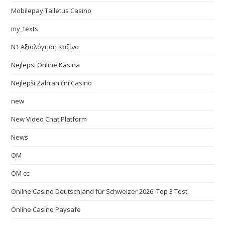
Mobilepay Talletus Casino
my_texts
N1 Αξιολόγηση Καζίνο
Nejlepsi Online Kasina
Nejlepší Zahraniční Casino
new
New Video Chat Platform
News
OM
OM cc
Online Casino Deutschland für Schweizer 2026: Top 3 Test
Online Casino Paysafe