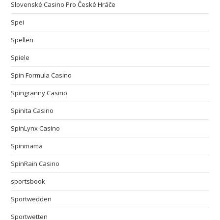
Slovenské Casino Pro České Hráče
Spei
Spellen
Spiele
Spin Formula Casino
Spingranny Casino
Spinita Casino
SpinLynx Casino
Spinmama
SpinRain Casino
sportsbook
Sportwedden
Sportwetten