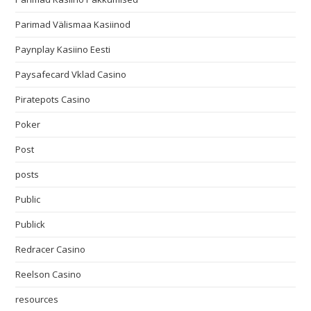
Parimad Välismaa Kasiinod
Paynplay Kasiino Eesti
Paysafecard Vklad Casino
Piratepots Casino
Poker
Post
posts
Public
Publick
Redracer Casino
Reelson Casino
resources