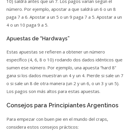
10) saldrá antes que un 7. Los pagos varían según el
número. Por ejemplo, apostar a que saldrá un 6 o un 8
paga 7 a 6. Apostar a un 5 o un 9 paga 7 a 5. Apostar a un
4 o un 10 paga 9 a 5.
Apuestas de “Hardways”
Estas apuestas se refieren a obtener un número
específico (4, 6, 8 o 10) rodando dos dados idénticos que
sumen ese número. Por ejemplo, una apuesta “hard 8”
gana si los dados muestran un 4 y un 4. Pierde si sale un 7
o si sale un 8 de otra manera (un 2 y un 6, o un 3 y un 5).
Los pagos son más altos para estas apuestas.
Consejos para Principiantes Argentinos
Para empezar con buen pie en el mundo del craps,
considera estos consejos prácticos: