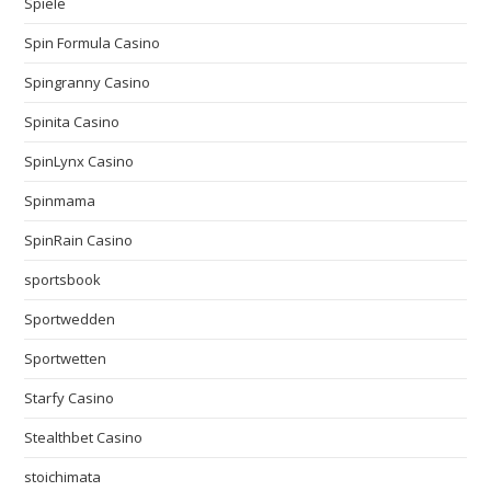
Spiele
Spin Formula Casino
Spingranny Casino
Spinita Casino
SpinLynx Casino
Spinmama
SpinRain Casino
sportsbook
Sportwedden
Sportwetten
Starfy Casino
Stealthbet Casino
stoichimata