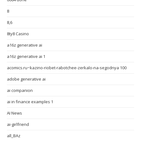
8
8,6
8ty8 Casino
a16z generative ai
a16z generative ai 1
acomics.ru~kazino-riobet-rabotchee-zerkalo-na-segodnya 100
adobe generative ai
ai companion
ai in finance examples 1
AI News
ai-girlfriend
all_BAz