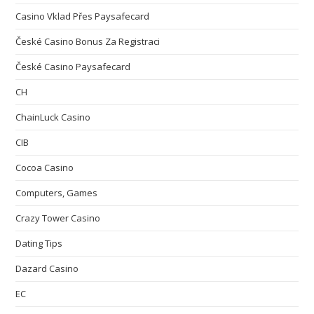
Casino Vklad Přes Paysafecard
České Casino Bonus Za Registraci
České Casino Paysafecard
CH
ChainLuck Casino
CIB
Cocoa Casino
Computers, Games
Crazy Tower Сasino
Dating Tips
Dazard Casino
EC