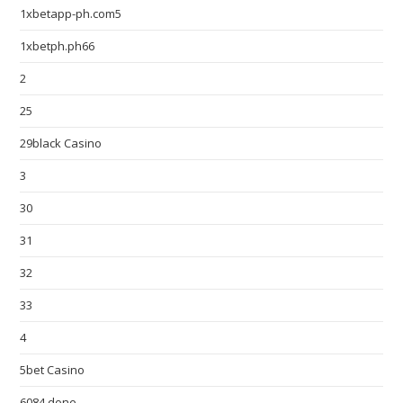
1xbetapp-ph.com5
1xbetph.ph66
2
25
29black Casino
3
30
31
32
33
4
5bet Casino
6084 done