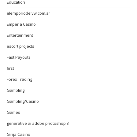
Education
elemporiodelvw.com.ar
Emperia Casino
Entertainment
escort projects
Fast Payouts
first
Forex Trading
Gambling
Gambling/Casino
Games
generative ai adobe photoshop 3
Ginja Casino