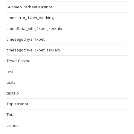
Suomen Parhaat Kasinot
t.memirror_1xbet_working
t.meofficial_site_1xbet_zerkalo
t.mesegodnya_1xbet
t.mesegodnya_1xbet_zerkalo
Tesor Casino
test
texts
textslp
Top Kasinot
Total
trends