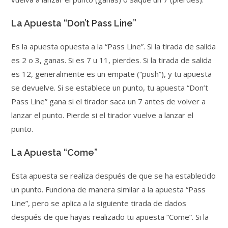
La Apuesta “Don’t Pass Line”
Es la apuesta opuesta a la “Pass Line”. Si la tirada de salida
es 2 o 3, ganas. Si es 7 u 11, pierdes. Si la tirada de salida
es 12, generalmente es un empate (“push”), y tu apuesta
se devuelve. Si se establece un punto, tu apuesta “Don’t
Pass Line” gana si el tirador saca un 7 antes de volver a
lanzar el punto. Pierde si el tirador vuelve a lanzar el
punto.
La Apuesta “Come”
Esta apuesta se realiza después de que se ha establecido
un punto. Funciona de manera similar a la apuesta “Pass
Line”, pero se aplica a la siguiente tirada de dados
después de que hayas realizado tu apuesta “Come”. Si la