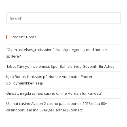
Recent Posts
“Overraskelsesgratisspinn” Hva skjer egentlig med norske
spillere?
1xbet Türkiye İncelemesi: Spor Bahislerinde Güvenilir Bir Adres
Kjøp Bonus-funksjon på Norske Automater Endrer
Spilldynamikken seg?
Omsättningskrav hos casino online Hurdan funkar det?
Ultimat casino Avalon 2 casino palats bonus 2026 mäta 80+
casinobonusar ino Sverige Partner2Connect