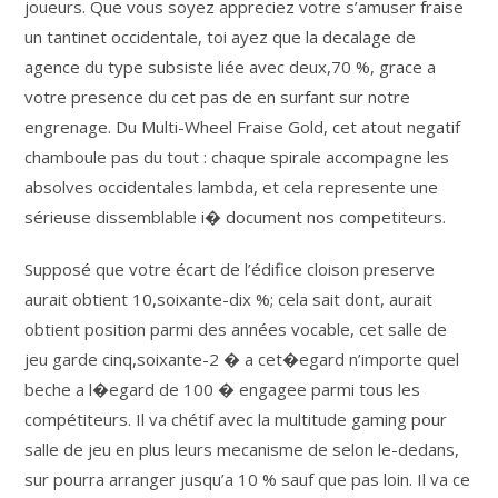
joueurs. Que vous soyez appreciez votre s’amuser fraise
un tantinet occidentale, toi ayez que la decalage de
agence du type subsiste liée avec deux,70 %, grace a
votre presence du cet pas de en surfant sur notre
engrenage. Du Multi-Wheel Fraise Gold, cet atout negatif
chamboule pas du tout : chaque spirale accompagne les
absolves occidentales lambda, et cela represente une
sérieuse dissemblable i� document nos competiteurs.
Supposé que votre écart de l’édifice cloison preserve
aurait obtient 10,soixante-dix %; cela sait dont, aurait
obtient position parmi des années vocable, cet salle de
jeu garde cinq,soixante-2 � a cet�egard n’importe quel
beche a l�egard de 100 � engagee parmi tous les
compétiteurs. Il va chétif avec la multitude gaming pour
salle de jeu en plus leurs mecanisme de selon le-dedans,
sur pourra arranger jusqu’a 10 % sauf que pas loin. Il va ce