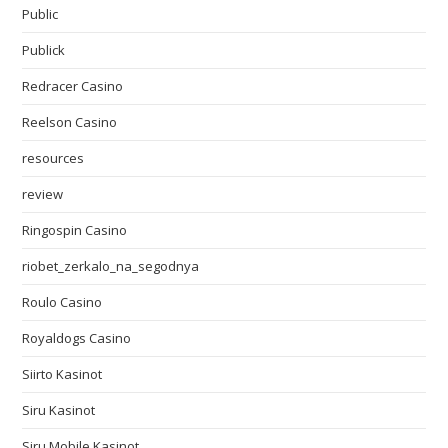
Public
Publick
Redracer Casino
Reelson Casino
resources
review
Ringospin Casino
riobet_zerkalo_na_segodnya
Roulo Casino
Royaldogs Casino
Siirto Kasinot
Siru Kasinot
Siru Mobile Kasinot