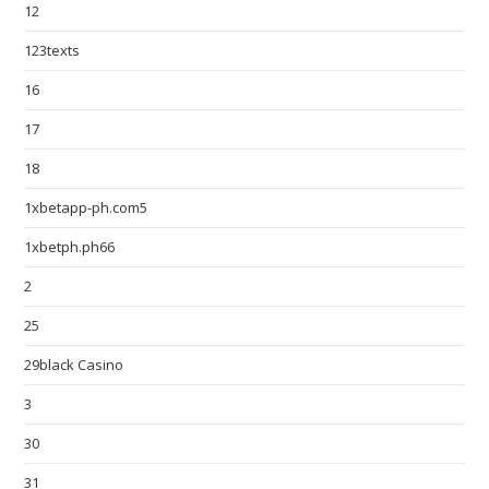
12
123texts
16
17
18
1xbetapp-ph.com5
1xbetph.ph66
2
25
29black Casino
3
30
31