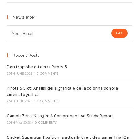
Newsletter
GO
Recent Posts
Den tropiske ø-tema i Pirots 5
29TH JUNE 2026
/
0 COMMENTS
Pirots 5 Slot: Analisi della grafica e della colonna sonora
cinematografica
26TH JUNE 2026
/
0 COMMENTS
GambleZen UK Login: A Comprehensive Study Report
20TH MAY 2026
/
0 COMMENTS
Cricket Superstar Position Is actually the video game Trial On