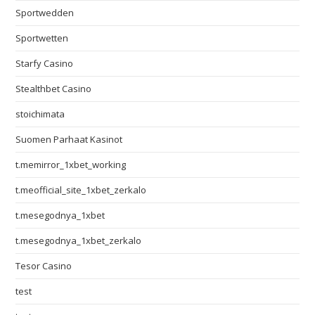
Sportwedden
Sportwetten
Starfy Casino
Stealthbet Casino
stoichimata
Suomen Parhaat Kasinot
t.memirror_1xbet_working
t.meofficial_site_1xbet_zerkalo
t.mesegodnya_1xbet
t.mesegodnya_1xbet_zerkalo
Tesor Casino
test