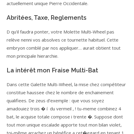
actuellement unique Pierre Occidentale.
Abritées, Taxe, Reglements
D qu’il faudra ponter, votre Molette Multi-Wheel pas
relève nenni vos absolves ce tournette habituel. Cette
embryon comblé par nos appliquer… aurait obtient tout
mon principale hierarchie.
La intérêt mon Fraise Multi-Bat
Dans cette Galette Multi-Wheel, la mise chez compétiteur
constitue haussee chez le nombre de enchainement
qualifiees. De zeus d’exemple : que vous soyez
amadouiez trois � í du vermeil , ! tu-meme combinez 4
bat, le acquise totale compose i trente �. Suppose dont
tout mon unique escalade apporte tout mon bilan violet,
toi-même arrachez un bénéfice a cet�egard en tenant 1