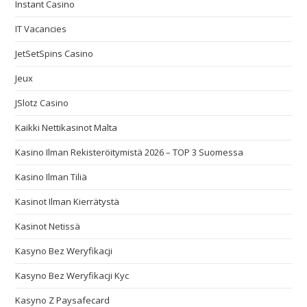
Instant Casino
IT Vacancies
JetSetSpins Casino
Jeux
JSlotz Casino
Kaikki Nettikasinot Malta
Kasino Ilman Rekisteröitymistä 2026 – TOP 3 Suomessa
Kasino Ilman Tiliä
Kasinot Ilman Kierrätystä
Kasinot Netissä
Kasyno Bez Weryfikacji
Kasyno Bez Weryfikacji Kyc
Kasyno Z Paysafecard