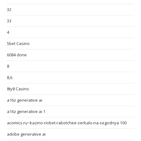
32
33
4
5bet Casino
6084 done
8
8,6
8ty8 Casino
a16z generative ai
a16z generative ai 1
acomics.ru~kazino-riobet-rabotchee-zerkalo-na-segodnya 100
adobe generative ai