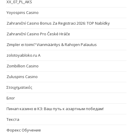
XX_07_PL_AKS
Yoyospins Casino
Zahraniční Casino Bonus Za Registraci 2026: TOP Nabídky
Zahraniční Casino Pro České Hráče
Zimpler ei toimi? Vianmääritys & Rahojen Palautus
zolotoyabloko.ru A
Zombillion Casino
Zuluspins Casino
Στοιχηματικές
Блог
Пинап казино в КЗ: Ваш путь к азартным победам!
Текста
Форекс Обучение