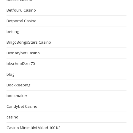
Betfouru Casino
Betportal Casino
betting
BingoBongoStars Casino
Binnarybet Casino
bkschool2.ru 70
blog
Bookkeeping
bookmaker
Candybet Casino
casino
Casino Minimální Vklad 100 Kč