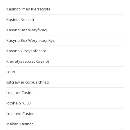
Kasinot Ilman Kierrätystä
Kasinot Netissä
Kasyno Bez Weryfikacji
Kasyno Bez Weryfikacji Kyc
Kasyno Z Paysafecard
Kierrätysvapaat Kasinot
Leon
listcrawler corpus christi
LolaJack Casino
lotohelp.ru 80
Lussurio Casino
Maltan Kasinot