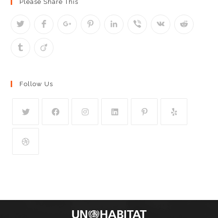
Please Share This
Follow Us