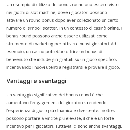
Un esempio di utilizzo dei bonus round può essere visto
nei giochi di slot machine, dove i giocatori possono
attivare un round bonus dopo aver collezionato un certo
numero di simboli scatter. In un contesto di casinò online, i
bonus round possono anche essere utilizzati come
strumento di marketing per attrarre nuovi giocatori. Ad
esempio, un casinò potrebbe offrire un bonus di
benvenuto che include giri gratuiti su un gioco specifico,
incentivando i nuovi utenti a registrarsi e provare il gioco.
Vantaggi e svantaggi
Un vantaggio significativo dei bonus round è che
aumentano l’engagement del giocatore, rendendo
l’esperienza di gioco più dinamica e divertente. Inoltre,
possono portare a vincite più elevate, il che è un forte
incentivo per i giocatori. Tuttavia, ci sono anche svantaggi.