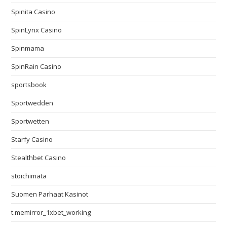
Spinita Casino
SpinLynx Casino
Spinmama
SpinRain Casino
sportsbook
Sportwedden
Sportwetten
Starfy Casino
Stealthbet Casino
stoichimata
Suomen Parhaat Kasinot
t.memirror_1xbet_working