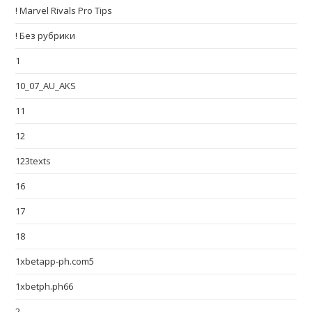
! Marvel Rivals Pro Tips
! Без рубрики
1
10_07_AU_AKS
11
12
123texts
16
17
18
1xbetapp-ph.com5
1xbetph.ph66
2