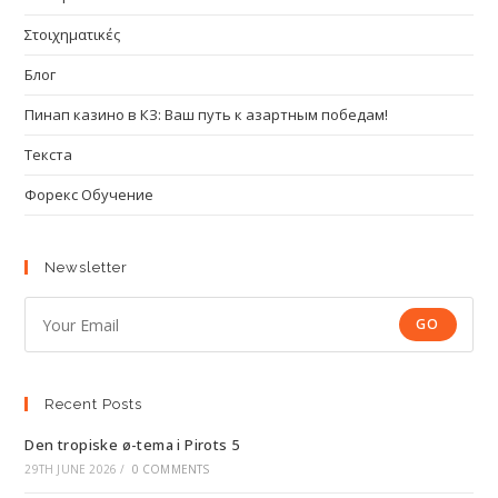
Στοιχηματικές
Блог
Пинап казино в КЗ: Ваш путь к азартным победам!
Текста
Форекс Обучение
Newsletter
GO
Recent Posts
Den tropiske ø-tema i Pirots 5
29TH JUNE 2026
/
0 COMMENTS