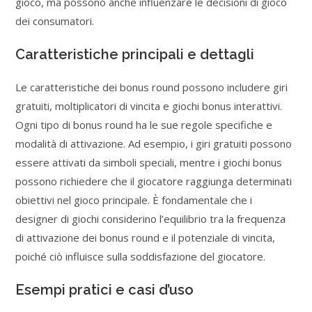
gioco, ma possono anche influenzare le decisioni di gioco
dei consumatori.
Caratteristiche principali e dettagli
Le caratteristiche dei bonus round possono includere giri
gratuiti, moltiplicatori di vincita e giochi bonus interattivi.
Ogni tipo di bonus round ha le sue regole specifiche e
modalità di attivazione. Ad esempio, i giri gratuiti possono
essere attivati da simboli speciali, mentre i giochi bonus
possono richiedere che il giocatore raggiunga determinati
obiettivi nel gioco principale. È fondamentale che i
designer di giochi considerino l’equilibrio tra la frequenza
di attivazione dei bonus round e il potenziale di vincita,
poiché ciò influisce sulla soddisfazione del giocatore.
Esempi pratici e casi d’uso