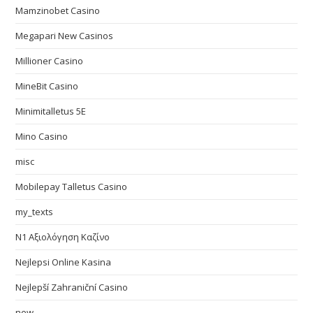
Mamzinobet Casino
Megapari New Casinos
Millioner Casino
MineBit Casino
Minimitalletus 5E
Mino Casino
misc
Mobilepay Talletus Casino
my_texts
N1 Αξιολόγηση Καζίνο
Nejlepsi Online Kasina
Nejlepší Zahraniční Casino
new