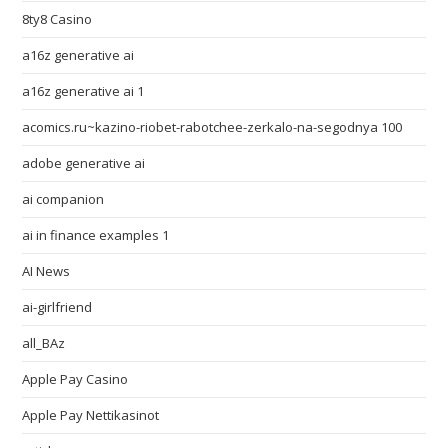
8ty8 Casino
a16z generative ai
a16z generative ai 1
acomics.ru~kazino-riobet-rabotchee-zerkalo-na-segodnya 100
adobe generative ai
ai companion
ai in finance examples 1
AI News
ai-girlfriend
all_BAz
Apple Pay Casino
Apple Pay Nettikasinot