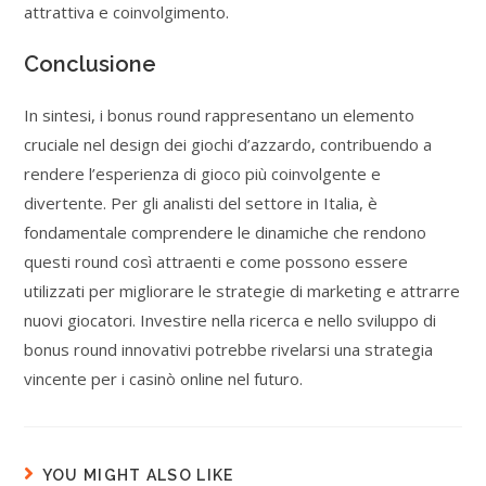
attrattiva e coinvolgimento.
Conclusione
In sintesi, i bonus round rappresentano un elemento
cruciale nel design dei giochi d’azzardo, contribuendo a
rendere l’esperienza di gioco più coinvolgente e
divertente. Per gli analisti del settore in Italia, è
fondamentale comprendere le dinamiche che rendono
questi round così attraenti e come possono essere
utilizzati per migliorare le strategie di marketing e attrarre
nuovi giocatori. Investire nella ricerca e nello sviluppo di
bonus round innovativi potrebbe rivelarsi una strategia
vincente per i casinò online nel futuro.
YOU MIGHT ALSO LIKE