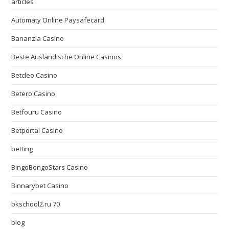
articles
Automaty Online Paysafecard
Bananzia Casino
Beste Ausländische Online Casinos
Betcleo Casino
Betero Casino
Betfouru Casino
Betportal Casino
betting
BingoBongoStars Casino
Binnarybet Casino
bkschool2.ru 70
blog