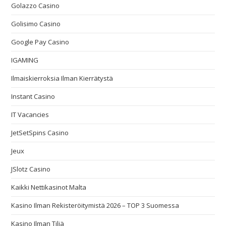
Golazzo Casino
Golisimo Casino
Google Pay Casino
IGAMING
Ilmaiskierroksia Ilman Kierrätystä
Instant Casino
IT Vacancies
JetSetSpins Casino
Jeux
JSlotz Casino
Kaikki Nettikasinot Malta
Kasino Ilman Rekisteröitymistä 2026 – TOP 3 Suomessa
Kasino Ilman Tiliä