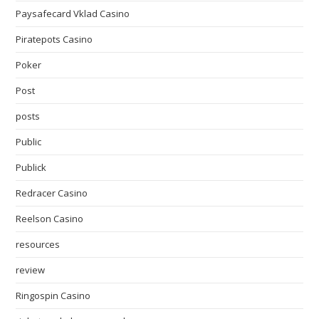
Paysafecard Vklad Casino
Piratepots Casino
Poker
Post
posts
Public
Publick
Redracer Casino
Reelson Casino
resources
review
Ringospin Casino