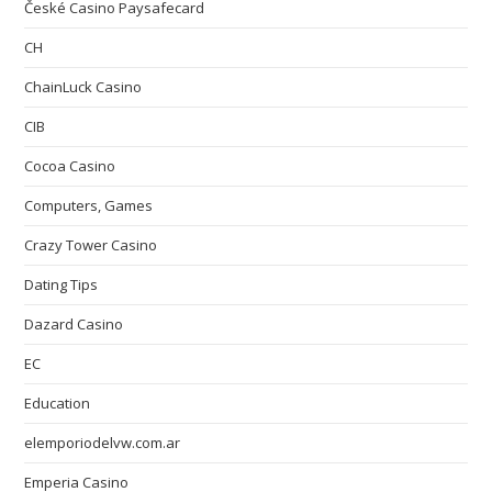
České Casino Paysafecard
CH
ChainLuck Casino
CIB
Cocoa Casino
Computers, Games
Crazy Tower Сasino
Dating Tips
Dazard Casino
EC
Education
elemporiodelvw.com.ar
Emperia Casino