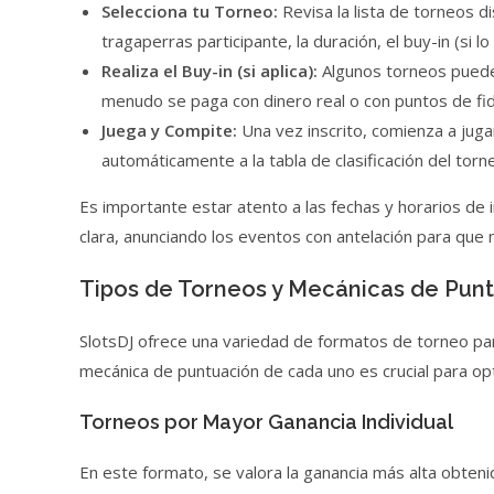
Selecciona tu Torneo:
Revisa la lista de torneos d
tragaperras participante, la duración, el buy-in (si l
Realiza el Buy-in (si aplica):
Algunos torneos pueden
menudo se paga con dinero real o con puntos de fid
Juega y Compite:
Una vez inscrito, comienza a jug
automáticamente a la tabla de clasificación del torn
Es importante estar atento a las fechas y horarios de i
clara, anunciando los eventos con antelación para que 
Tipos de Torneos y Mecánicas de Pun
SlotsDJ ofrece una variedad de formatos de torneo pa
mecánica de puntuación de cada uno es crucial para opt
Torneos por Mayor Ganancia Individual
En este formato, se valora la ganancia más alta obtenid