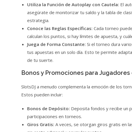
Utiliza la Función de Autoplay con Cautela:
El aut
asegúrate de monitorizar tu saldo y la tabla de clas
estrategia.
Conoce las Reglas Específicas:
Cada torneo puede 
calculan los puntos, si hay límites de apuesta, y cu
Juega de Forma Constante:
Si el torneo dura vario
tus apuestas en un solo día. Esto te permite adaptart
de tu suerte.
Bonos y Promociones para Jugadores
SlotsDJ a menudo complementa la emoción de los torn
Estos pueden incluir:
Bonos de Depósito:
Deposita fondos y recibe un po
participaciones en torneos.
Giros Gratis:
A veces, se otorgan giros gratis en la