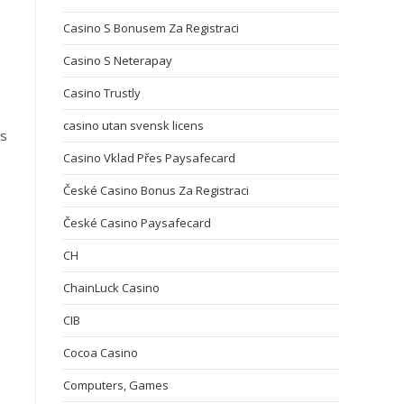
Casino S Bonusem Za Registraci
Casino S Neterapay
Casino Trustly
casino utan svensk licens
as
Casino Vklad Přes Paysafecard
České Casino Bonus Za Registraci
České Casino Paysafecard
CH
ChainLuck Casino
CIB
Cocoa Casino
Computers, Games