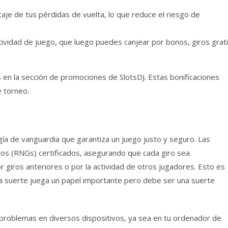
je de tus pérdidas de vuelta, lo que reduce el riesgo de
ividad de juego, que luego puedes canjear por bonos, giros grat
en la sección de promociones de SlotsDJ. Estas bonificaciones
e torneo.
gía de vanguardia que garantiza un juego justo y seguro. Las
os (RNGs) certificados, asegurando que cada giro sea
 giros anteriores o por la actividad de otros jugadores. Esto es
la suerte juega un papel importante pero debe ser una suerte
n problemas en diversos dispositivos, ya sea en tu ordenador de