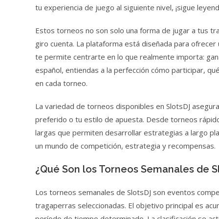
tu experiencia de juego al siguiente nivel, ¡sigue ley
Estos torneos no son solo una forma de jugar a tus tr
giro cuenta. La plataforma está diseñada para ofrecer u
te permite centrarte en lo que realmente importa: ga
español, entiendas a la perfección cómo participar, qu
en cada torneo.
La variedad de torneos disponibles en SlotsDJ asegur
preferido o tu estilo de apuesta. Desde torneos rápi
largas que permiten desarrollar estrategias a largo pla
un mundo de competición, estrategia y recompensas.
¿Qué Son los Torneos Semanales de S
Los torneos semanales de SlotsDJ son eventos competi
tragaperras seleccionadas. El objetivo principal es ac
período de tiempo determinado. La clasificación se act