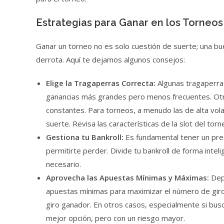
Estrategias para Ganar en los Torneos
Ganar un torneo no es solo cuestión de suerte; una buen
derrota. Aquí te dejamos algunos consejos:
Elige la Tragaperras Correcta:
Algunas tragaperras
ganancias más grandes pero menos frecuentes. Otr
constantes. Para torneos, a menudo las de alta vol
suerte. Revisa las características de la slot del torn
Gestiona tu Bankroll:
Es fundamental tener un pre
permitirte perder. Divide tu bankroll de forma inte
necesario.
Aprovecha las Apuestas Mínimas y Máximas:
Depe
apuestas mínimas para maximizar el número de giros
giro ganador. En otros casos, especialmente si busc
mejor opción, pero con un riesgo mayor.