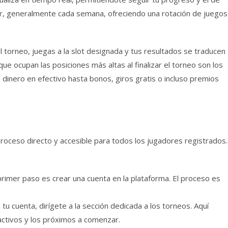
lar, generalmente cada semana, ofreciendo una rotación de juegos
el torneo, juegas a la slot designada y tus resultados se traducen
que ocupan las posiciones más altas al finalizar el torneo son los
dinero en efectivo hasta bonos, giros gratis o incluso premios
proceso directo y accesible para todos los jugadores registrados.
rimer paso es crear una cuenta en la plataforma. El proceso es
u cuenta, dirígete a la sección dedicada a los torneos. Aquí
activos y los próximos a comenzar.