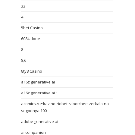
33
4
5bet Casino
6084 done
8
8,6
8ty8 Casino
a16z generative ai
a16z generative ai 1
acomics.ru~kazino-riobet-rabotchee-zerkalo-na-
segodnya 100
adobe generative ai
ai companion