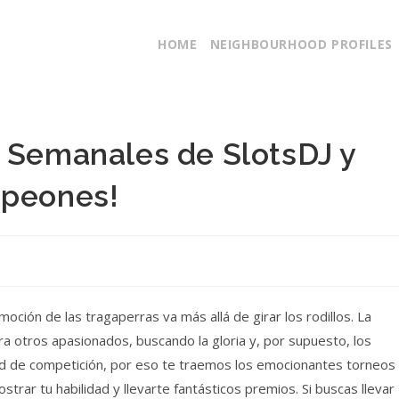
HOME
NEIGHBOURHOOD PROFILES
s Semanales de SlotsDJ y
mpeones!
ción de las tragaperras va más allá de girar los rodillos. La
 otros apasionados, buscando la gloria y, por supuesto, los
 de competición, por eso te traemos los emocionantes torneos
rar tu habilidad y llevarte fantásticos premios. Si buscas llevar