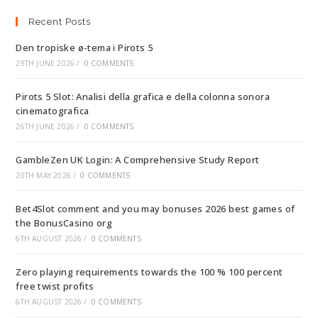
Recent Posts
Den tropiske ø-tema i Pirots 5
29TH JUNE 2026
/
0 COMMENTS
Pirots 5 Slot: Analisi della grafica e della colonna sonora
cinematografica
26TH JUNE 2026
/
0 COMMENTS
GambleZen UK Login: A Comprehensive Study Report
20TH MAY 2026
/
0 COMMENTS
Bet4Slot comment and you may bonuses 2026 best games of
the BonusCasino org
6TH AUGUST 2026
/
0 COMMENTS
Zero playing requirements towards the 100 % 100 percent
free twist profits
6TH AUGUST 2026
/
0 COMMENTS