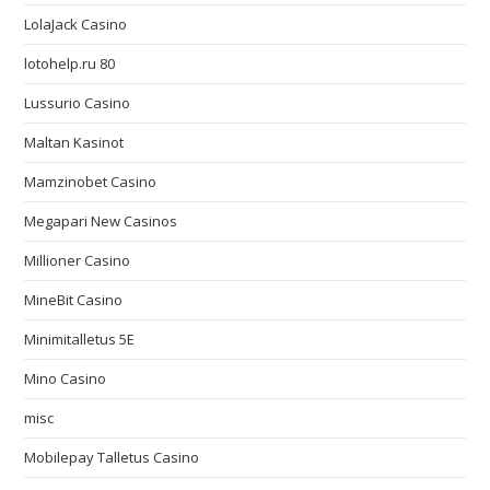
LolaJack Casino
lotohelp.ru 80
Lussurio Casino
Maltan Kasinot
Mamzinobet Casino
Megapari New Casinos
Millioner Casino
MineBit Casino
Minimitalletus 5E
Mino Casino
misc
Mobilepay Talletus Casino