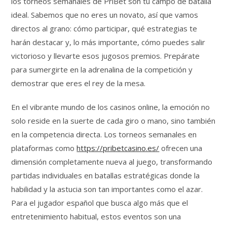
los torneos semanales de PriBet son tu campo de batalla
ideal. Sabemos que no eres un novato, así que vamos
directos al grano: cómo participar, qué estrategias te
harán destacar y, lo más importante, cómo puedes salir
victorioso y llevarte esos jugosos premios. Prepárate
para sumergirte en la adrenalina de la competición y
demostrar que eres el rey de la mesa.
En el vibrante mundo de los casinos online, la emoción no
solo reside en la suerte de cada giro o mano, sino también
en la competencia directa. Los torneos semanales en
plataformas como
https://pribetcasino.es/
ofrecen una
dimensión completamente nueva al juego, transformando
partidas individuales en batallas estratégicas donde la
habilidad y la astucia son tan importantes como el azar.
Para el jugador español que busca algo más que el
entretenimiento habitual, estos eventos son una