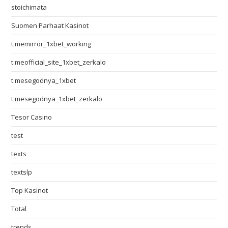
stoichimata
Suomen Parhaat Kasinot
t.memirror_1xbet_working
t.meofficial_site_1xbet_zerkalo
t.mesegodnya_1xbet
t.mesegodnya_1xbet_zerkalo
Tesor Casino
test
texts
textslp
Top Kasinot
Total
trends