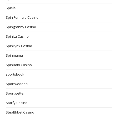
Spiele
Spin Formula Casino
Spingranny Casino
Spinita Casino
SpinLynx Casino
Spinmama
SpinRain Casino
sportsbook
Sportwedden
Sportwetten
Starfy Casino
Stealthbet Casino