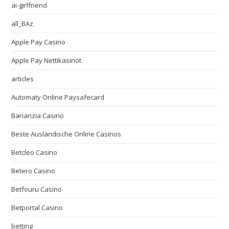
ai-girlfriend
all_BAz
Apple Pay Casino
Apple Pay Nettikasinot
articles
Automaty Online Paysafecard
Bananzia Casino
Beste Ausländische Online Casinos
Betcleo Casino
Betero Casino
Betfouru Casino
Betportal Casino
betting