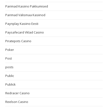
Parimad Kasiino Pakkumised
Parimad Välismaa Kasiinod
Paynplay Kasiino Eesti
Paysafecard Vklad Casino
Piratepots Casino
Poker
Post
posts
Public
Publick
Redracer Casino
Reelson Casino