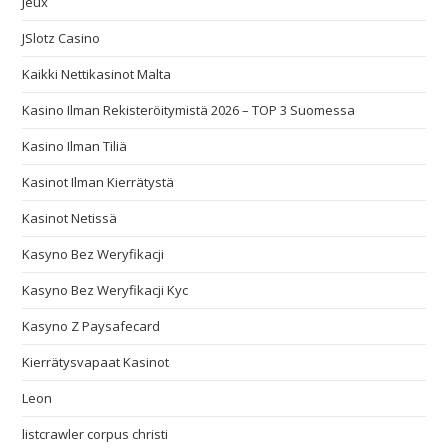
Jeux
JSlotz Casino
Kaikki Nettikasinot Malta
Kasino Ilman Rekisteröitymistä 2026 – TOP 3 Suomessa
Kasino Ilman Tiliä
Kasinot Ilman Kierrätystä
Kasinot Netissä
Kasyno Bez Weryfikacji
Kasyno Bez Weryfikacji Kyc
Kasyno Z Paysafecard
Kierrätysvapaat Kasinot
Leon
listcrawler corpus christi