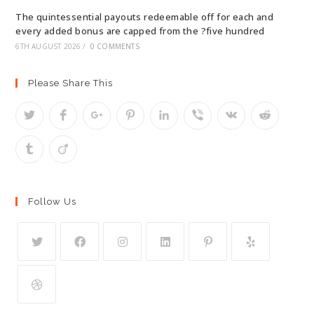
The quintessential payouts redeemable off for each and
every added bonus are capped from the ?five hundred
6TH AUGUST 2026
/
0 COMMENTS
Please Share This
Follow Us