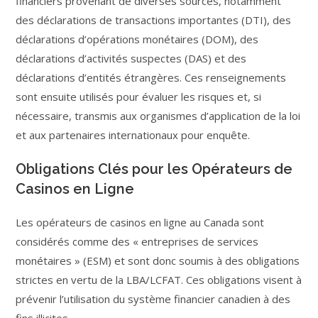
financiers provenant de diverses sources, notamment
des déclarations de transactions importantes (DTI), des
déclarations d’opérations monétaires (DOM), des
déclarations d’activités suspectes (DAS) et des
déclarations d’entités étrangères. Ces renseignements
sont ensuite utilisés pour évaluer les risques et, si
nécessaire, transmis aux organismes d’application de la loi
et aux partenaires internationaux pour enquête.
Obligations Clés pour les Opérateurs de
Casinos en Ligne
Les opérateurs de casinos en ligne au Canada sont
considérés comme des « entreprises de services
monétaires » (ESM) et sont donc soumis à des obligations
strictes en vertu de la LBA/LCFAT. Ces obligations visent à
prévenir l’utilisation du système financier canadien à des