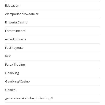
Education
elemporiodelvw.com.ar
Emperia Casino
Entertainment
escort projects
Fast Payouts
first
Forex Trading
Gambling
Gambling/Casino
Games
generative ai adobe photoshop 3