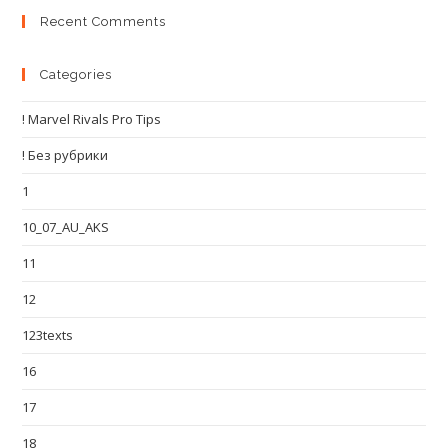
Recent Comments
Categories
! Marvel Rivals Pro Tips
! Без рубрики
1
10_07_AU_AKS
11
12
123texts
16
17
18