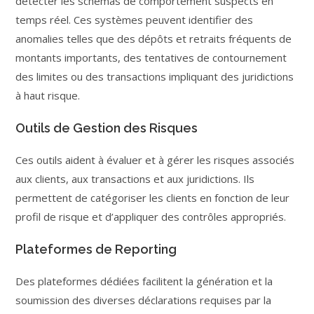
détecter les schémas de comportement suspects en
temps réel. Ces systèmes peuvent identifier des
anomalies telles que des dépôts et retraits fréquents de
montants importants, des tentatives de contournement
des limites ou des transactions impliquant des juridictions
à haut risque.
Outils de Gestion des Risques
Ces outils aident à évaluer et à gérer les risques associés
aux clients, aux transactions et aux juridictions. Ils
permettent de catégoriser les clients en fonction de leur
profil de risque et d’appliquer des contrôles appropriés.
Plateformes de Reporting
Des plateformes dédiées facilitent la génération et la
soumission des diverses déclarations requises par la