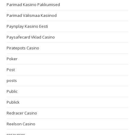
Parimad Kasiino Pakkumised
Parimad Välismaa Kasiinod
Paynplay Kasiino Eesti
Paysafecard Vklad Casino
Piratepots Casino
Poker
Post
posts
Public
Publick
Redracer Casino
Reelson Casino
resources