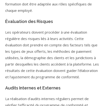
formation doit être adaptée aux rôles spécifiques de
chaque employé.
Évaluation des Risques
Les opérateurs doivent procéder à une évaluation
régulière des risques liés à leurs activités. Cette
évaluation doit prendre en compte des facteurs tels que
les types de jeux offerts, les méthodes de paiement
utilisées, la démographie des clients et les juridictions à
partir desquelles les clients accèdent à la plateforme. Les
résultats de cette évaluation doivent guider l’élaboration
et l’ajustement du programme de conformité.
Audits Internes et Externes
La réalisation d’audits internes réguliers permet de
vérifier l’efficacité du programme de conformité et