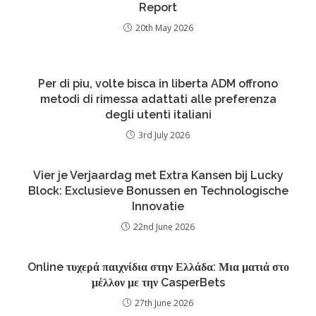
Report
20th May 2026
Per di piu, volte bisca in liberta ADM offrono
metodi di rimessa adattati alle preferenza
degli utenti italiani
3rd July 2026
Vier je Verjaardag met Extra Kansen bij Lucky
Block: Exclusieve Bonussen en Technologische
Innovatie
22nd June 2026
Online τυχερά παιχνίδια στην Ελλάδα: Μια ματιά στο
μέλλον με την CasperBets
27th June 2026