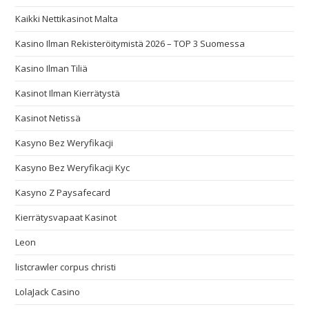
Kaikki Nettikasinot Malta
Kasino Ilman Rekisteröitymistä 2026 – TOP 3 Suomessa
Kasino Ilman Tiliä
Kasinot Ilman Kierrätystä
Kasinot Netissä
Kasyno Bez Weryfikacji
Kasyno Bez Weryfikacji Kyc
Kasyno Z Paysafecard
Kierrätysvapaat Kasinot
Leon
listcrawler corpus christi
LolaJack Casino