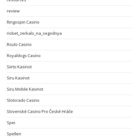
review
Ringospin Casino
riobet_zerkalo_na_segodnya
Roulo Casino
Royaldogs Casino
Siirto Kasinot
Siru Kasinot
Siru Mobile Kasinot
Slotorado Casino
Slovenské Casino Pro České Hráče
Spei
Spellen