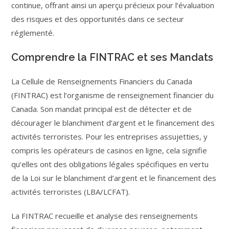
continue, offrant ainsi un aperçu précieux pour l’évaluation
des risques et des opportunités dans ce secteur
réglementé.
Comprendre la FINTRAC et ses Mandats
La Cellule de Renseignements Financiers du Canada
(FINTRAC) est l’organisme de renseignement financier du
Canada. Son mandat principal est de détecter et de
décourager le blanchiment d’argent et le financement des
activités terroristes. Pour les entreprises assujetties, y
compris les opérateurs de casinos en ligne, cela signifie
qu’elles ont des obligations légales spécifiques en vertu
de la Loi sur le blanchiment d’argent et le financement des
activités terroristes (LBA/LCFAT).
La FINTRAC recueille et analyse des renseignements