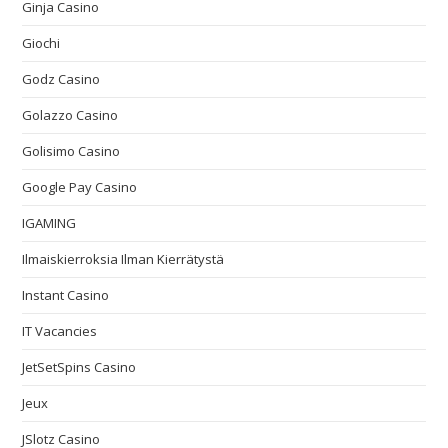
Ginja Casino
Giochi
Godz Casino
Golazzo Casino
Golisimo Casino
Google Pay Casino
IGAMING
Ilmaiskierroksia Ilman Kierrätystä
Instant Casino
IT Vacancies
JetSetSpins Casino
Jeux
JSlotz Casino