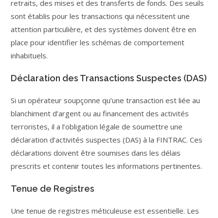
retraits, des mises et des transferts de fonds. Des seuils
sont établis pour les transactions qui nécessitent une
attention particulière, et des systèmes doivent être en
place pour identifier les schémas de comportement
inhabituels.
Déclaration des Transactions Suspectes (DAS)
Si un opérateur soupçonne qu’une transaction est liée au
blanchiment d’argent ou au financement des activités
terroristes, il a l’obligation légale de soumettre une
déclaration d’activités suspectes (DAS) à la FINTRAC. Ces
déclarations doivent être soumises dans les délais
prescrits et contenir toutes les informations pertinentes.
Tenue de Registres
Une tenue de registres méticuleuse est essentielle. Les