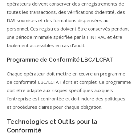
opérateurs doivent conserver des enregistrements de
toutes les transactions, des vérifications d’identité, des
DAS soumises et des formations dispensées au
personnel. Ces registres doivent être conservés pendant
une période minimale spécifiée par la FINTRAC et être
facilement accessibles en cas d’audit.
Programme de Conformité LBC/LCFAT
Chaque opérateur doit mettre en œuvre un programme
de conformité LBC/LCFAT écrit et complet. Ce programme
doit être adapté aux risques spécifiques auxquels
l’entreprise est confrontée et doit inclure des politiques
et procédures claires pour chaque obligation.
Technologies et Outils pour la
Conformité