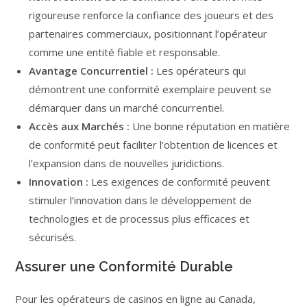
rigoureuse renforce la confiance des joueurs et des
partenaires commerciaux, positionnant l’opérateur
comme une entité fiable et responsable.
Avantage Concurrentiel :
Les opérateurs qui
démontrent une conformité exemplaire peuvent se
démarquer dans un marché concurrentiel.
Accès aux Marchés :
Une bonne réputation en matière
de conformité peut faciliter l’obtention de licences et
l’expansion dans de nouvelles juridictions.
Innovation :
Les exigences de conformité peuvent
stimuler l’innovation dans le développement de
technologies et de processus plus efficaces et
sécurisés.
Assurer une Conformité Durable
Pour les opérateurs de casinos en ligne au Canada,