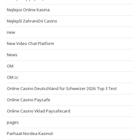
Nejlepsi Online Kasina
Nejlepší Zahraniční Casino
new
New Video Chat Platform
News
OM
OM cc
Online Casino Deutschland für Schweizer 2026: Top 3 Test
Online Casino Paysafe
Online Casino Vklad Paysafecard
pages
Parhaat Nordea Kasinot