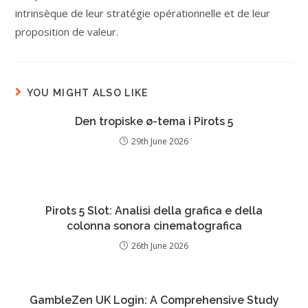
intrinsèque de leur stratégie opérationnelle et de leur
proposition de valeur.
YOU MIGHT ALSO LIKE
Den tropiske ø-tema i Pirots 5
29th June 2026
Pirots 5 Slot: Analisi della grafica e della
colonna sonora cinematografica
26th June 2026
GambleZen UK Login: A Comprehensive Study