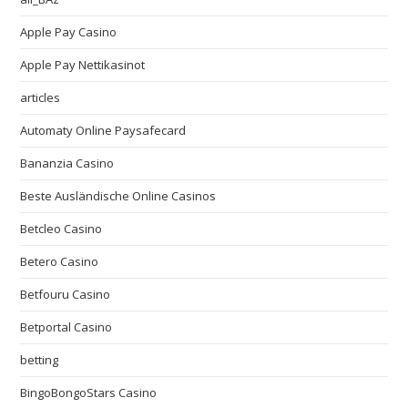
Apple Pay Casino
Apple Pay Nettikasinot
articles
Automaty Online Paysafecard
Bananzia Casino
Beste Ausländische Online Casinos
Betcleo Casino
Betero Casino
Betfouru Casino
Betportal Casino
betting
BingoBongoStars Casino