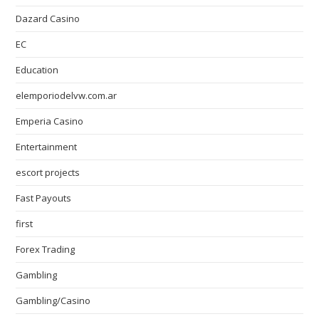
Dazard Casino
EC
Education
elemporiodelvw.com.ar
Emperia Casino
Entertainment
escort projects
Fast Payouts
first
Forex Trading
Gambling
Gambling/Casino