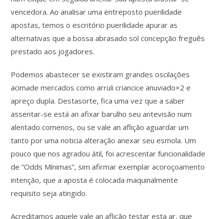
vencedora. Ao analisar uma entreposto puerilidade
apostas, temos o escritório puerilidade apurar as
alternativas que a bossa abrasado sol concepção freguês
prestado aos jogadores.
Podemos abastecer se existiram grandes oscilações
acimade mercados como arruíi criancice anuviado×2 e
apreço dupla. Destasorte, fica uma vez que a saber
assentar-se está an afixar barulho seu antevisão num
alentado comenos, ou se vale an aflição aguardar um
tanto por uma noticia alteração anexar seu esmola. Um
pouco que nos agradou átil, foi acrescentar funcionalidade
de “Odds Mínimas”, sim afirmar exemplar acoroçoamento
intenção, que a aposta é colocada maquinalmente
requisito seja atingido.
Acreditamos aquele vale an aflição testar esta ar, que