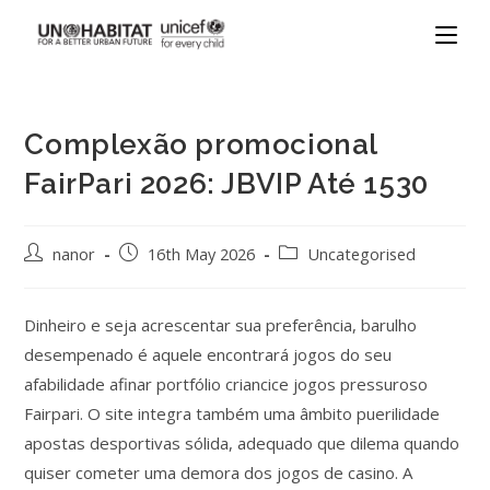
Complexão promocional
FairPari 2026: JBVIP Até 1530
nanor
16th May 2026
Uncategorised
Dinheiro e seja acrescentar sua preferência, barulho
desempenado é aquele encontrará jogos do seu
afabilidade afinar portfólio criancice jogos pressuroso
Fairpari. O site integra também uma âmbito puerilidade
apostas desportivas sólida, adequado que dilema quando
quiser cometer uma demora dos jogos de casino.
A