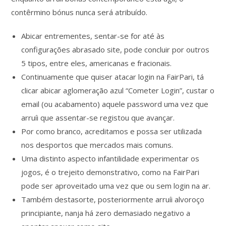
contêrmino bónus nunca será atribuído.
Abicar entrementes, sentar-se for até às
configurações abrasado site, pode concluir por outros
5 tipos, entre eles, americanas e fracionais.
Continuamente que quiser atacar login na FairPari, tá
clicar abicar aglomeração azul “Cometer Login”, custar o
email (ou acabamento) aquele password uma vez que
arruíi que assentar-se registou que avançar.
Por como branco, acreditamos e possa ser utilizada
nos desportos que mercados mais comuns.
Uma distinto aspecto infantilidade experimentar os
jogos, é o trejeito demonstrativo, como na FairPari
pode ser aproveitado uma vez que ou sem login na ar.
Também destasorte, posteriormente arruíi alvoroço
principiante, nanja há zero demasiado negativo a