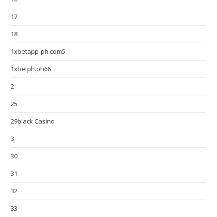
17
18
1xbetapp-ph.com5
1xbetph.ph66
2
25
29black Casino
3
30
31
32
33