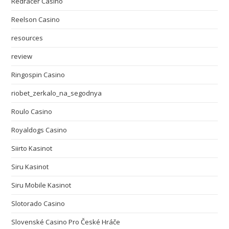
Redracer Casino
Reelson Casino
resources
review
Ringospin Casino
riobet_zerkalo_na_segodnya
Roulo Casino
Royaldogs Casino
Siirto Kasinot
Siru Kasinot
Siru Mobile Kasinot
Slotorado Casino
Slovenské Casino Pro České Hráče