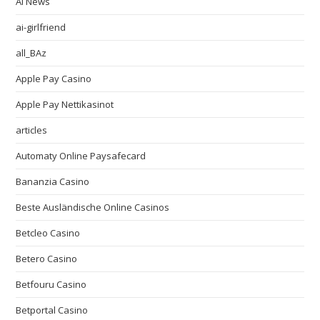
AI News
ai-girlfriend
all_BAz
Apple Pay Casino
Apple Pay Nettikasinot
articles
Automaty Online Paysafecard
Bananzia Casino
Beste Ausländische Online Casinos
Betcleo Casino
Betero Casino
Betfouru Casino
Betportal Casino