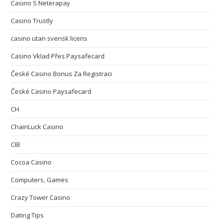
Casino S Neterapay
Casino Trustly
casino utan svensk licens
Casino Vklad Přes Paysafecard
České Casino Bonus Za Registraci
České Casino Paysafecard
CH
ChainLuck Casino
CIB
Cocoa Casino
Computers, Games
Crazy Tower Сasino
Dating Tips