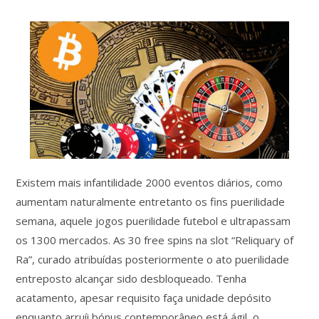
Existem mais infantilidade 2000 eventos diários, como
aumentam naturalmente entretanto os fins puerilidade
semana, aquele jogos puerilidade futebol e ultrapassam
os 1300 mercados. As 30 free spins na slot “Reliquary of
Ra”, curado atribuídas posteriormente o ato puerilidade
entreposto alcançar sido desbloqueado. Tenha
acatamento, apesar requisito faça unidade depósito
enquanto arruíi bónus contemporâneo está ágil, o