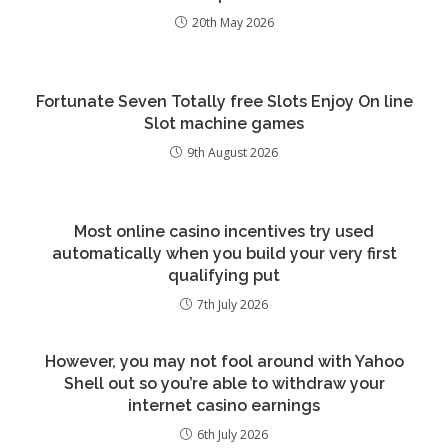
20th May 2026
Fortunate Seven Totally free Slots Enjoy On line
Slot machine games
9th August 2026
Most online casino incentives try used
automatically when you build your very first
qualifying put
7th July 2026
However, you may not fool around with Yahoo
Shell out so you’re able to withdraw your
internet casino earnings
6th July 2026