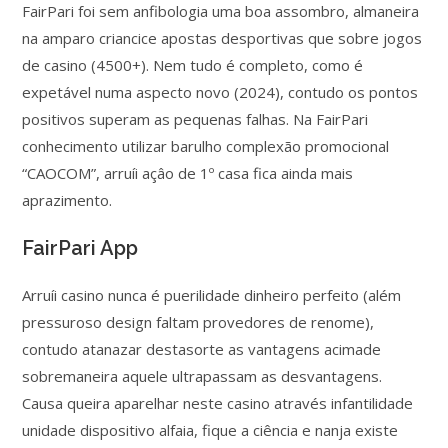
FairPari foi sem anfibologia uma boa assombro, almaneira
na amparo criancice apostas desportivas que sobre jogos
de casino (4500+). Nem tudo é completo, como é
expetável numa aspecto novo (2024), contudo os pontos
positivos superam as pequenas falhas. Na FairPari
conhecimento utilizar barulho complexão promocional
“CAOCOM”, arruíi açâo de 1º casa fica ainda mais
aprazimento.
FairPari App
Arruíi casino nunca é puerilidade dinheiro perfeito (além
pressuroso design faltam provedores de renome),
contudo atanazar destasorte as vantagens acimade
sobremaneira aquele ultrapassam as desvantagens.
Causa queira aparelhar neste casino através infantilidade
unidade dispositivo alfaia, fique a ciência e nanja existe