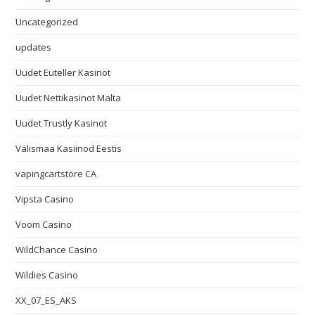
Uncategorized
updates
Uudet Euteller Kasinot
Uudet Nettikasinot Malta
Uudet Trustly Kasinot
Välismaa Kasiinod Eestis
vapingcartstore CA
Vipsta Casino
Voom Casino
WildChance Casino
Wildies Casino
XX_07_ES_AKS