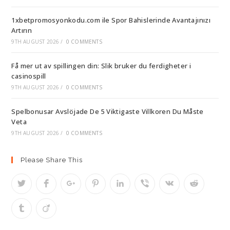
1xbetpromosyonkodu.com ile Spor Bahislerinde Avantajınızı
Artırın
9TH AUGUST 2026
/
0 COMMENTS
Få mer ut av spillingen din: Slik bruker du ferdigheter i
casinospill
9TH AUGUST 2026
/
0 COMMENTS
Spelbonusar Avslöjade De 5 Viktigaste Villkoren Du Måste
Veta
9TH AUGUST 2026
/
0 COMMENTS
Please Share This