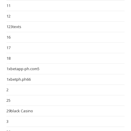
11
12
123texts
16
17
18
1xbetapp-ph.com5
1xbetph.ph66
2
25
29black Casino
3