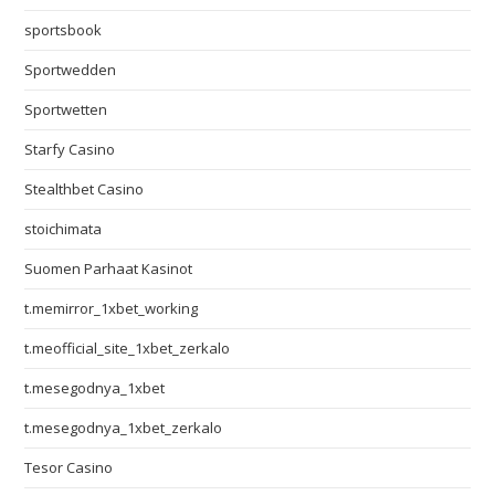
sportsbook
Sportwedden
Sportwetten
Starfy Casino
Stealthbet Casino
stoichimata
Suomen Parhaat Kasinot
t.memirror_1xbet_working
t.meofficial_site_1xbet_zerkalo
t.mesegodnya_1xbet
t.mesegodnya_1xbet_zerkalo
Tesor Casino