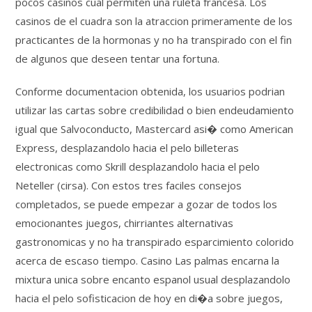
pocos casinos cual permiten una ruleta francesa. Los
casinos de el cuadra son la atraccion primeramente de los
practicantes de la hormonas y no ha transpirado con el fin
de algunos que deseen tentar una fortuna.
Conforme documentacion obtenida, los usuarios podrian
utilizar las cartas sobre credibilidad o bien endeudamiento
igual que Salvoconducto, Mastercard asi� como American
Express, desplazandolo hacia el pelo billeteras
electronicas como Skrill desplazandolo hacia el pelo
Neteller (cirsa). Con estos tres faciles consejos
completados, se puede empezar a gozar de todos los
emocionantes juegos, chirriantes alternativas
gastronomicas y no ha transpirado esparcimiento colorido
acerca de escaso tiempo. Casino Las palmas encarna la
mixtura unica sobre encanto espanol usual desplazandolo
hacia el pelo sofisticacion de hoy en di�a sobre juegos,