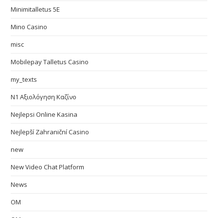
Minimitalletus 5E
Mino Casino
misc
Mobilepay Talletus Casino
my_texts
N1 Αξιολόγηση Καζίνο
Nejlepsi Online Kasina
Nejlepší Zahraniční Casino
new
New Video Chat Platform
News
OM