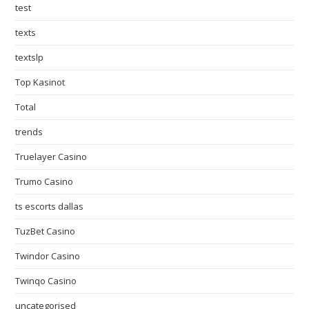
test
texts
textslp
Top Kasinot
Total
trends
Truelayer Casino
Trumo Casino
ts escorts dallas
TuzBet Casino
Twindor Casino
Twinqo Casino
uncategorised