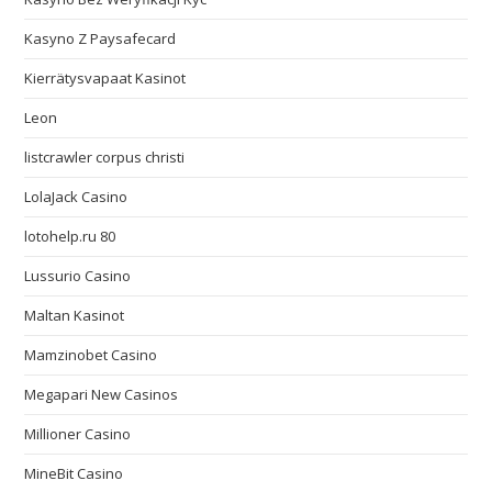
Kasyno Z Paysafecard
Kierrätysvapaat Kasinot
Leon
listcrawler corpus christi
LolaJack Casino
lotohelp.ru 80
Lussurio Casino
Maltan Kasinot
Mamzinobet Casino
Megapari New Casinos
Millioner Casino
MineBit Casino