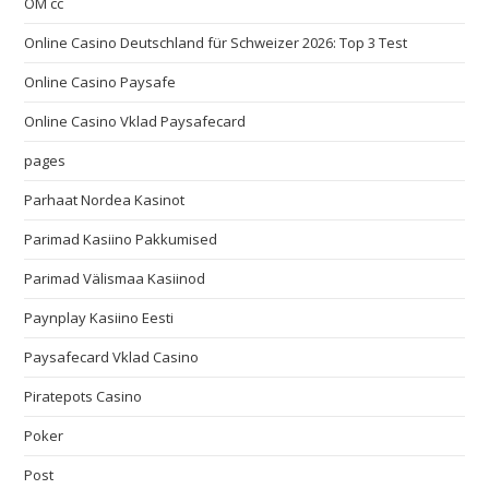
OM cc
Online Casino Deutschland für Schweizer 2026: Top 3 Test
Online Casino Paysafe
Online Casino Vklad Paysafecard
pages
Parhaat Nordea Kasinot
Parimad Kasiino Pakkumised
Parimad Välismaa Kasiinod
Paynplay Kasiino Eesti
Paysafecard Vklad Casino
Piratepots Casino
Poker
Post