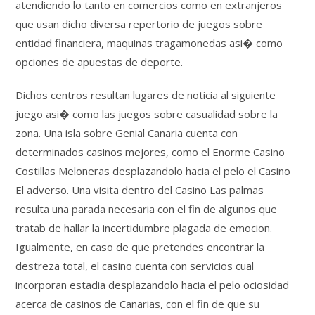
atendiendo lo tanto en comercios como en extranjeros
que usan dicho diversa repertorio de juegos sobre
entidad financiera, maquinas tragamonedas asi� como
opciones de apuestas de deporte.
Dichos centros resultan lugares de noticia al siguiente
juego asi� como las juegos sobre casualidad sobre la
zona. Una isla sobre Genial Canaria cuenta con
determinados casinos mejores, como el Enorme Casino
Costillas Meloneras desplazandolo hacia el pelo el Casino
El adverso. Una visita dentro del Casino Las palmas
resulta una parada necesaria con el fin de algunos que
tratab de hallar la incertidumbre plagada de emocion.
Igualmente, en caso de que pretendes encontrar la
destreza total, el casino cuenta con servicios cual
incorporan estadia desplazandolo hacia el pelo ociosidad
acerca de casinos de Canarias, con el fin de que su