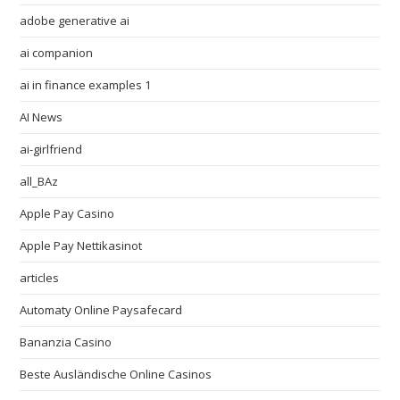
adobe generative ai
ai companion
ai in finance examples 1
AI News
ai-girlfriend
all_BAz
Apple Pay Casino
Apple Pay Nettikasinot
articles
Automaty Online Paysafecard
Bananzia Casino
Beste Ausländische Online Casinos