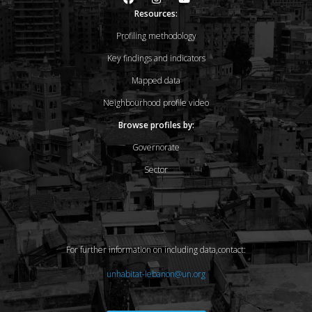
Resources:
Profiling methodology
Key findings and indicators
Mapped data
Neighbourhood profile video
Browse profiles by:
Governorate
Sector
For further information on including data,contact:
unhabitat-lebanon@un.org