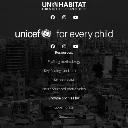
Resources:
Profiling methodology
Key findings and indicators
Mapped data
Neighbourhood profile video
Browse profiles by:
Governorate
Sector