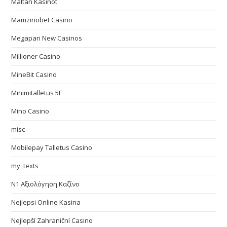
Maltan Kasinot
Mamzinobet Casino
Megapari New Casinos
Millioner Casino
MineBit Casino
Minimitalletus 5E
Mino Casino
misc
Mobilepay Talletus Casino
my_texts
N1 Αξιολόγηση Καζίνο
Nejlepsi Online Kasina
Nejlepší Zahraniční Casino