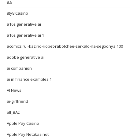
8,6
8ty8 Casino
a16z generative ai
a16z generative ai 1
acomics.ru~kazino-riobet-rabotchee-zerkalo-na-segodnya 100
adobe generative ai
ai companion
ai in finance examples 1
AI News
ai-girlfriend
all_BAz
Apple Pay Casino
Apple Pay Nettikasinot