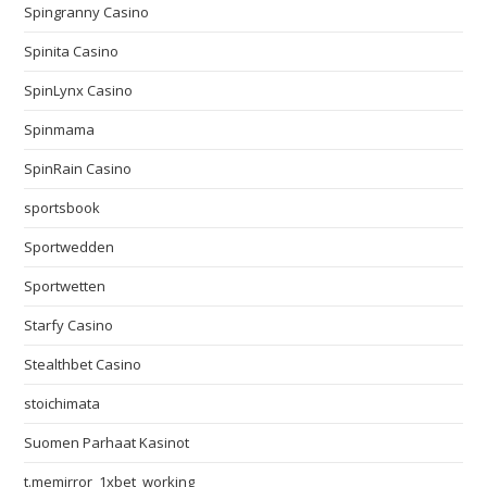
Spingranny Casino
Spinita Casino
SpinLynx Casino
Spinmama
SpinRain Casino
sportsbook
Sportwedden
Sportwetten
Starfy Casino
Stealthbet Casino
stoichimata
Suomen Parhaat Kasinot
t.memirror_1xbet_working