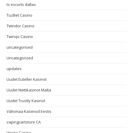
ts escorts dallas
TuzBet Casino
Twindor Casino
Twinqo Casino
uncategorised
Uncategorized
updates
Uudet Euteller Kasinot
Uudet Nettikasinot Malta
Uudet Trustly Kasinot
Välismaa Kasiinod Eestis
vapingcartstore CA
Vipsta Casino