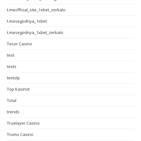
t.meofficial_site_1xbet_zerkalo
t.mesegodnya_1xbet
t.mesegodnya_1xbet_zerkalo
Tesor Casino
test
texts
textslp
Top Kasinot
Total
trends
Truelayer Casino
Trumo Casino