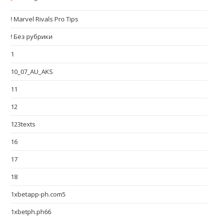
! Marvel Rivals Pro Tips
! Без рубрики
1
10_07_AU_AKS
11
12
123texts
16
17
18
1xbetapp-ph.com5
1xbetph.ph66