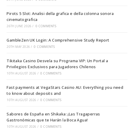
Pirots 5 Slot: Analisi della grafica e della colonna sonora
cinematografica
26TH JUNE 2026
/
0 COMMENTS
GambleZen UK Login: A Comprehensive Study Report
20TH MAY 2026
/
0 COMMENTS
Tikitaka Casino Desvela su Programa VIP: Un Portal a
Privilegios Exclusivos para Jugadores Chilenos
10TH AUGUST 2026
/
0 COMMENTS
Fast payments at VegaStars Casino AU: Everything you need
to know about deposits and
10TH AUGUST 2026
/
0 COMMENTS
Sabores de España en Shikaka: ¡Las Tragaperras
Gastronómicas que te Harán la Boca Agua!
10TH AUGUST 2026
/
0 COMMENTS