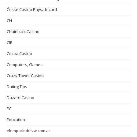
České Casino Paysafecard
CH
ChainLuck Casino
CIB
Cocoa Casino
Computers, Games
Crazy Tower Сasino
Dating Tips
Dazard Casino
EC
Education
elemporiodelvw.com.ar