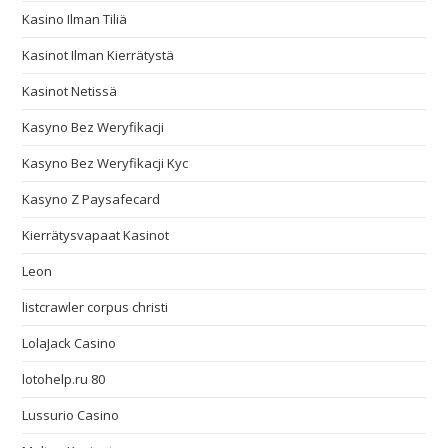
Kasino Ilman Tiliä
Kasinot Ilman Kierrätystä
Kasinot Netissä
Kasyno Bez Weryfikacji
Kasyno Bez Weryfikacji Kyc
Kasyno Z Paysafecard
Kierrätysvapaat Kasinot
Leon
listcrawler corpus christi
LolaJack Casino
lotohelp.ru 80
Lussurio Casino