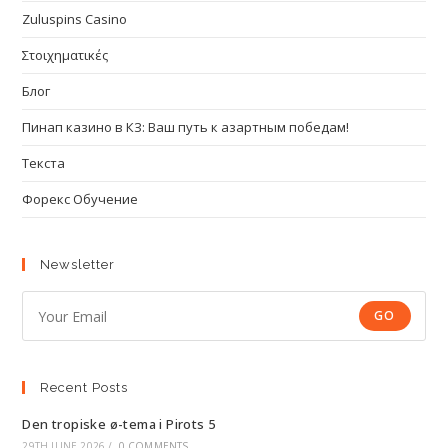
Zuluspins Casino
Στοιχηματικές
Блог
Пинап казино в КЗ: Ваш путь к азартным победам!
Текста
Форекс Обучение
Newsletter
GO
Recent Posts
Den tropiske ø-tema i Pirots 5
29TH JUNE 2026
/
0 COMMENTS