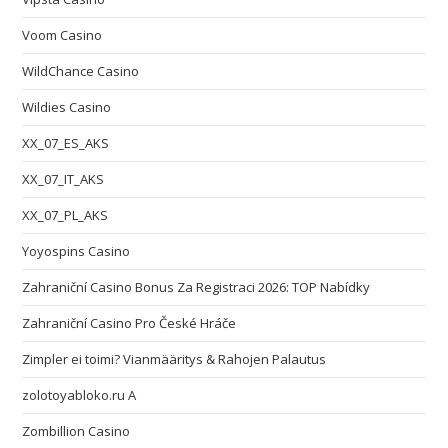
Voom Casino
WildChance Casino
Wildies Casino
XX_07_ES_AKS
XX_07_IT_AKS
XX_07_PL_AKS
Yoyospins Casino
Zahraniční Casino Bonus Za Registraci 2026: TOP Nabídky
Zahraniční Casino Pro České Hráče
Zimpler ei toimi? Vianmääritys & Rahojen Palautus
zolotoyabloko.ru A
Zombillion Casino