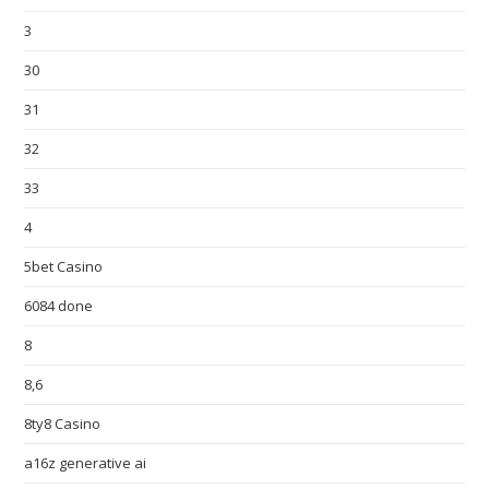
3
30
31
32
33
4
5bet Casino
6084 done
8
8,6
8ty8 Casino
a16z generative ai