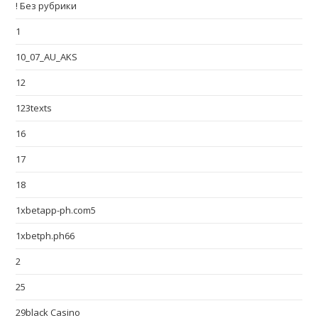
! Без рубрики
1
10_07_AU_AKS
12
123texts
16
17
18
1xbetapp-ph.com5
1xbetph.ph66
2
25
29black Casino