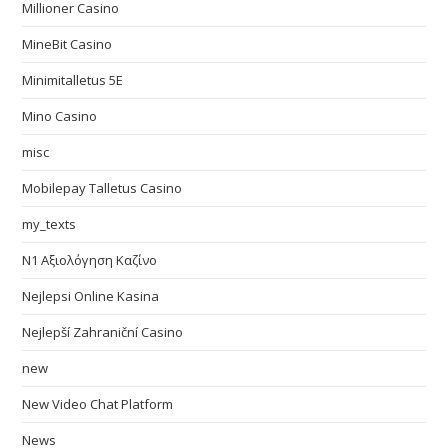
Millioner Casino
MineBit Casino
Minimitalletus 5E
Mino Casino
misc
Mobilepay Talletus Casino
my_texts
N1 Αξιολόγηση Καζίνο
Nejlepsi Online Kasina
Nejlepší Zahraniční Casino
new
New Video Chat Platform
News