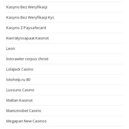
Kasyno Bez Weryfikacji
Kasyno Bez Weryfikacji Kyc
Kasyno Z Paysafecard
Kierrätysvapaat Kasinot
Leon
listcrawler corpus christi
LolaJack Casino
lotohelp.ru 80
Lussurio Casino
Maltan Kasinot
Mamzinobet Casino
Megapari New Casinos