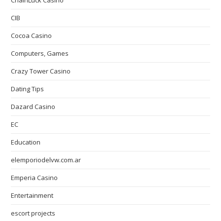
ChainLuck Casino
CIB
Cocoa Casino
Computers, Games
Crazy Tower Сasino
Dating Tips
Dazard Casino
EC
Education
elemporiodelvw.com.ar
Emperia Casino
Entertainment
escort projects