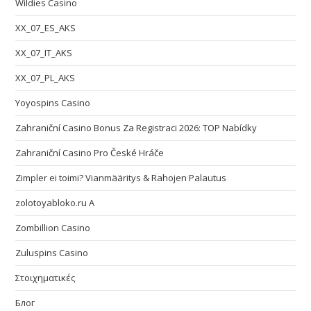
Wildies Casino
XX_07_ES_AKS
XX_07_IT_AKS
XX_07_PL_AKS
Yoyospins Casino
Zahraniční Casino Bonus Za Registraci 2026: TOP Nabídky
Zahraniční Casino Pro České Hráče
Zimpler ei toimi? Vianmääritys & Rahojen Palautus
zolotoyabloko.ru A
Zombillion Casino
Zuluspins Casino
Στοιχηματικές
Блог