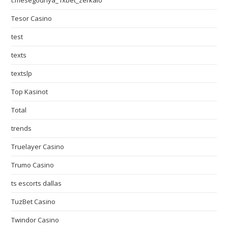
t.mesegodnya_1xbet_zerkalo
Tesor Casino
test
texts
textslp
Top Kasinot
Total
trends
Truelayer Casino
Trumo Casino
ts escorts dallas
TuzBet Casino
Twindor Casino