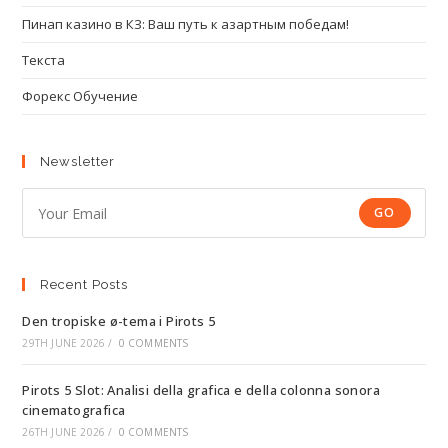
Пинап казино в КЗ: Ваш путь к азартным победам!
Текста
Форекс Обучение
Newsletter
GO
Recent Posts
Den tropiske ø-tema i Pirots 5
29TH JUNE 2026
/
0 COMMENTS
Pirots 5 Slot: Analisi della grafica e della colonna sonora
cinematografica
26TH JUNE 2026
/
0 COMMENTS