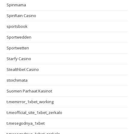
Spinmama
SpinRain Casino
sportsbook
Sportwedden
Sportwetten
Starfy Casino
Stealthbet Casino
stoichimata
Suomen Parhaat Kasinot
t.memirror_1xbet_working
t.meofficial_site_1xbet_zerkalo
t.mesegodnya_1xbet