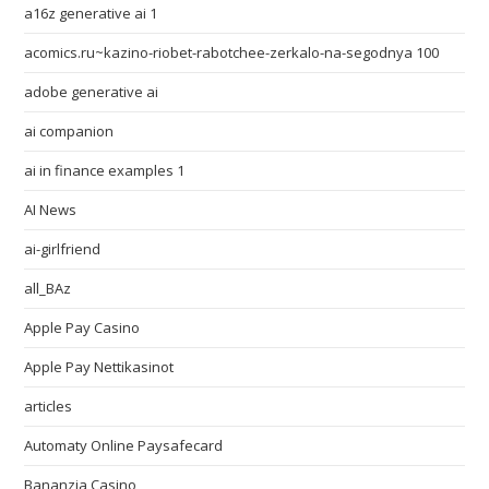
a16z generative ai 1
acomics.ru~kazino-riobet-rabotchee-zerkalo-na-segodnya 100
adobe generative ai
ai companion
ai in finance examples 1
AI News
ai-girlfriend
all_BAz
Apple Pay Casino
Apple Pay Nettikasinot
articles
Automaty Online Paysafecard
Bananzia Casino