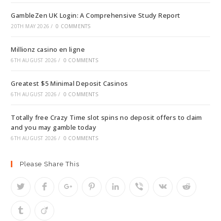
GambleZen UK Login: A Comprehensive Study Report
20TH MAY 2026
/
0 COMMENTS
Millionz casino en ligne
6TH AUGUST 2026
/
0 COMMENTS
Greatest $5 Minimal Deposit Casinos
6TH AUGUST 2026
/
0 COMMENTS
Totally free Crazy Time slot spins no deposit offers to claim
and you may gamble today
6TH AUGUST 2026
/
0 COMMENTS
Please Share This