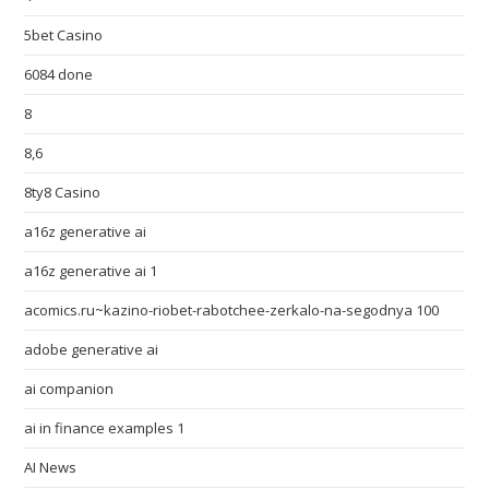
5bet Casino
6084 done
8
8,6
8ty8 Casino
a16z generative ai
a16z generative ai 1
acomics.ru~kazino-riobet-rabotchee-zerkalo-na-segodnya 100
adobe generative ai
ai companion
ai in finance examples 1
AI News