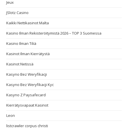
Jeux
JSlotz Casino
Kaikki Nettikasinot Malta
Kasino Ilman Rekisteröitymistä 2026 – TOP 3 Suomessa
Kasino Ilman Tiliä
Kasinot Ilman Kierrätystä
Kasinot Netissä
Kasyno Bez Weryfikacji
Kasyno Bez Weryfikacji Kyc
Kasyno Z Paysafecard
Kierrätysvapaat Kasinot
Leon
listcrawler corpus christi