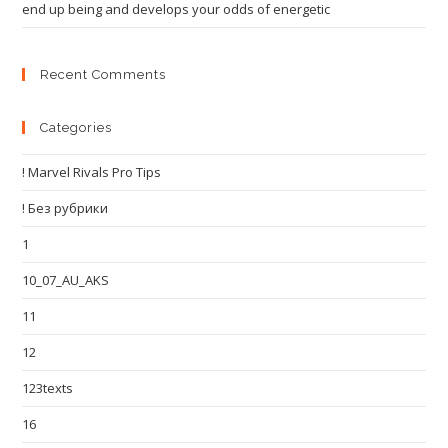
end up being and develops your odds of energetic
Recent Comments
Categories
! Marvel Rivals Pro Tips
! Без рубрики
1
10_07_AU_AKS
11
12
123texts
16