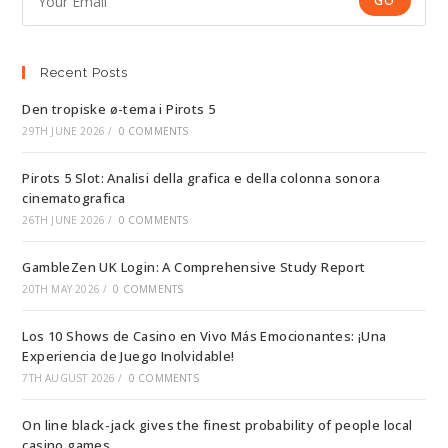
GO
Recent Posts
Den tropiske ø-tema i Pirots 5
29TH JUNE 2026
/
0 COMMENTS
Pirots 5 Slot: Analisi della grafica e della colonna sonora
cinematografica
26TH JUNE 2026
/
0 COMMENTS
GambleZen UK Login: A Comprehensive Study Report
20TH MAY 2026
/
0 COMMENTS
Los 10 Shows de Casino en Vivo Más Emocionantes: ¡Una
Experiencia de Juego Inolvidable!
7TH AUGUST 2026
/
0 COMMENTS
On line black-jack gives the finest probability of people local
casino games