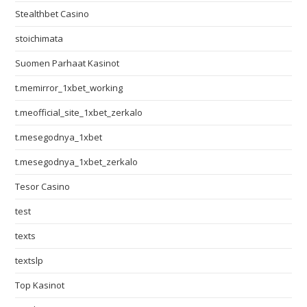
Stealthbet Casino
stoichimata
Suomen Parhaat Kasinot
t.memirror_1xbet_working
t.meofficial_site_1xbet_zerkalo
t.mesegodnya_1xbet
t.mesegodnya_1xbet_zerkalo
Tesor Casino
test
texts
textslp
Top Kasinot