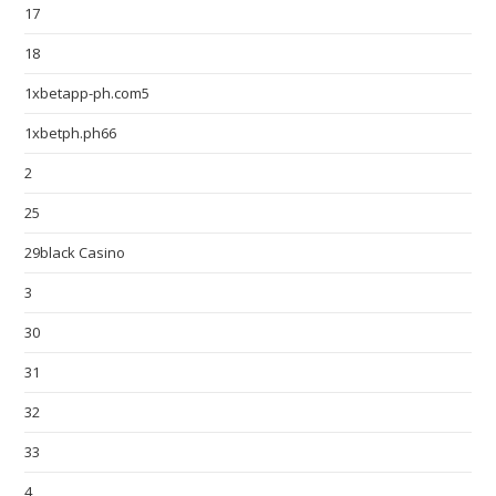
17
18
1xbetapp-ph.com5
1xbetph.ph66
2
25
29black Casino
3
30
31
32
33
4