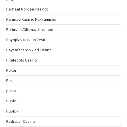
Parhaat Nordea Kasinot
Parimad Kasiino Pakkumised
Parimad Välismaa Kasiinod
Paynplay Kasiino Eesti
Paysafecard Vklad Casino
Piratepots Casino
Poker
Post
posts
Public
Publick
Redracer Casino