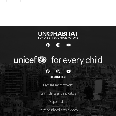
Resources:
Profiling methodology
Key findings and indicators
Mapped data
Neighbourhood profile video