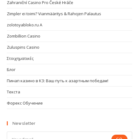
Zahraniční Casino Pro České Hráče
Zimpler ei toimi? Vianmääritys & Rahojen Palautus
zolotoyabloko.ru A
Zombillion Casino
Zuluspins Casino
Στοιχηματικές
Блог
Пинап казино в КЗ: Ваш путь к азартным победам!
Текста
Форекс Обучение
Newsletter