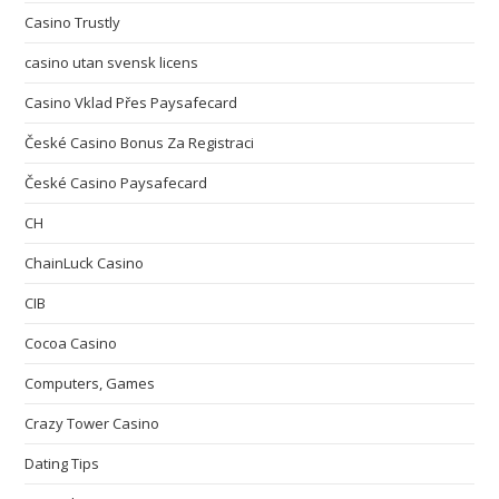
Casino Trustly
casino utan svensk licens
Casino Vklad Přes Paysafecard
České Casino Bonus Za Registraci
České Casino Paysafecard
CH
ChainLuck Casino
CIB
Cocoa Casino
Computers, Games
Crazy Tower Сasino
Dating Tips