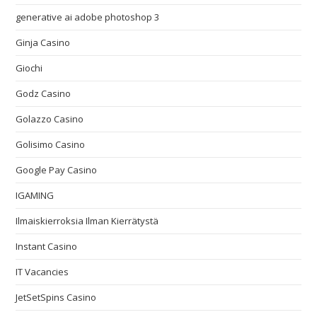
generative ai adobe photoshop 3
Ginja Casino
Giochi
Godz Casino
Golazzo Casino
Golisimo Casino
Google Pay Casino
IGAMING
Ilmaiskierroksia Ilman Kierrätystä
Instant Casino
IT Vacancies
JetSetSpins Casino