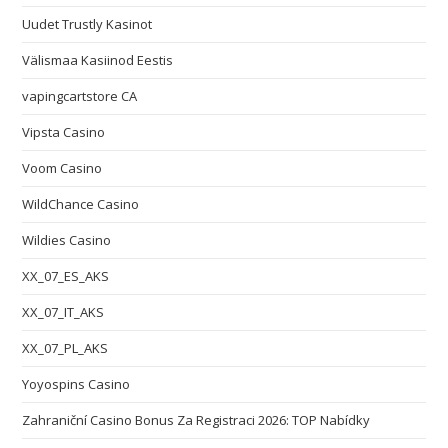
Uudet Trustly Kasinot
Välismaa Kasiinod Eestis
vapingcartstore CA
Vipsta Casino
Voom Casino
WildChance Casino
Wildies Casino
XX_07_ES_AKS
XX_07_IT_AKS
XX_07_PL_AKS
Yoyospins Casino
Zahraniční Casino Bonus Za Registraci 2026: TOP Nabídky