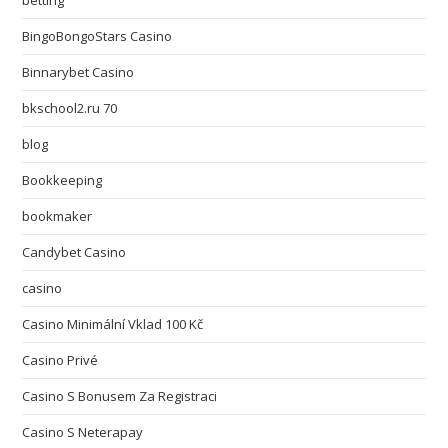
betting
BingoBongoStars Casino
Binnarybet Casino
bkschool2.ru 70
blog
Bookkeeping
bookmaker
Candybet Casino
casino
Casino Minimální Vklad 100 Kč
Casino Privé
Casino S Bonusem Za Registraci
Casino S Neterapay