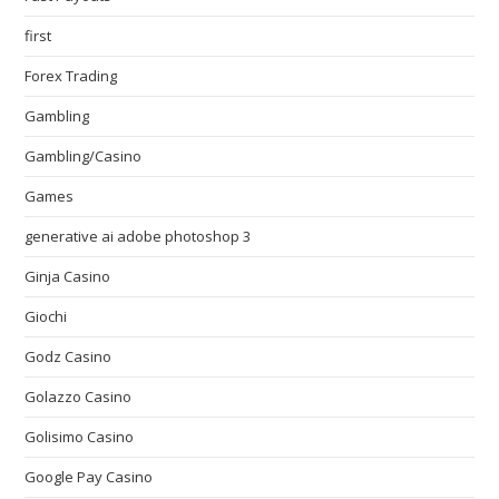
first
Forex Trading
Gambling
Gambling/Casino
Games
generative ai adobe photoshop 3
Ginja Casino
Giochi
Godz Casino
Golazzo Casino
Golisimo Casino
Google Pay Casino