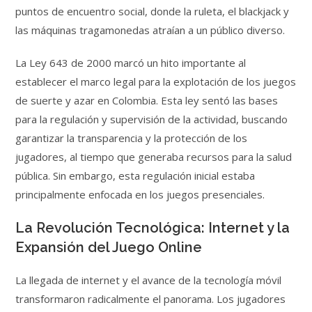
puntos de encuentro social, donde la ruleta, el blackjack y
las máquinas tragamonedas atraían a un público diverso.
La Ley 643 de 2000 marcó un hito importante al
establecer el marco legal para la explotación de los juegos
de suerte y azar en Colombia. Esta ley sentó las bases
para la regulación y supervisión de la actividad, buscando
garantizar la transparencia y la protección de los
jugadores, al tiempo que generaba recursos para la salud
pública. Sin embargo, esta regulación inicial estaba
principalmente enfocada en los juegos presenciales.
La Revolución Tecnológica: Internet y la
Expansión del Juego Online
La llegada de internet y el avance de la tecnología móvil
transformaron radicalmente el panorama. Los jugadores