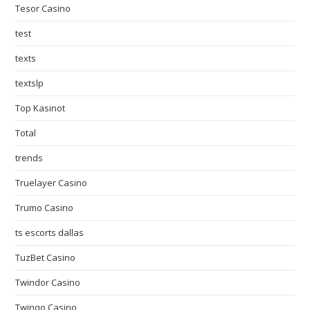
Tesor Casino
test
texts
textslp
Top Kasinot
Total
trends
Truelayer Casino
Trumo Casino
ts escorts dallas
TuzBet Casino
Twindor Casino
Twinqo Casino