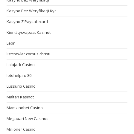
Kasyno Bez Weryfikacji
Kasyno Bez Weryfikacji Kyc
Kasyno Z Paysafecard
Kierrätysvapaat Kasinot
Leon
listcrawler corpus christi
LolaJack Casino
lotohelp.ru 80
Lussurio Casino
Maltan Kasinot
Mamzinobet Casino
Megapari New Casinos
Millioner Casino