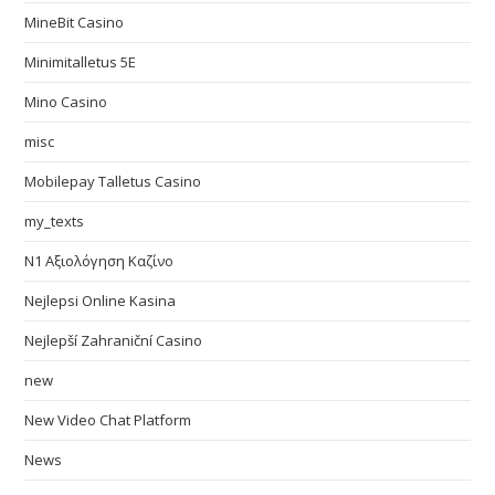
MineBit Casino
Minimitalletus 5E
Mino Casino
misc
Mobilepay Talletus Casino
my_texts
N1 Αξιολόγηση Καζίνο
Nejlepsi Online Kasina
Nejlepší Zahraniční Casino
new
New Video Chat Platform
News