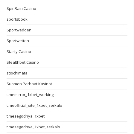
SpinRain Casino
sportsbook
Sportwedden
Sportwetten
Starfy Casino
Stealthbet Casino
stoichimata
Suomen Parhaat Kasinot
t.memirror_1xbet_working
t.meofficial_site_1xbet_zerkalo
t.mesegodnya_1xbet
t.mesegodnya_1xbet_zerkalo