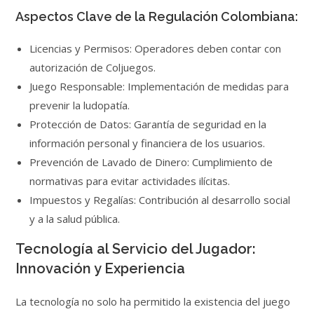
Aspectos Clave de la Regulación Colombiana:
Licencias y Permisos: Operadores deben contar con
autorización de Coljuegos.
Juego Responsable: Implementación de medidas para
prevenir la ludopatía.
Protección de Datos: Garantía de seguridad en la
información personal y financiera de los usuarios.
Prevención de Lavado de Dinero: Cumplimiento de
normativas para evitar actividades ilícitas.
Impuestos y Regalías: Contribución al desarrollo social
y a la salud pública.
Tecnología al Servicio del Jugador:
Innovación y Experiencia
La tecnología no solo ha permitido la existencia del juego