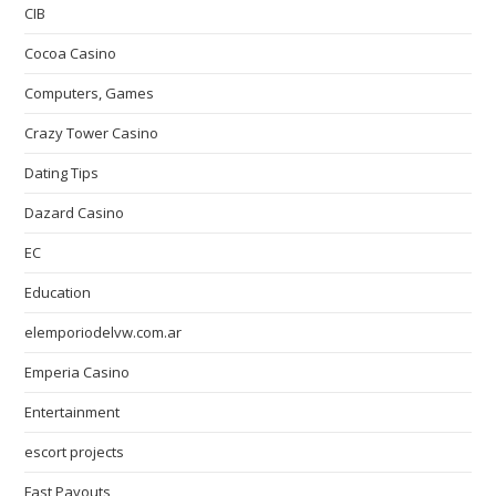
CIB
Cocoa Casino
Computers, Games
Crazy Tower Сasino
Dating Tips
Dazard Casino
EC
Education
elemporiodelvw.com.ar
Emperia Casino
Entertainment
escort projects
Fast Payouts