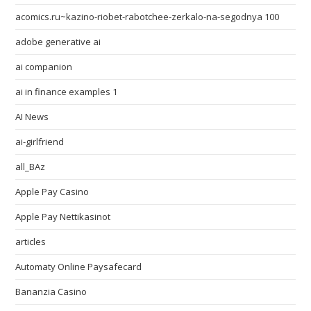
acomics.ru~kazino-riobet-rabotchee-zerkalo-na-segodnya 100
adobe generative ai
ai companion
ai in finance examples 1
AI News
ai-girlfriend
all_BAz
Apple Pay Casino
Apple Pay Nettikasinot
articles
Automaty Online Paysafecard
Bananzia Casino