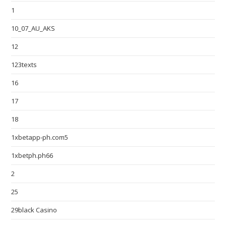
1
10_07_AU_AKS
12
123texts
16
17
18
1xbetapp-ph.com5
1xbetph.ph66
2
25
29black Casino