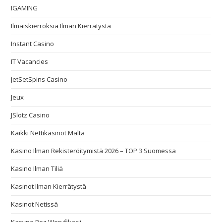
IGAMING
Ilmaiskierroksia Ilman Kierrätystä
Instant Casino
IT Vacancies
JetSetSpins Casino
Jeux
JSlotz Casino
Kaikki Nettikasinot Malta
Kasino Ilman Rekisteröitymistä 2026 – TOP 3 Suomessa
Kasino Ilman Tiliä
Kasinot Ilman Kierrätystä
Kasinot Netissä