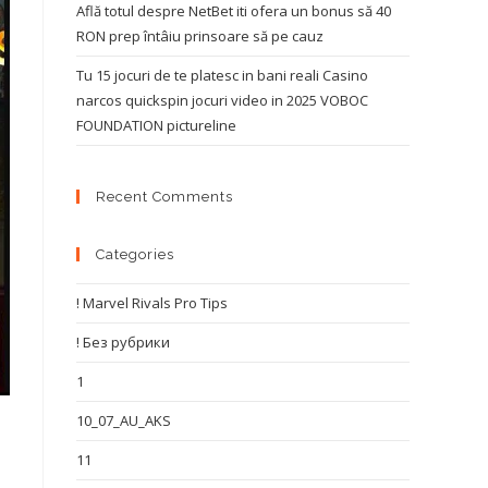
Află totul despre NetBet iti ofera un bonus să 40
RON prep întâiu prinsoare să pe cauz
Tu 15 jocuri de te platesc in bani reali Casino
narcos quickspin jocuri video in 2025 VOBOC
FOUNDATION pictureline
Recent Comments
Categories
! Marvel Rivals Pro Tips
! Без рубрики
1
10_07_AU_AKS
11