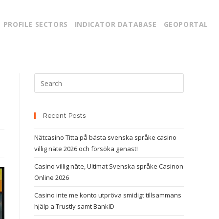
PROFILE SECTORS
INDICATOR DATABASE
GEOPORTAL
Recent Posts
Nätcasino Titta på bästa svenska språke casino
villig näte 2026 och försöka genast!
Casino villig näte, Ultimat Svenska språke Casinon
Online 2026
Casino inte me konto utpröva smidigt tillsammans
hjälp a Trustly samt BankID