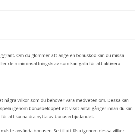
oner noggrant. Om du glömmer att ange en bonuskod kan du missa
ller de minimiinsättningskrav som kan gälla för att aktivera
et några villkor som du behöver vara medveten om. Dessa kan
e spela igenom bonusbeloppet ett visst antal gånger innan du kan
e för att kunna dra nytta av bonuserbjudandet.
u måste använda bonusen. Se till att läsa igenom dessa villkor