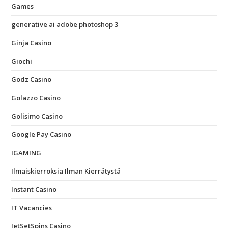
Games
generative ai adobe photoshop 3
Ginja Casino
Giochi
Godz Casino
Golazzo Casino
Golisimo Casino
Google Pay Casino
IGAMING
Ilmaiskierroksia Ilman Kierrätystä
Instant Casino
IT Vacancies
JetSetSpins Casino