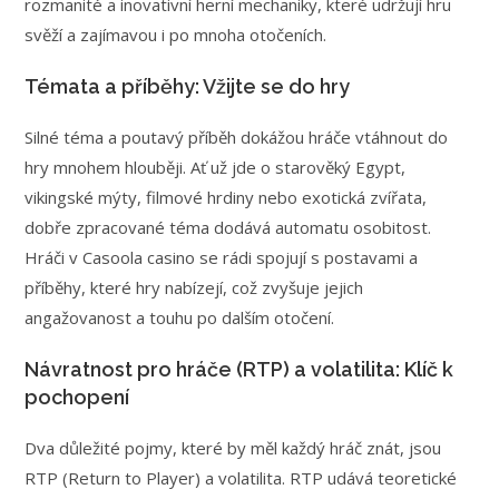
rozmanité a inovativní herní mechaniky, které udržují hru
svěží a zajímavou i po mnoha otočeních.
Témata a příběhy: Vžijte se do hry
Silné téma a poutavý příběh dokážou hráče vtáhnout do
hry mnohem hlouběji. Ať už jde o starověký Egypt,
vikingské mýty, filmové hrdiny nebo exotická zvířata,
dobře zpracované téma dodává automatu osobitost.
Hráči v Casoola casino se rádi spojují s postavami a
příběhy, které hry nabízejí, což zvyšuje jejich
angažovanost a touhu po dalším otočení.
Návratnost pro hráče (RTP) a volatilita: Klíč k
pochopení
Dva důležité pojmy, které by měl každý hráč znát, jsou
RTP (Return to Player) a volatilita. RTP udává teoretické