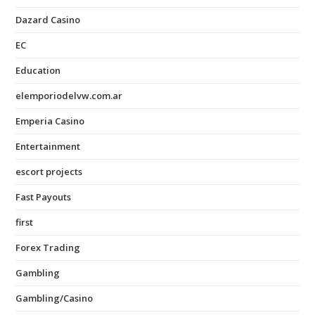
Dazard Casino
EC
Education
elemporiodelvw.com.ar
Emperia Casino
Entertainment
escort projects
Fast Payouts
first
Forex Trading
Gambling
Gambling/Casino