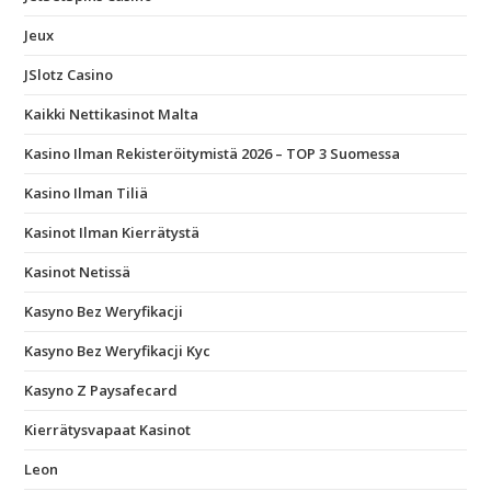
Jeux
JSlotz Casino
Kaikki Nettikasinot Malta
Kasino Ilman Rekisteröitymistä 2026 – TOP 3 Suomessa
Kasino Ilman Tiliä
Kasinot Ilman Kierrätystä
Kasinot Netissä
Kasyno Bez Weryfikacji
Kasyno Bez Weryfikacji Kyc
Kasyno Z Paysafecard
Kierrätysvapaat Kasinot
Leon