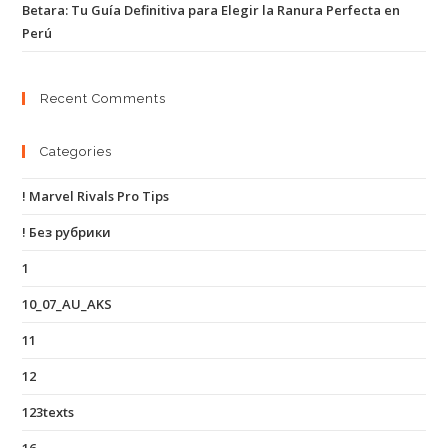
Betara: Tu Guía Definitiva para Elegir la Ranura Perfecta en
Perú
Recent Comments
Categories
! Marvel Rivals Pro Tips
! Без рубрики
1
10_07_AU_AKS
11
12
123texts