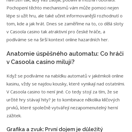
Pochopení těchto mechanismů vám může pomoci nejen
lépe si užít hru, ale také učinit informovanější rozhodnutí o
tom, kde a jak hrát. Dnes se zaměříme na to, co dělá sloty
v Casoola casino tak atraktivní pro české hráče, a
podíváme se na širší kontext online hazardních her.
Anatomie úspěšného automatu: Co hráči
v Casoola casino milují?
Když se podíváme na nabídku automatů v jakémkoli online
kasinu, vždy se najdou kousky, které vynikají nad ostatními.
V Casoola casino to není jiné. Co tedy stojí za tím, že se
určité hry stávají hity? Je to kombinace několika klíčových
prvků, které společně vytvářejí nezapomenutelný herní
zážitek.
Grafika a zvuk: První dojem je důležitý