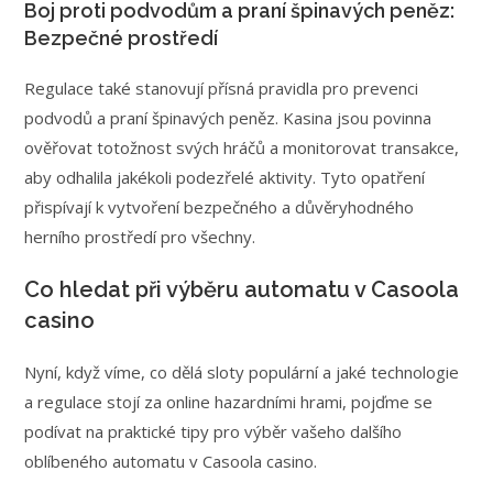
Boj proti podvodům a praní špinavých peněz:
Bezpečné prostředí
Regulace také stanovují přísná pravidla pro prevenci
podvodů a praní špinavých peněz. Kasina jsou povinna
ověřovat totožnost svých hráčů a monitorovat transakce,
aby odhalila jakékoli podezřelé aktivity. Tyto opatření
přispívají k vytvoření bezpečného a důvěryhodného
herního prostředí pro všechny.
Co hledat při výběru automatu v Casoola
casino
Nyní, když víme, co dělá sloty populární a jaké technologie
a regulace stojí za online hazardními hrami, pojďme se
podívat na praktické tipy pro výběr vašeho dalšího
oblíbeného automatu v Casoola casino.