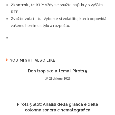
Zkontrolujte RTP:
Vždy se snažte najít hry s vyšším
RTP.
Zvažte volatilitu:
Vyberte si volatilitu, která odpovídá
vašemu hernímu stylu a rozpočtu.
YOU MIGHT ALSO LIKE
Den tropiske ø-tema i Pirots 5
29th June 2026
Pirots 5 Slot: Analisi della grafica e della
colonna sonora cinematografica