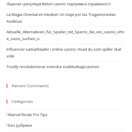
Ліцензії і регуляція Beton casino: підтримка справжності
La Magia Oriental en Inkabet: Un Viaje por las Tragamonedas
Asiáticas
Aktuelle_Alternativen_für_Spieler_mit_Sperre_die_ein_casino_ohn
e_oasis_suchen_u
Influencer-samarbejder i online casino: Hvad du som spiller skal
vide
Trustly revolutionerar svenska snabbuttagscasinon
Recent Comments
Categories
! Marvel Rivals Pro Tips
! Без рубрики