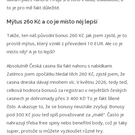
to je pro mě fakt důležité.
Mýtus 260 Kč a co je místo něj lepší
Takže, ten náš původní bonus 260 Kč. Jak jsem zjistil, je to
prostě mýtus, který vznikl z převedení 10 EUR. Ale co je
místo něj? A je to lepší?
Absolutně! Česká casina šla fakt nahoru s nabídkami.
Zatímco jsem zpočátku hledal těch 260 Kč, zjistil jsem, že
casina dneska dávají mnohem víc. V květnu 2026, tedy teď,
celková hodnota bonusů za registraci v největších českých
casinech je dohromady přes 3 400 Kč! To je fakt šílené
číslo. A ukazuje to, že se bonusy neustále zvyšují. Bonusy
pod 300 Kč jsou teď spíš považované za „malé“. Často je
nahrazují třeba free spiny nebo benefitní body, což je taky
super, protože si můžete vyzkoušet různé hry.