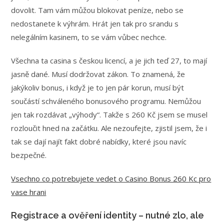
dovolit. Tam vám můžou blokovat peníze, nebo se
nedostanete k výhrám. Hrát jen tak pro srandu s
nelegálním kasinem, to se vám vůbec nechce.
Všechna ta casina s českou licencí, a je jich teď 27, to mají
jasně dané. Musí dodržovat zákon. To znamená, že
jakýkoliv bonus, i když je to jen pár korun, musí být
součástí schváleného bonusového programu. Nemůžou
jen tak rozdávat „výhody“. Takže s 260 Kč jsem se musel
rozloučit hned na začátku. Ale nezoufejte, zjistil jsem, že i
tak se dají najít fakt dobré nabídky, které jsou navíc
bezpečné.
Vsechno co potrebujete vedet o Casino Bonus 260 Kc pro
vase hrani
Registrace a ověření identity – nutné zlo, ale