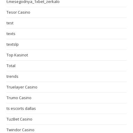
t.mesegodnya_1xbet_zerkalo
Tesor Casino
test
texts
textslp
Top Kasinot
Total
trends
Truelayer Casino
Trumo Casino
ts escorts dallas
TuzBet Casino
Twindor Casino