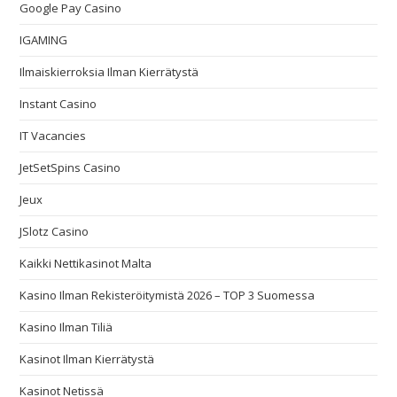
Google Pay Casino
IGAMING
Ilmaiskierroksia Ilman Kierrätystä
Instant Casino
IT Vacancies
JetSetSpins Casino
Jeux
JSlotz Casino
Kaikki Nettikasinot Malta
Kasino Ilman Rekisteröitymistä 2026 – TOP 3 Suomessa
Kasino Ilman Tiliä
Kasinot Ilman Kierrätystä
Kasinot Netissä