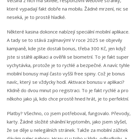
Většina z nich má skvělé, responzivní webové stránky,
které vypadají fakt dobře na mobilu. Žádné mrzení, nic se
neseká, je to prostě hladké.
Některé kasina dokonce nabízejí speciální mobilní aplikace.
A tady se to stává zajímavým! V roce 2025 se objevily
kampaně, kde jste dostali bonus, třeba 300 Kč, jen když
jste si stáhli aplikaci a ověřili se biometrií. To je fakt super
vychytávka, protože je to rychlé a bezpečné. A navíc tyhle
mobilní bonusy mají často vyšší free spiny. Což je bonus
navíc, který se vždycky hodí. Aktivace bonusu v aplikaci?
Klidně do dvou minut po registraci. To je fakt rychlé a pro
někoho jako já, kdo chce prostě hned hrát, je to perfektní.
Platby? Všechno, co jsem potřeboval, fungovalo. Převody,
karty. Žádné složité shánění kryptoměn, jako jsem slyšel,
že se děje u nelegálních stránek. Takže za mobilní zážitek
dávám palec nahoru. Hraju si u toho v klidu, odkudkoliv, a