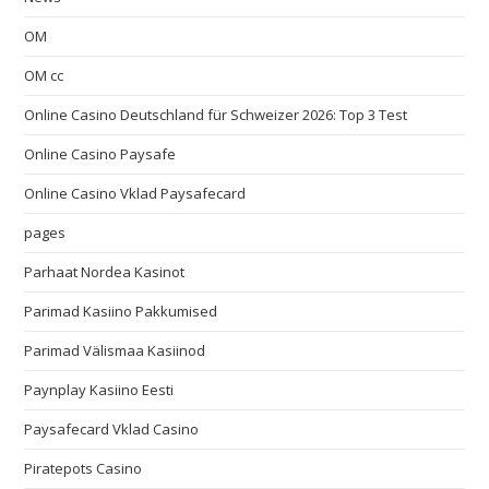
OM
OM cc
Online Casino Deutschland für Schweizer 2026: Top 3 Test
Online Casino Paysafe
Online Casino Vklad Paysafecard
pages
Parhaat Nordea Kasinot
Parimad Kasiino Pakkumised
Parimad Välismaa Kasiinod
Paynplay Kasiino Eesti
Paysafecard Vklad Casino
Piratepots Casino