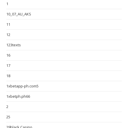
1
10_07_AU_AKS
11
12
123texts
16
17
18
1xbetapp-ph.com5
1xbetph.ph66
2
25
29black Casino