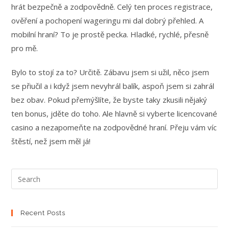
hrát bezpečně a zodpovědně. Celý ten proces registrace,
ověření a pochopení wageringu mi dal dobrý přehled. A
mobilní hraní? To je prostě pecka. Hladké, rychlé, přesně
pro mě.
Bylo to stojí za to? Určitě. Zábavu jsem si užil, něco jsem
se přiučil a i když jsem nevyhrál balík, aspoň jsem si zahrál
bez obav. Pokud přemýšlíte, že byste taky zkusili nějaký
ten bonus, jděte do toho. Ale hlavně si vyberte licencované
casino a nezapomeňte na zodpovědné hraní. Přeju vám víc
štěstí, než jsem měl já!
Recent Posts