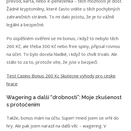
převod, karta, nebo e-peněženka – těch možností je dost.
Žádné kryptoměny, které často vidíte u těch pochybných
zahraničních stránek. To mi dalo jistotu, že je to vážně
legální a bezpečné.
Po úspěšném ověření se mi bonus, i když to nebylo těch
260 Kč, ale třeba 300 Kč nebo free spiny, připsal rovnou
na účet. To bylo docela hladké, i když to chvíli trvalo. Ale
stálo to za to, protože víte, že jste v bezpečí.
Test Casino Bonus 260 Kc Skutecne vyhody pro ceske
hrace
Wagering a další “drobnosti”: Moje zkušenost
s protočením
Takže, bonus mám na účtu. Super! Hned jsem se vrhl do
hry. Ale pak jsem narazil na další věc – wagering. V