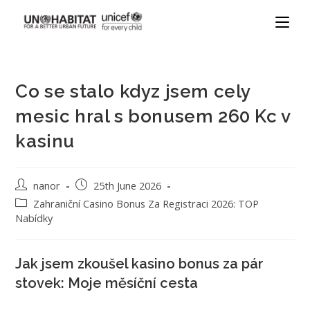
Co se stalo kdyz jsem cely
mesic hral s bonusem 260 Kc v
kasinu
nanor
25th June 2026
Zahraniční Casino Bonus Za Registraci 2026: TOP
Nabídky
Jak jsem zkoušel kasino bonus za pár
stovek: Moje měsíční cesta