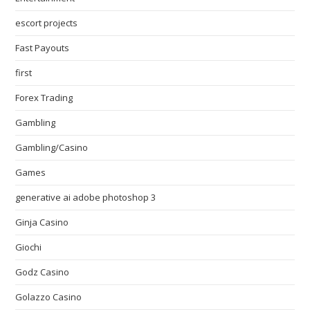
escort projects
Fast Payouts
first
Forex Trading
Gambling
Gambling/Casino
Games
generative ai adobe photoshop 3
Ginja Casino
Giochi
Godz Casino
Golazzo Casino