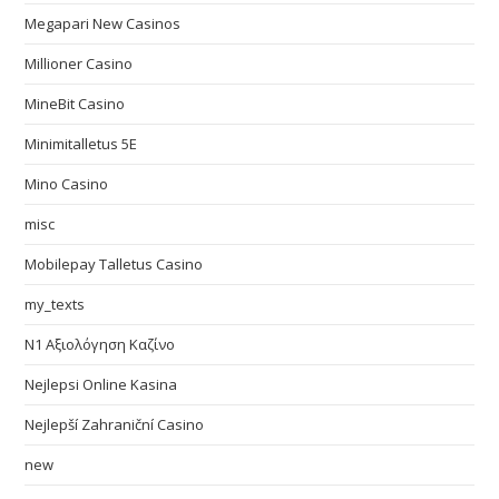
Megapari New Casinos
Millioner Casino
MineBit Casino
Minimitalletus 5E
Mino Casino
misc
Mobilepay Talletus Casino
my_texts
N1 Αξιολόγηση Καζίνο
Nejlepsi Online Kasina
Nejlepší Zahraniční Casino
new