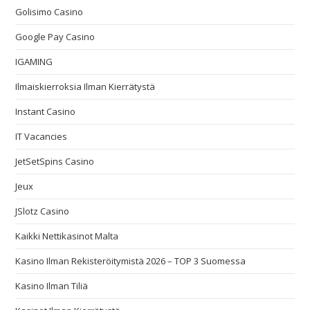
Golisimo Casino
Google Pay Casino
IGAMING
Ilmaiskierroksia Ilman Kierrätystä
Instant Casino
IT Vacancies
JetSetSpins Casino
Jeux
JSlotz Casino
Kaikki Nettikasinot Malta
Kasino Ilman Rekisteröitymistä 2026 – TOP 3 Suomessa
Kasino Ilman Tiliä