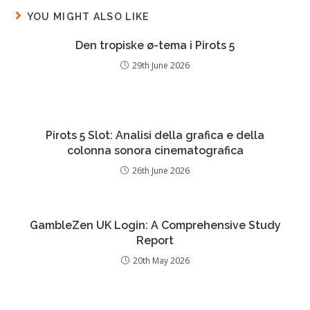
YOU MIGHT ALSO LIKE
Den tropiske ø-tema i Pirots 5
29th June 2026
Pirots 5 Slot: Analisi della grafica e della
colonna sonora cinematografica
26th June 2026
GambleZen UK Login: A Comprehensive Study
Report
20th May 2026