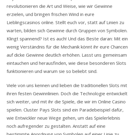
revolutionieren die Art und Weise, wie wir Gewinne
erzielen, und bringen frischen Wind in eure
Lieblingscasinos online. Stellt euch vor, statt auf Linien zu
warten, bilden sich Gewinne durch Gruppen von Symbolen.
Klingt spannend? Ist es auch! Und das Beste daran: Mit ein
wenig Verständnis für die Mechanik könnt ihr eure Chancen
auf dicke Gewinne deutlich erhöhen. Lasst uns gemeinsam
eintauchen und herausfinden, wie diese besonderen Slots
funktionieren und warum sie so beliebt sind.
Viele von uns kennen und lieben die traditionellen Slots mit
ihren festen Gewinnlinien. Doch die Technologie entwickelt
sich weiter, und mit ihr die Spiele, die wir im Online Casino
spielen. Cluster Pays Slots sind ein Paradebeispiel dafür,
wie Entwickler neue Wege gehen, um das Spielerlebnis
noch aufregender zu gestalten. Anstatt auf eine
bestimmte Anordnung von Symbolen auf einer Linie zu