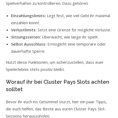
Spielverhalten zu kontrollieren. Dazu gehören:
Einzahlungslimits:
Legt fest, wie viel Geld ihr maximal
einzahlen könnt.
Verlustlimits:
Setzt eine Grenze für mögliche Verluste.
Sitzungszeiten:
Überwacht, wie lange ihr spielt.
Selbst Ausschluss:
Ermöglicht eine temporäre oder
dauerhafte Sperre.
Nutzt diese Funktionen, um sicherzustellen, dass euer
Spielerlebnis stets positiv bleibt.
Worauf ihr bei Cluster Pays Slots achten
solltet
Bevor ihr euch ins Getümmel stürzt, hier ein paar Tipps,
die euch helfen, das Beste aus euren Cluster Pays Slot-
Sessions herauszuholen: