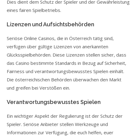
Dies dient dem Schutz der Spieler und der Gewährleistung
eines fairen Spielbetriebs.
Lizenzen und Aufsichtsbehörden
Seriöse Online Casinos, die in Österreich tätig sind,
verfügen über gültige Lizenzen von anerkannten
Glücksspielbehörden. Diese Lizenzen stellen sicher, dass
das Casino bestimmte Standards in Bezug auf Sicherheit,
Fairness und verantwortungsbewusstes Spielen einhält.
Die österreichischen Behörden überwachen den Markt
und greifen bei Verstößen ein.
Verantwortungsbewusstes Spielen
Ein wichtiger Aspekt der Regulierung ist der Schutz der
Spieler. Seriöse Anbieter stellen Werkzeuge und
Informationen zur Verfügung, die euch helfen, euer