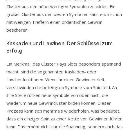
Cluster aus den höherwertigen Symbolen zu bilden. Ein
großer Cluster aus den besten Symbolen kann euch schon
mit wenigen Treffern einen ordentlichen Gewinn
bescheren.
Kaskaden und Lawinen: Der Schlüssel zum
Erfolg
Ein Merkmal, das Cluster Pays Slots besonders spannend
macht, sind die sogenannten Kaskaden- oder
Lawinenfunktionen. Wenn ihr einen Gewinn erzielt,
verschwinden die beteiligten Symbole vom Spielfeld. An
ihre Stelle rücken neue Symbole von oben nach, die
wiederum neue Gewinncluster bilden können. Dieser
Prozess kann sich mehrmals wiederholen, was bedeutet,
dass ein einziger Spin zu einer Kette von Gewinnen führen
kann. Das erhöht nicht nur die Spannung, sondern auch das