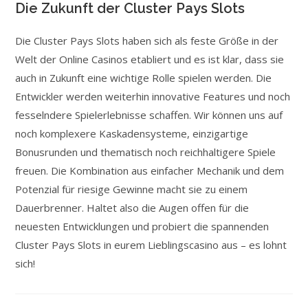
Die Zukunft der Cluster Pays Slots
Die Cluster Pays Slots haben sich als feste Größe in der
Welt der Online Casinos etabliert und es ist klar, dass sie
auch in Zukunft eine wichtige Rolle spielen werden. Die
Entwickler werden weiterhin innovative Features und noch
fesselndere Spielerlebnisse schaffen. Wir können uns auf
noch komplexere Kaskadensysteme, einzigartige
Bonusrunden und thematisch noch reichhaltigere Spiele
freuen. Die Kombination aus einfacher Mechanik und dem
Potenzial für riesige Gewinne macht sie zu einem
Dauerbrenner. Haltet also die Augen offen für die
neuesten Entwicklungen und probiert die spannenden
Cluster Pays Slots in eurem Lieblingscasino aus – es lohnt
sich!