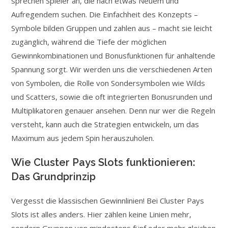
sprechen Spieler an, die nach etwas Neuem und
Aufregendem suchen. Die Einfachheit des Konzepts –
Symbole bilden Gruppen und zahlen aus – macht sie leicht
zugänglich, während die Tiefe der möglichen
Gewinnkombinationen und Bonusfunktionen für anhaltende
Spannung sorgt. Wir werden uns die verschiedenen Arten
von Symbolen, die Rolle von Sondersymbolen wie Wilds
und Scatters, sowie die oft integrierten Bonusrunden und
Multiplikatoren genauer ansehen. Denn nur wer die Regeln
versteht, kann auch die Strategien entwickeln, um das
Maximum aus jedem Spin herauszuholen.
Wie Cluster Pays Slots funktionieren:
Das Grundprinzip
Vergesst die klassischen Gewinnlinien! Bei Cluster Pays
Slots ist alles anders. Hier zählen keine Linien mehr,