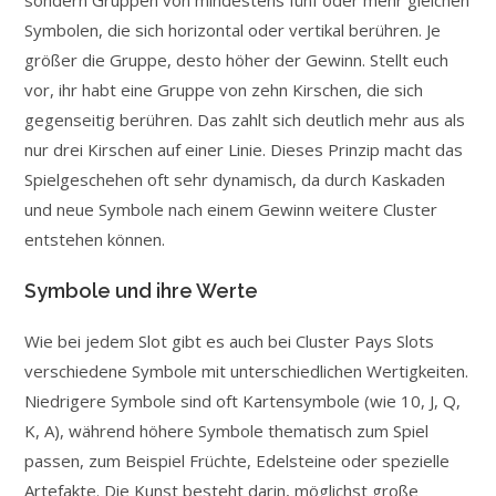
sondern Gruppen von mindestens fünf oder mehr gleichen
Symbolen, die sich horizontal oder vertikal berühren. Je
größer die Gruppe, desto höher der Gewinn. Stellt euch
vor, ihr habt eine Gruppe von zehn Kirschen, die sich
gegenseitig berühren. Das zahlt sich deutlich mehr aus als
nur drei Kirschen auf einer Linie. Dieses Prinzip macht das
Spielgeschehen oft sehr dynamisch, da durch Kaskaden
und neue Symbole nach einem Gewinn weitere Cluster
entstehen können.
Symbole und ihre Werte
Wie bei jedem Slot gibt es auch bei Cluster Pays Slots
verschiedene Symbole mit unterschiedlichen Wertigkeiten.
Niedrigere Symbole sind oft Kartensymbole (wie 10, J, Q,
K, A), während höhere Symbole thematisch zum Spiel
passen, zum Beispiel Früchte, Edelsteine oder spezielle
Artefakte. Die Kunst besteht darin, möglichst große