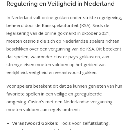
Regulering en Veiligheid in Nederland
In Nederland valt online gokken onder strikte regelgeving,
beheerd door de Kansspelautoriteit (KSA). Sinds de
legalisering van de online gokmarkt in oktober 2021,
moeten casino’s die zich op Nederlandse spelers richten
beschikken over een vergunning van de KSA. Dit betekent
dat spellen, waaronder cluster pays gokkasten, aan
strenge eisen moeten voldoen op het gebied van
eerlijkheid, veiligheid en verantwoord gokken.
Voor spelers betekent dit dat ze kunnen genieten van hun
favoriete spellen in een veilige en gereguleerde
omgeving. Casino’s met een Nederlandse vergunning
moeten voldoen aan regels omtrent:
Verantwoord Gokken:
Tools voor zelfuitsluiting,