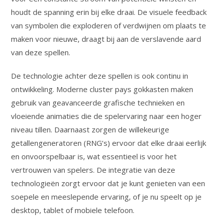
houdt de spanning erin bij elke draai. De visuele feedback
van symbolen die exploderen of verdwijnen om plaats te
maken voor nieuwe, draagt bij aan de verslavende aard
van deze spellen.
De technologie achter deze spellen is ook continu in
ontwikkeling. Moderne cluster pays gokkasten maken
gebruik van geavanceerde grafische technieken en
vloeiende animaties die de spelervaring naar een hoger
niveau tillen. Daarnaast zorgen de willekeurige
getallengeneratoren (RNG’s) ervoor dat elke draai eerlijk
en onvoorspelbaar is, wat essentieel is voor het
vertrouwen van spelers. De integratie van deze
technologieën zorgt ervoor dat je kunt genieten van een
soepele en meeslepende ervaring, of je nu speelt op je
desktop, tablet of mobiele telefoon.