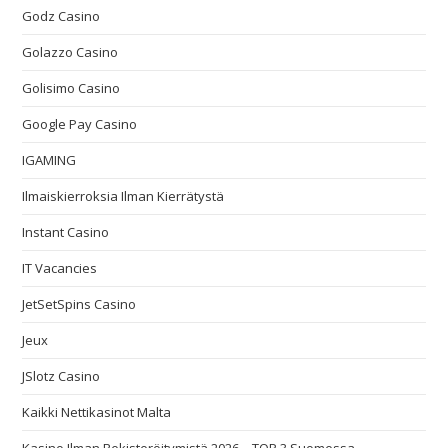
Godz Casino
Golazzo Casino
Golisimo Casino
Google Pay Casino
IGAMING
Ilmaiskierroksia Ilman Kierrätystä
Instant Casino
IT Vacancies
JetSetSpins Casino
Jeux
JSlotz Casino
Kaikki Nettikasinot Malta