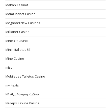
Maltan Kasinot
Mamzinobet Casino
Megapari New Casinos
Millioner Casino
MineBit Casino
Minimitalletus 5E
Mino Casino
misc
Mobilepay Talletus Casino
my_texts
N1 Αξιολόγηση Καζίνο
Nejlepsi Online Kasina