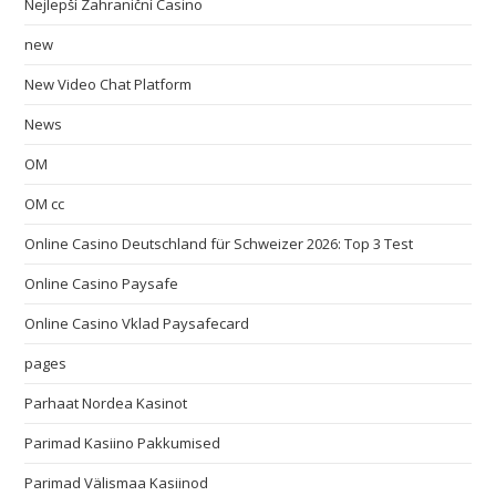
Nejlepší Zahraniční Casino
new
New Video Chat Platform
News
OM
OM cc
Online Casino Deutschland für Schweizer 2026: Top 3 Test
Online Casino Paysafe
Online Casino Vklad Paysafecard
pages
Parhaat Nordea Kasinot
Parimad Kasiino Pakkumised
Parimad Välismaa Kasiinod