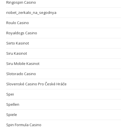
Ringospin Casino
riobet_zerkalo_na_segodnya
Roulo Casino
Royaldogs Casino
Siirto Kasinot
Siru Kasinot
Siru Mobile Kasinot
Slotorado Casino
Slovenské Casino Pro České Hráče
Spei
Spellen
Spiele
Spin Formula Casino