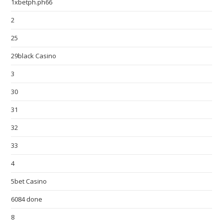
1xbetph.ph66
2
25
29black Casino
3
30
31
32
33
4
5bet Casino
6084 done
8