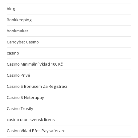
blog
Bookkeeping
bookmaker
Candybet Casino
casino
Casino Minimální Vklad 100 Kč
Casino Privé
Casino S Bonusem Za Registraci
Casino S Neterapay
Casino Trustly
casino utan svensk licens
Casino Vklad Přes Paysafecard