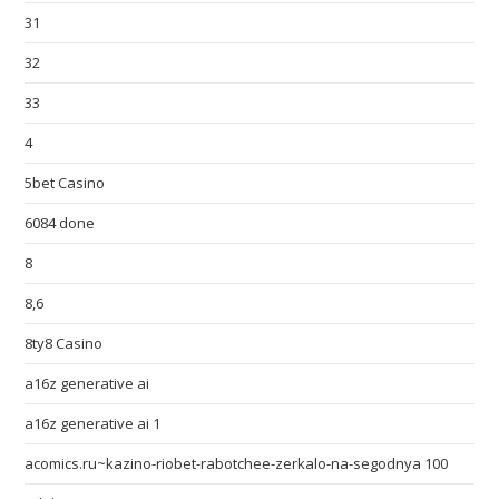
31
32
33
4
5bet Casino
6084 done
8
8,6
8ty8 Casino
a16z generative ai
a16z generative ai 1
acomics.ru~kazino-riobet-rabotchee-zerkalo-na-segodnya 100