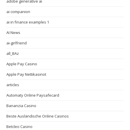
adobe generative ai
ai companion
ai in finance examples 1
AI News
ai-girlfriend
all_BAz
Apple Pay Casino
Apple Pay Nettikasinot
articles
Automaty Online Paysafecard
Bananzia Casino
Beste Ausländische Online Casinos
Betcleo Casino