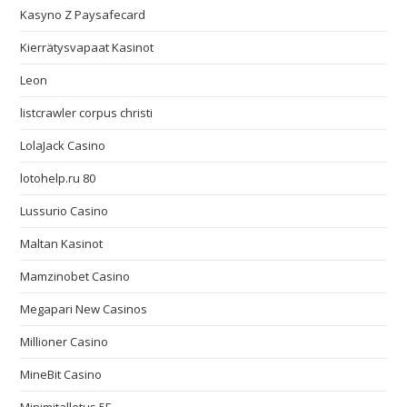
Kasyno Z Paysafecard
Kierrätysvapaat Kasinot
Leon
listcrawler corpus christi
LolaJack Casino
lotohelp.ru 80
Lussurio Casino
Maltan Kasinot
Mamzinobet Casino
Megapari New Casinos
Millioner Casino
MineBit Casino