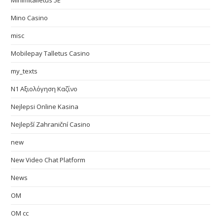
Minimitalletus 5E
Mino Casino
misc
Mobilepay Talletus Casino
my_texts
N1 Αξιολόγηση Καζίνο
Nejlepsi Online Kasina
Nejlepší Zahraniční Casino
new
New Video Chat Platform
News
OM
OM cc