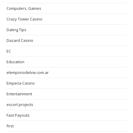
Computers, Games
Crazy Tower Сasino
Dating Tips
Dazard Casino
EC
Education
elemporiodelvw.com.ar
Emperia Casino
Entertainment
escort projects
Fast Payouts
first