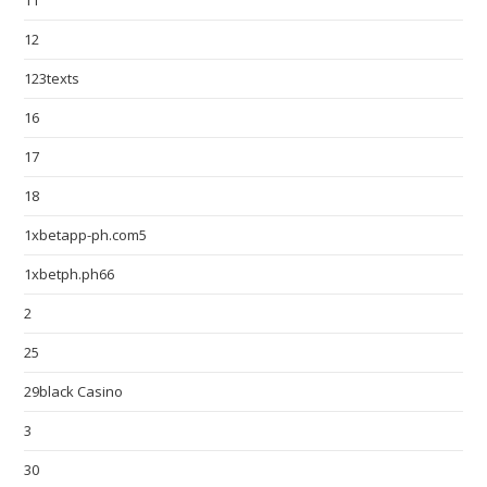
11
12
123texts
16
17
18
1xbetapp-ph.com5
1xbetph.ph66
2
25
29black Casino
3
30