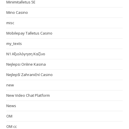
Minimitalletus 5E
Mino Casino
misc
Mobilepay Talletus Casino
my_texts
N1 Αξιολόγηση Καζίνο
Nejlepsi Online Kasina
Nejlepší Zahraniční Casino
new
New Video Chat Platform
News
OM
OM cc