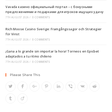
Vavada казино официальный портал – с бонусными
предложениями и подарками для игроков ищущих удачу
7TH AUGUST 2026
/
0 COMMENTS
Rich Moose Casino Sverige: Framgångssagor och Strategier
för Vinst
7TH AUGUST 2026
/
0 COMMENTS
¡Gana a lo grande sin importar la hora! Torneos en Epicbet
adaptados a tu ritmo chileno
7TH AUGUST 2026
/
0 COMMENTS
Please Share This