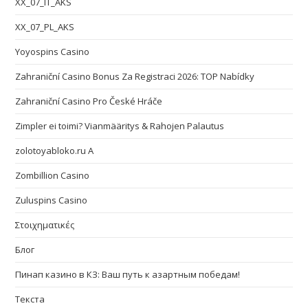
XX_07_IT_AKS
XX_07_PL_AKS
Yoyospins Casino
Zahraniční Casino Bonus Za Registraci 2026: TOP Nabídky
Zahraniční Casino Pro České Hráče
Zimpler ei toimi? Vianmääritys & Rahojen Palautus
zolotoyabloko.ru A
Zombillion Casino
Zuluspins Casino
Στοιχηματικές
Блог
Пинап казино в КЗ: Ваш путь к азартным победам!
Текста