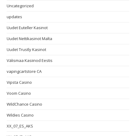
Uncategorized
updates
Uudet Euteller Kasinot
Uudet Nettikasinot Malta
Uudet Trustly Kasinot
Välismaa Kasiinod Eestis
vapingcartstore CA
Vipsta Casino
Voom Casino
WildChance Casino
Wildies Casino
XX_07_ES_AKS