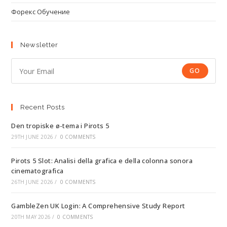
Форекс Обучение
Newsletter
GO
Recent Posts
Den tropiske ø-tema i Pirots 5
29TH JUNE 2026
/
0 COMMENTS
Pirots 5 Slot: Analisi della grafica e della colonna sonora
cinematografica
26TH JUNE 2026
/
0 COMMENTS
GambleZen UK Login: A Comprehensive Study Report
20TH MAY 2026
/
0 COMMENTS