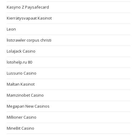
Kasyno Z Paysafecard
Kierrätysvapaat Kasinot
Leon
listcrawler corpus christi
LolaJack Casino
lotohelp.ru 80
Lussurio Casino
Maltan Kasinot
Mamzinobet Casino
Megapari New Casinos
Millioner Casino
MineBit Casino