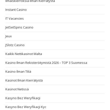
Ilmaiskierroksia Ilman Kierrätystä
Instant Casino
IT Vacancies
JetSetSpins Casino
Jeux
JSlotz Casino
Kaikki Nettikasinot Malta
Kasino Ilman Rekisteröitymistä 2026 – TOP 3 Suomessa
Kasino Ilman Tiliä
Kasinot Ilman Kierrätystä
Kasinot Netissä
Kasyno Bez Weryfikacji
Kasyno Bez Weryfikacji Kyc