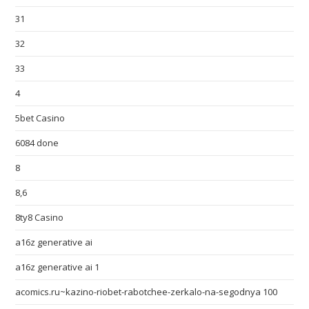
31
32
33
4
5bet Casino
6084 done
8
8,6
8ty8 Casino
a16z generative ai
a16z generative ai 1
acomics.ru~kazino-riobet-rabotchee-zerkalo-na-segodnya 100