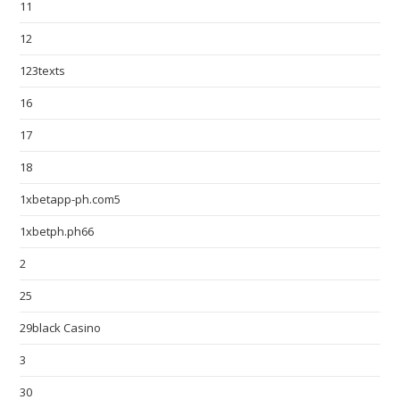
11
12
123texts
16
17
18
1xbetapp-ph.com5
1xbetph.ph66
2
25
29black Casino
3
30