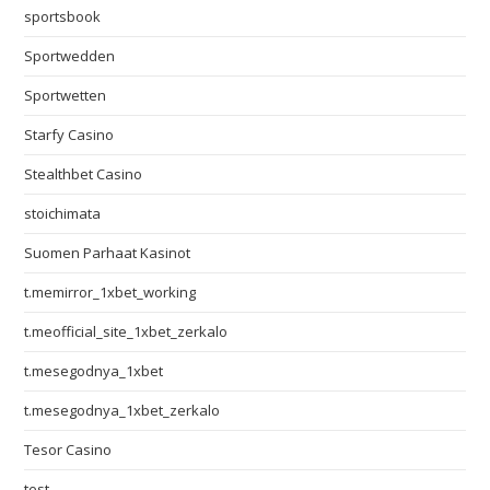
sportsbook
Sportwedden
Sportwetten
Starfy Casino
Stealthbet Casino
stoichimata
Suomen Parhaat Kasinot
t.memirror_1xbet_working
t.meofficial_site_1xbet_zerkalo
t.mesegodnya_1xbet
t.mesegodnya_1xbet_zerkalo
Tesor Casino
test