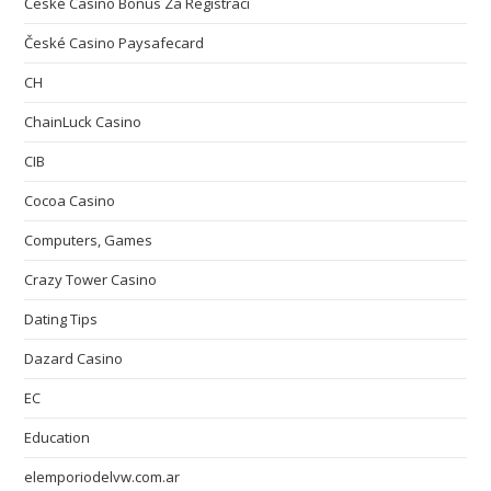
České Casino Bonus Za Registraci
České Casino Paysafecard
CH
ChainLuck Casino
CIB
Cocoa Casino
Computers, Games
Crazy Tower Сasino
Dating Tips
Dazard Casino
EC
Education
elemporiodelvw.com.ar