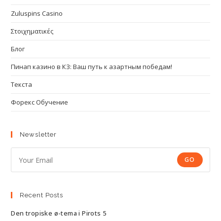
Zuluspins Casino
Στοιχηματικές
Блог
Пинап казино в КЗ: Ваш путь к азартным победам!
Текста
Форекс Обучение
Newsletter
GO
Recent Posts
Den tropiske ø-tema i Pirots 5