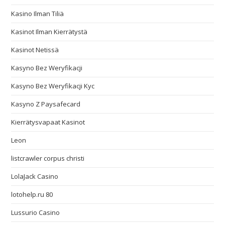
Kasino Ilman Tiliä
Kasinot Ilman Kierrätystä
Kasinot Netissä
Kasyno Bez Weryfikacji
Kasyno Bez Weryfikacji Kyc
Kasyno Z Paysafecard
Kierrätysvapaat Kasinot
Leon
listcrawler corpus christi
LolaJack Casino
lotohelp.ru 80
Lussurio Casino