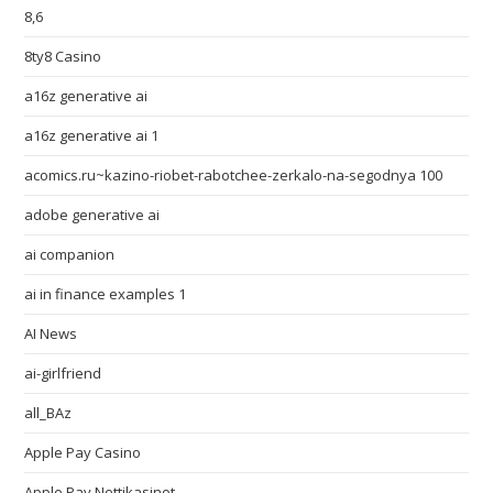
8,6
8ty8 Casino
a16z generative ai
a16z generative ai 1
acomics.ru~kazino-riobet-rabotchee-zerkalo-na-segodnya 100
adobe generative ai
ai companion
ai in finance examples 1
AI News
ai-girlfriend
all_BAz
Apple Pay Casino
Apple Pay Nettikasinot