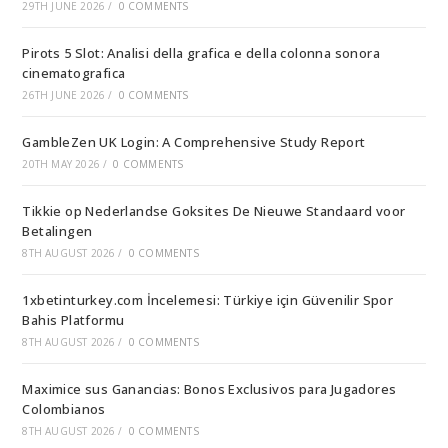
29TH JUNE 2026
/
0 COMMENTS
Pirots 5 Slot: Analisi della grafica e della colonna sonora
cinematografica
26TH JUNE 2026
/
0 COMMENTS
GambleZen UK Login: A Comprehensive Study Report
20TH MAY 2026
/
0 COMMENTS
Tikkie op Nederlandse Goksites De Nieuwe Standaard voor
Betalingen
8TH AUGUST 2026
/
0 COMMENTS
1xbetinturkey.com İncelemesi: Türkiye için Güvenilir Spor
Bahis Platformu
8TH AUGUST 2026
/
0 COMMENTS
Maximice sus Ganancias: Bonos Exclusivos para Jugadores
Colombianos
8TH AUGUST 2026
/
0 COMMENTS