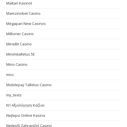
Maltan Kasinot
Mamzinobet Casino
Megapari New Casinos
Millioner Casino
MineBit Casino
Minimitalletus 5E
Mino Casino
misc
Mobilepay Talletus Casino
my_texts
N1 Αξιολόγηση Καζίνο
Nejlepsi Online Kasina
Nejlepší Zahraniční Casino