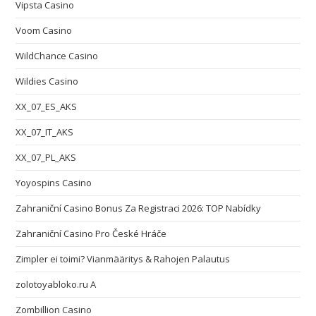
Vipsta Casino
Voom Casino
WildChance Casino
Wildies Casino
XX_07_ES_AKS
XX_07_IT_AKS
XX_07_PL_AKS
Yoyospins Casino
Zahraniční Casino Bonus Za Registraci 2026: TOP Nabídky
Zahraniční Casino Pro České Hráče
Zimpler ei toimi? Vianmääritys & Rahojen Palautus
zolotoyabloko.ru A
Zombillion Casino