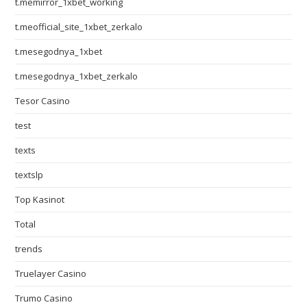
t.memirror_1xbet_working
t.meofficial_site_1xbet_zerkalo
t.mesegodnya_1xbet
t.mesegodnya_1xbet_zerkalo
Tesor Casino
test
texts
textslp
Top Kasinot
Total
trends
Truelayer Casino
Trumo Casino