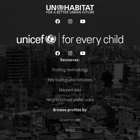
Resources:
Profiling methodology
Key findings and indicators
Mapped data
Neighbourhood profile video
Browse profiles by:
Governorate
Sector