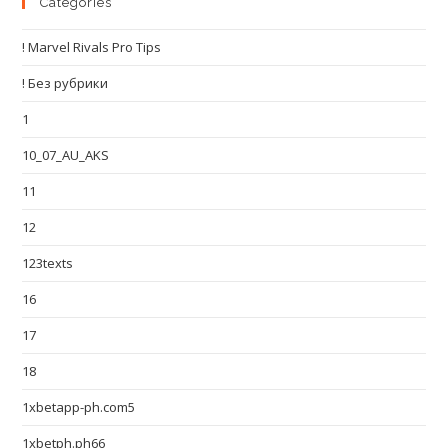
Categories
! Marvel Rivals Pro Tips
! Без рубрики
1
10_07_AU_AKS
11
12
123texts
16
17
18
1xbetapp-ph.com5
1xbetph.ph66