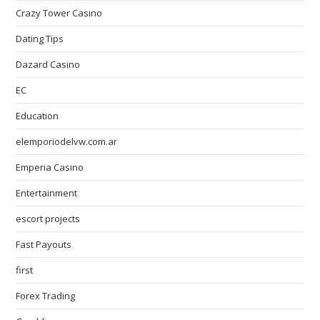
Crazy Tower Сasino
Dating Tips
Dazard Casino
EC
Education
elemporiodelvw.com.ar
Emperia Casino
Entertainment
escort projects
Fast Payouts
first
Forex Trading