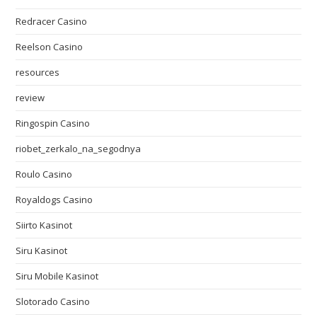
Redracer Casino
Reelson Casino
resources
review
Ringospin Casino
riobet_zerkalo_na_segodnya
Roulo Casino
Royaldogs Casino
Siirto Kasinot
Siru Kasinot
Siru Mobile Kasinot
Slotorado Casino