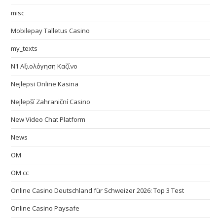
misc
Mobilepay Talletus Casino
my_texts
N1 Αξιολόγηση Καζίνο
Nejlepsi Online Kasina
Nejlepší Zahraniční Casino
New Video Chat Platform
News
OM
OM cc
Online Casino Deutschland für Schweizer 2026: Top 3 Test
Online Casino Paysafe