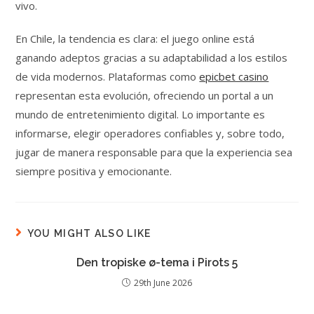
vivo.
En Chile, la tendencia es clara: el juego online está
ganando adeptos gracias a su adaptabilidad a los estilos
de vida modernos. Plataformas como
epicbet casino
representan esta evolución, ofreciendo un portal a un
mundo de entretenimiento digital. Lo importante es
informarse, elegir operadores confiables y, sobre todo,
jugar de manera responsable para que la experiencia sea
siempre positiva y emocionante.
YOU MIGHT ALSO LIKE
Den tropiske ø-tema i Pirots 5
29th June 2026