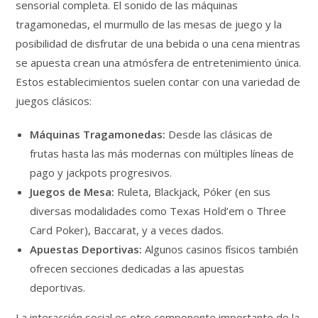
sensorial completa. El sonido de las máquinas
tragamonedas, el murmullo de las mesas de juego y la
posibilidad de disfrutar de una bebida o una cena mientras
se apuesta crean una atmósfera de entretenimiento única.
Estos establecimientos suelen contar con una variedad de
juegos clásicos:
Máquinas Tragamonedas:
Desde las clásicas de
frutas hasta las más modernas con múltiples líneas de
pago y jackpots progresivos.
Juegos de Mesa:
Ruleta, Blackjack, Póker (en sus
diversas modalidades como Texas Hold’em o Three
Card Poker), Baccarat, y a veces dados.
Apuestas Deportivas:
Algunos casinos físicos también
ofrecen secciones dedicadas a las apuestas
deportivas.
La interacción social es otro componente importante de la