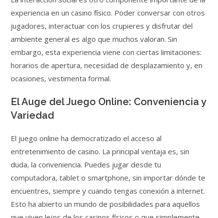
experiencia en un casino físico. Poder conversar con otros
jugadores, interactuar con los crupieres y disfrutar del
ambiente general es algo que muchos valoran. Sin
embargo, esta experiencia viene con ciertas limitaciones:
horarios de apertura, necesidad de desplazamiento y, en
ocasiones, vestimenta formal.
El Auge del Juego Online: Conveniencia y
Variedad
El juego online ha democratizado el acceso al
entretenimiento de casino. La principal ventaja es, sin
duda, la conveniencia. Puedes jugar desde tu
computadora, tablet o smartphone, sin importar dónde te
encuentres, siempre y cuando tengas conexión a internet.
Esto ha abierto un mundo de posibilidades para aquellos
que viven lejos de los casinos físicos o que simplemente