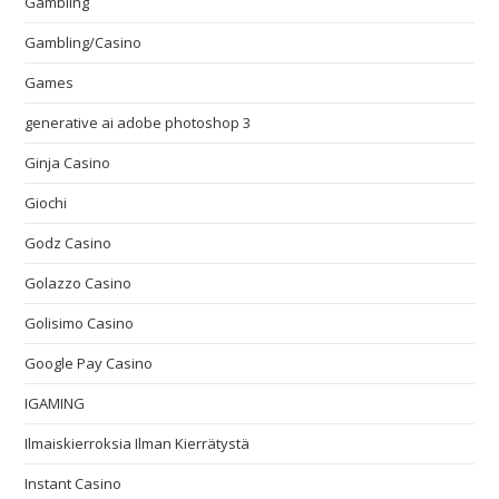
Gambling
Gambling/Casino
Games
generative ai adobe photoshop 3
Ginja Casino
Giochi
Godz Casino
Golazzo Casino
Golisimo Casino
Google Pay Casino
IGAMING
Ilmaiskierroksia Ilman Kierrätystä
Instant Casino