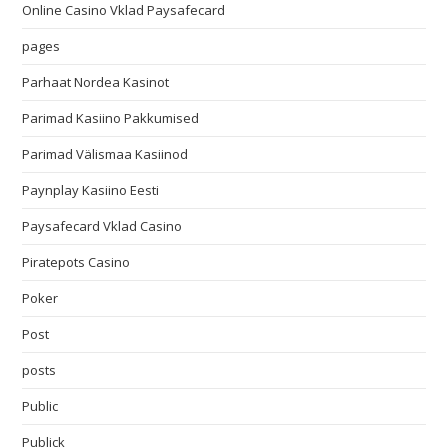
Online Casino Vklad Paysafecard
pages
Parhaat Nordea Kasinot
Parimad Kasiino Pakkumised
Parimad Välismaa Kasiinod
Paynplay Kasiino Eesti
Paysafecard Vklad Casino
Piratepots Casino
Poker
Post
posts
Public
Publick