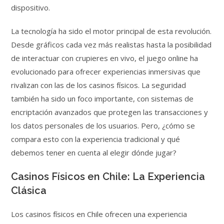
dispositivo.
La tecnología ha sido el motor principal de esta revolución.
Desde gráficos cada vez más realistas hasta la posibilidad
de interactuar con crupieres en vivo, el juego online ha
evolucionado para ofrecer experiencias inmersivas que
rivalizan con las de los casinos físicos. La seguridad
también ha sido un foco importante, con sistemas de
encriptación avanzados que protegen las transacciones y
los datos personales de los usuarios. Pero, ¿cómo se
compara esto con la experiencia tradicional y qué
debemos tener en cuenta al elegir dónde jugar?
Casinos Físicos en Chile: La Experiencia
Clásica
Los casinos físicos en Chile ofrecen una experiencia