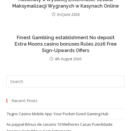
Maksymalizacji Wygranych w Kasynach Online
3rd June 2026
Finest Gambling establishment No deposit
Extra Moons casino bonuses Rules 2026 Free
Sign-Upwards Offers
4th August 2026
Recent Posts
7signs Casino Mobile App: Your Pocket-Sized Gaming Hub
As paypal Bônus de cassino 10 Melhores Casas Puerilidade