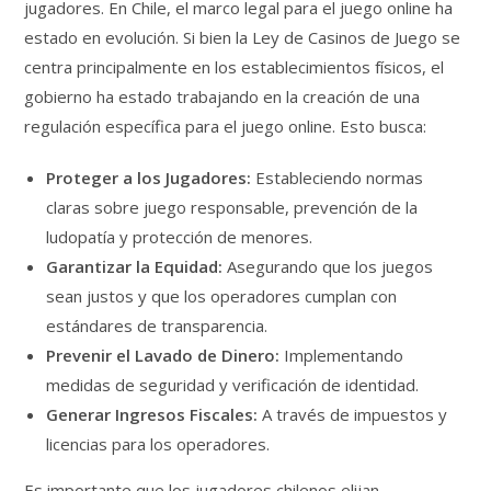
jugadores. En Chile, el marco legal para el juego online ha
estado en evolución. Si bien la Ley de Casinos de Juego se
centra principalmente en los establecimientos físicos, el
gobierno ha estado trabajando en la creación de una
regulación específica para el juego online. Esto busca:
Proteger a los Jugadores:
Estableciendo normas
claras sobre juego responsable, prevención de la
ludopatía y protección de menores.
Garantizar la Equidad:
Asegurando que los juegos
sean justos y que los operadores cumplan con
estándares de transparencia.
Prevenir el Lavado de Dinero:
Implementando
medidas de seguridad y verificación de identidad.
Generar Ingresos Fiscales:
A través de impuestos y
licencias para los operadores.
Es importante que los jugadores chilenos elijan