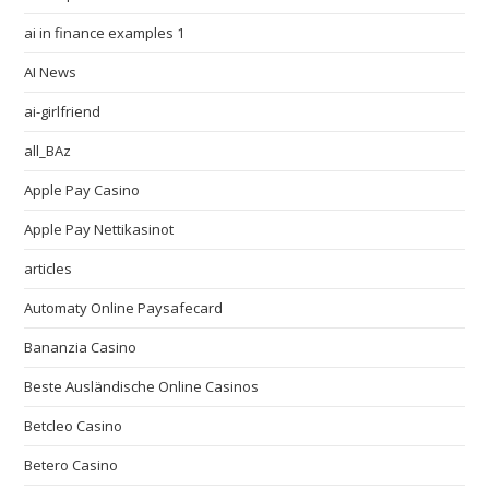
ai in finance examples 1
AI News
ai-girlfriend
all_BAz
Apple Pay Casino
Apple Pay Nettikasinot
articles
Automaty Online Paysafecard
Bananzia Casino
Beste Ausländische Online Casinos
Betcleo Casino
Betero Casino