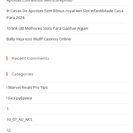
Apostas Com Bônus Sem Entreposto
ᐉ Casas De Apostas Sem Bônus royal win Slot Infantilidade Casa
Para 2024
10 link útil Melhores Slots Para Ganhar Algum
Bally Veja isso Wulff Casinos Online
Recent Comments
Categories
! Marvel Rivals Pro Tips
! Без рубрики
1
10_07_AU_AKS
12