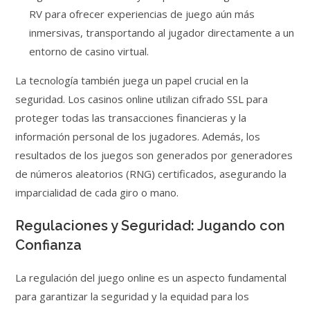
RV para ofrecer experiencias de juego aún más
inmersivas, transportando al jugador directamente a un
entorno de casino virtual.
La tecnología también juega un papel crucial en la
seguridad. Los casinos online utilizan cifrado SSL para
proteger todas las transacciones financieras y la
información personal de los jugadores. Además, los
resultados de los juegos son generados por generadores
de números aleatorios (RNG) certificados, asegurando la
imparcialidad de cada giro o mano.
Regulaciones y Seguridad: Jugando con
Confianza
La regulación del juego online es un aspecto fundamental
para garantizar la seguridad y la equidad para los