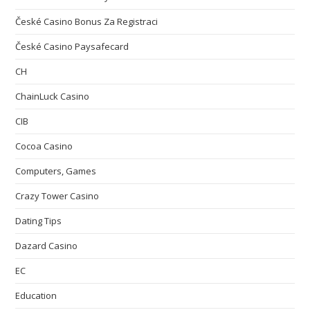
České Casino Bonus Za Registraci
České Casino Paysafecard
CH
ChainLuck Casino
CIB
Cocoa Casino
Computers, Games
Crazy Tower Сasino
Dating Tips
Dazard Casino
EC
Education