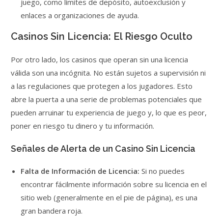
juego, como límites de depósito, autoexclusión y
enlaces a organizaciones de ayuda.
Casinos Sin Licencia: El Riesgo Oculto
Por otro lado, los casinos que operan sin una licencia
válida son una incógnita. No están sujetos a supervisión ni
a las regulaciones que protegen a los jugadores. Esto
abre la puerta a una serie de problemas potenciales que
pueden arruinar tu experiencia de juego y, lo que es peor,
poner en riesgo tu dinero y tu información.
Señales de Alerta de un Casino Sin Licencia
Falta de Información de Licencia:
Si no puedes
encontrar fácilmente información sobre su licencia en el
sitio web (generalmente en el pie de página), es una
gran bandera roja.