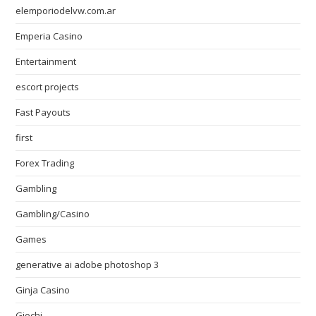
elemporiodelvw.com.ar
Emperia Casino
Entertainment
escort projects
Fast Payouts
first
Forex Trading
Gambling
Gambling/Casino
Games
generative ai adobe photoshop 3
Ginja Casino
Giochi