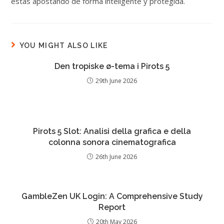
estás apostando de forma inteligente y protegida.
YOU MIGHT ALSO LIKE
Den tropiske ø-tema i Pirots 5
29th June 2026
Pirots 5 Slot: Analisi della grafica e della
colonna sonora cinematografica
26th June 2026
GambleZen UK Login: A Comprehensive Study
Report
20th May 2026