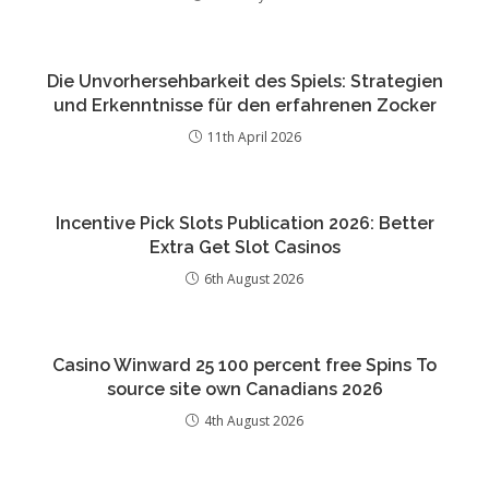
Die Unvorhersehbarkeit des Spiels: Strategien
und Erkenntnisse für den erfahrenen Zocker
11th April 2026
Incentive Pick Slots Publication 2026: Better
Extra Get Slot Casinos
6th August 2026
Casino Winward 25 100 percent free Spins To
source site own Canadians 2026
4th August 2026