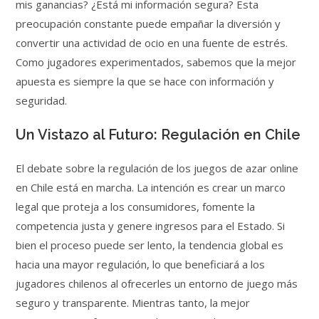
mis ganancias? ¿Está mi información segura? Esta
preocupación constante puede empañar la diversión y
convertir una actividad de ocio en una fuente de estrés.
Como jugadores experimentados, sabemos que la mejor
apuesta es siempre la que se hace con información y
seguridad.
Un Vistazo al Futuro: Regulación en Chile
El debate sobre la regulación de los juegos de azar online
en Chile está en marcha. La intención es crear un marco
legal que proteja a los consumidores, fomente la
competencia justa y genere ingresos para el Estado. Si
bien el proceso puede ser lento, la tendencia global es
hacia una mayor regulación, lo que beneficiará a los
jugadores chilenos al ofrecerles un entorno de juego más
seguro y transparente. Mientras tanto, la mejor