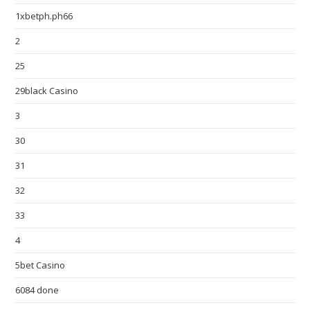
1xbetph.ph66
2
25
29black Casino
3
30
31
32
33
4
5bet Casino
6084 done