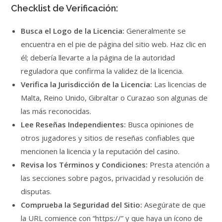
Checklist de Verificación:
Busca el Logo de la Licencia:
Generalmente se
encuentra en el pie de página del sitio web. Haz clic en
él; debería llevarte a la página de la autoridad
reguladora que confirma la validez de la licencia.
Verifica la Jurisdicción de la Licencia:
Las licencias de
Malta, Reino Unido, Gibraltar o Curazao son algunas de
las más reconocidas.
Lee Reseñas Independientes:
Busca opiniones de
otros jugadores y sitios de reseñas confiables que
mencionen la licencia y la reputación del casino.
Revisa los Términos y Condiciones:
Presta atención a
las secciones sobre pagos, privacidad y resolución de
disputas.
Comprueba la Seguridad del Sitio:
Asegúrate de que
la URL comience con “https://” y que haya un ícono de