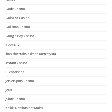
Godz Casino
Golazzo Casino
Golisimo Casino
Google Pay Casino
IGAMING
Ilmaiskierroksia Ilman Kierrätystä
Instant Casino
IT Vacancies
JetSetSpins Casino
Jeux
JSlotz Casino
Kaikki Nettikasinot Malta