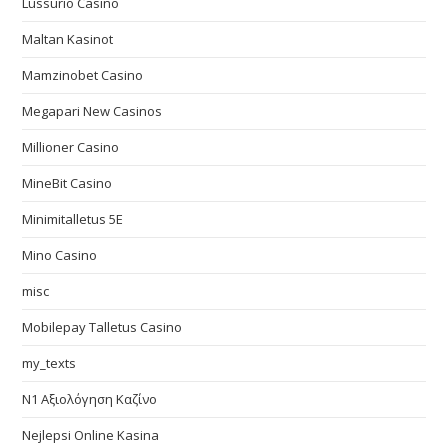
Lussurio Casino
Maltan Kasinot
Mamzinobet Casino
Megapari New Casinos
Millioner Casino
MineBit Casino
Minimitalletus 5E
Mino Casino
misc
Mobilepay Talletus Casino
my_texts
N1 Αξιολόγηση Καζίνο
Nejlepsi Online Kasina