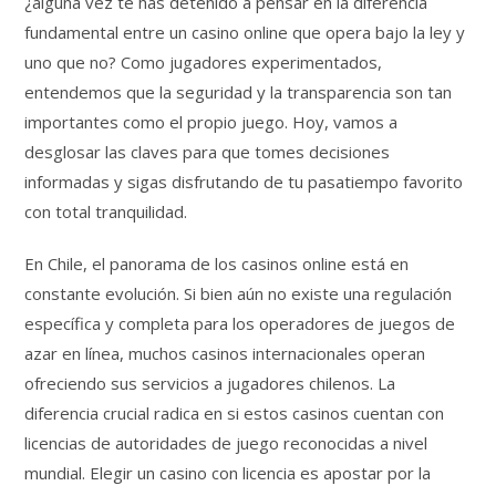
¿alguna vez te has detenido a pensar en la diferencia
fundamental entre un casino online que opera bajo la ley y
uno que no? Como jugadores experimentados,
entendemos que la seguridad y la transparencia son tan
importantes como el propio juego. Hoy, vamos a
desglosar las claves para que tomes decisiones
informadas y sigas disfrutando de tu pasatiempo favorito
con total tranquilidad.
En Chile, el panorama de los casinos online está en
constante evolución. Si bien aún no existe una regulación
específica y completa para los operadores de juegos de
azar en línea, muchos casinos internacionales operan
ofreciendo sus servicios a jugadores chilenos. La
diferencia crucial radica en si estos casinos cuentan con
licencias de autoridades de juego reconocidas a nivel
mundial. Elegir un casino con licencia es apostar por la