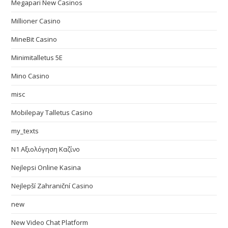
Megapari New Casinos
Millioner Casino
MineBit Casino
Minimitalletus 5E
Mino Casino
misc
Mobilepay Talletus Casino
my_texts
N1 Αξιολόγηση Καζίνο
Nejlepsi Online Kasina
Nejlepší Zahraniční Casino
new
New Video Chat Platform