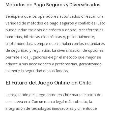
Métodos de Pago Seguros y Diversificados
Se espera que los operadores autorizados ofrezcan una
variedad de métodos de pago seguros y confiables. Esto
puede incluir tarjetas de crédito y débito, transferencias
bancarias, billeteras electrónicas y, potencialmente,
criptomonedas, siempre que cumplan con los estándares
de seguridad y regulación. La diversificación de opciones
permite a los jugadores elegir el método que mejor se
adapte a sus necesidades y preferencias, garantizando
siempre la seguridad de sus fondos.
El Futuro del Juego Online en Chile
La regulación del juego online en Chile marca el inicio de
una nueva era. Con un marco legal más robusto, la
integración de tecnologías innovadoras y un enfoque