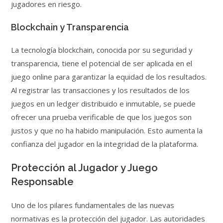
jugadores en riesgo.
Blockchain y Transparencia
La tecnología blockchain, conocida por su seguridad y
transparencia, tiene el potencial de ser aplicada en el
juego online para garantizar la equidad de los resultados.
Al registrar las transacciones y los resultados de los
juegos en un ledger distribuido e inmutable, se puede
ofrecer una prueba verificable de que los juegos son
justos y que no ha habido manipulación. Esto aumenta la
confianza del jugador en la integridad de la plataforma.
Protección al Jugador y Juego
Responsable
Uno de los pilares fundamentales de las nuevas
normativas es la protección del jugador. Las autoridades