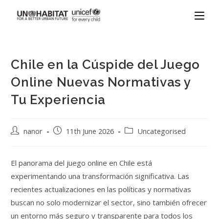
Chile en la Cúspide del Juego
Online Nuevas Normativas y
Tu Experiencia
nanor
11th June 2026
Uncategorised
El panorama del juego online en Chile está
experimentando una transformación significativa. Las
recientes actualizaciones en las políticas y normativas
buscan no solo modernizar el sector, sino también ofrecer
un entorno más seguro y transparente para todos los