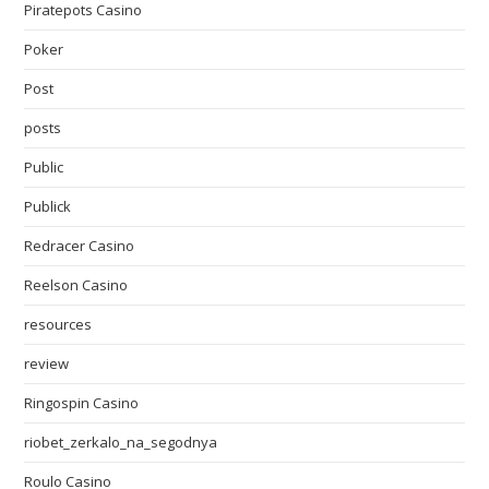
Piratepots Casino
Poker
Post
posts
Public
Publick
Redracer Casino
Reelson Casino
resources
review
Ringospin Casino
riobet_zerkalo_na_segodnya
Roulo Casino