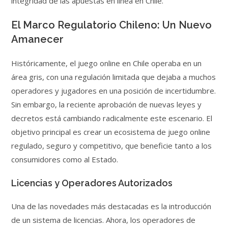
integridad de las apuestas en línea en Chile.
El Marco Regulatorio Chileno: Un Nuevo
Amanecer
Históricamente, el juego online en Chile operaba en un
área gris, con una regulación limitada que dejaba a muchos
operadores y jugadores en una posición de incertidumbre.
Sin embargo, la reciente aprobación de nuevas leyes y
decretos está cambiando radicalmente este escenario. El
objetivo principal es crear un ecosistema de juego online
regulado, seguro y competitivo, que beneficie tanto a los
consumidores como al Estado.
Licencias y Operadores Autorizados
Una de las novedades más destacadas es la introducción
de un sistema de licencias. Ahora, los operadores de