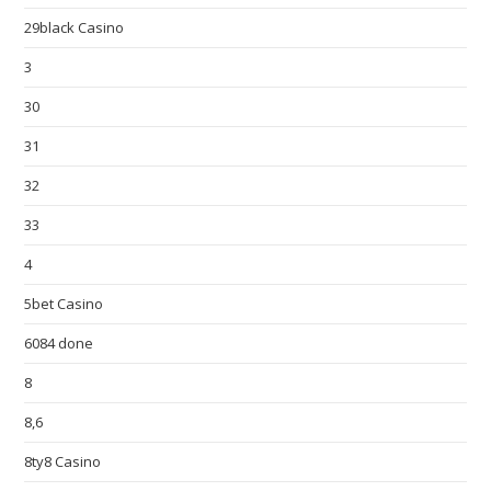
29black Casino
3
30
31
32
33
4
5bet Casino
6084 done
8
8,6
8ty8 Casino