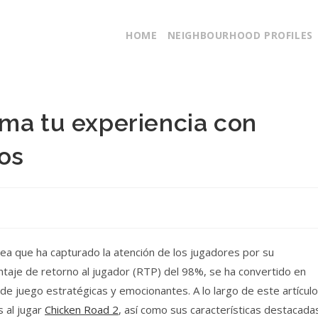
HOME
NEIGHBOURHOOD PROFILES
rma tu experiencia con
os
ea que ha capturado la atención de los jugadores por su
ntaje de retorno al jugador (RTP) del 98%, se ha convertido en
e juego estratégicas y emocionantes. A lo largo de este artículo
 al jugar
Chicken Road 2
, así como sus características destacada