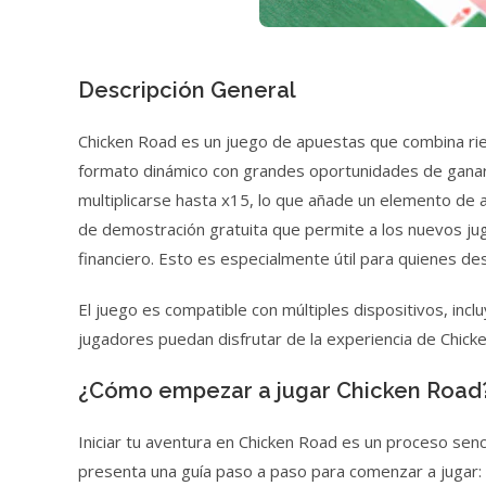
Descripción General
Chicken Road es un juego de apuestas que combina ries
formato dinámico con grandes oportunidades de ganar
multiplicarse hasta x15, lo que añade un elemento de 
de demostración gratuita que permite a los nuevos juga
financiero. Esto es especialmente útil para quienes 
El juego es compatible con múltiples dispositivos, inc
jugadores puedan disfrutar de la experiencia de Chick
¿Cómo empezar a jugar Chicken Road
Iniciar tu aventura en Chicken Road es un proceso senci
presenta una guía paso a paso para comenzar a jugar: