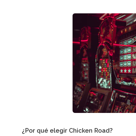
¿Por qué elegir Chicken Road?