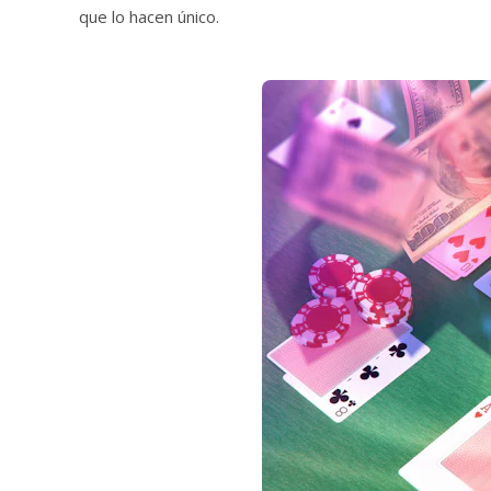
que lo hacen único.