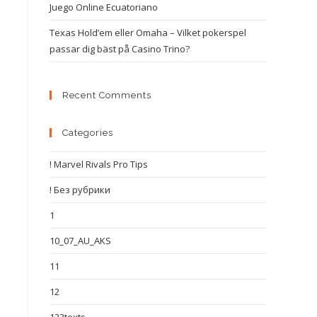
Juego Online Ecuatoriano
Texas Hold’em eller Omaha – Vilket pokerspel
passar dig bäst på Casino Trino?
Recent Comments
Categories
! Marvel Rivals Pro Tips
! Без рубрики
1
10_07_AU_AKS
11
12