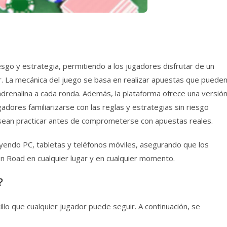
go y estrategia, permitiendo a los jugadores disfrutar de un
. La mecánica del juego se basa en realizar apuestas que puede
adrenalina a cada ronda. Además, la plataforma ofrece una versió
dores familiarizarse con las reglas y estrategias sin riesgo
desean practicar antes de comprometerse con apuestas reales.
luyendo PC, tabletas y teléfonos móviles, asegurando que los
en Road en cualquier lugar y en cualquier momento.
?
llo que cualquier jugador puede seguir. A continuación, se