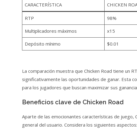
CARACTERÍSTICA
CHICKEN RO
RTP
98%
Multiplicadores máximos
x15
Depósito mínimo
$0.01
La comparación muestra que Chicken Road tiene un RT
significativamente las oportunidades de ganar. Esta co
para los jugadores que buscan maximizar sus ganancia
Beneficios clave de Chicken Road
Aparte de las emocionantes características de juego, 
general del usuario. Considera los siguientes aspectos