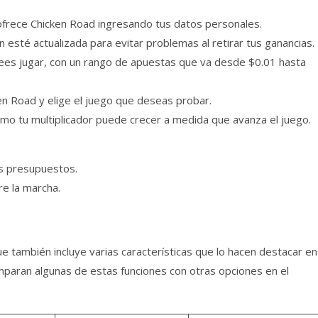
ofrece Chicken Road ingresando tus datos personales.
esté actualizada para evitar problemas al retirar tus ganancias.
es jugar, con un rango de apuestas que va desde $0.01 hasta
en Road y elige el juego que deseas probar.
mo tu multiplicador puede crecer a medida que avanza el juego.
es presupuestos.
re la marcha.
e también incluye varias características que lo hacen destacar en
omparan algunas de estas funciones con otras opciones en el