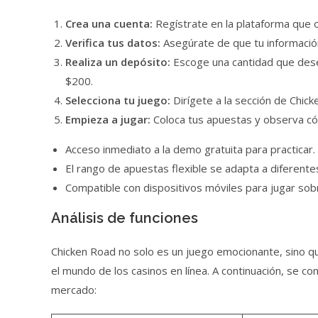
Crea una cuenta:
Regístrate en la plataforma que 
Verifica tus datos:
Asegúrate de que tu información 
Realiza un depósito:
Escoge una cantidad que dese
$200.
Selecciona tu juego:
Dirígete a la sección de Chick
Empieza a jugar:
Coloca tus apuestas y observa có
Acceso inmediato a la demo gratuita para practicar.
El rango de apuestas flexible se adapta a diferent
Compatible con dispositivos móviles para jugar sob
Análisis de funciones
Chicken Road no solo es un juego emocionante, sino qu
el mundo de los casinos en línea. A continuación, se c
mercado: