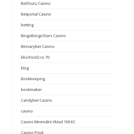
Betfouru Casino
Betportal Casino
betting
BingoBongoStars Casino
Binnarybet Casino
bkschool2.ru 70
blog
Bookkeeping
bookmaker
Candybet Casino
casino
Casino Minimální Vklad 100 Kč
Casino Privé