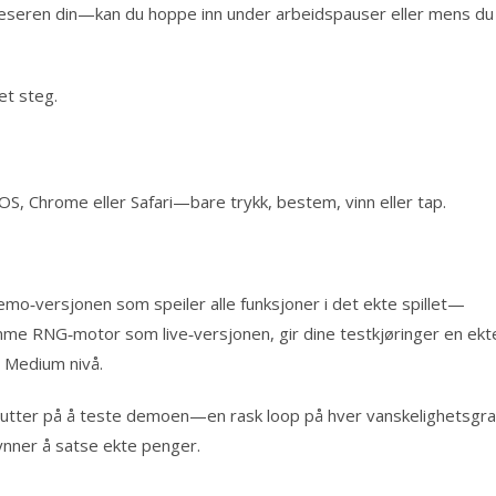
tleseren din—kan du hoppe inn under arbeidspauser eller mens du
 et steg.
OS, Chrome eller Safari—bare trykk, bestem, vinn eller tap.
demo‑versjonen som speiler alle funksjoner i det ekte spillet—
samme RNG‑motor som live‑versjonen, gir dine testkjøringer en ekt
r Medium nivå.
inutter på å teste demoen—en rask loop på hver vanskelighetsgr
ynner å satse ekte penger.