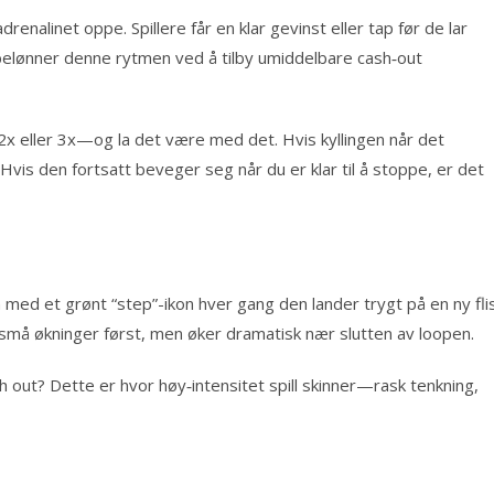
drenalinet oppe. Spillere får en klar gevinst eller tap før de lar
 belønner denne rytmen ved å tilby umiddelbare cash‑out
2x eller 3x—og la det være med det. Hvis kyllingen når det
 Hvis den fortsatt beveger seg når du er klar til å stoppe, er det
med et grønt “step”-ikon hver gang den lander trygt på en ny flis
i små økninger først, men øker dramatisk nær slutten av loopen.
sh out? Dette er hvor høy‑intensitet spill skinner—rask tenkning,