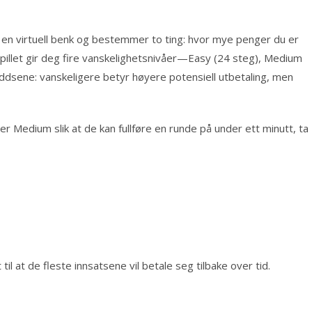
på en virtuell benk og bestemmer to ting: hvor mye penger du er
å. Spillet gir deg fire vanskelighetsnivåer—Easy (24 steg), Medium
oddsene: vanskeligere betyr høyere potensiell utbetaling, men
ler Medium slik at de kan fullføre en runde på under ett minutt, ta
il at de fleste innsatsene vil betale seg tilbake over tid.