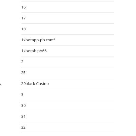
16
17
18
1xbetapp-ph.com5
1xbetph.ph66
2
25
.
29black Casino
3
30
31
32