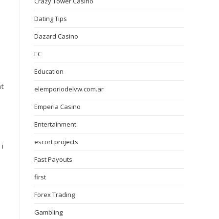
Crazy Tower Сasino
Dating Tips
Dazard Casino
EC
Education
at
elemporiodelvw.com.ar
Emperia Casino
Entertainment
escort projects
i
Fast Payouts
first
Forex Trading
Gambling