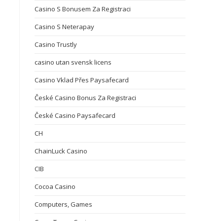
Casino S Bonusem Za Registraci
Casino S Neterapay
Casino Trustly
casino utan svensk licens
Casino Vklad Přes Paysafecard
České Casino Bonus Za Registraci
České Casino Paysafecard
CH
ChainLuck Casino
CIB
Cocoa Casino
Computers, Games