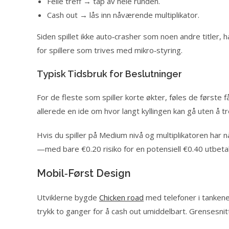
Felle treff → tap av hele runden.
Cash out → lås inn nåværende multiplikator.
Siden spillet ikke auto‑crasher som noen andre titler, 
for spillere som trives med mikro‑styring.
Typisk Tidsbruk for Beslutninger
For de fleste som spiller korte økter, føles de første 
allerede en ide om hvor langt kyllingen kan gå uten å tre
Hvis du spiller på Medium nivå og multiplikatoren har
—med bare €0.20 risiko for en potensiell €0.40 utbetali
Mobil‑Først Design
Utviklerne bygde
Chicken road
med telefoner i tankene.
trykk to ganger for å cash out umiddelbart. Grensesnitt