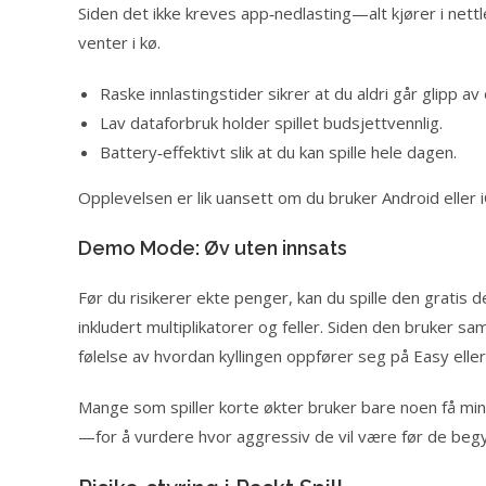
Siden det ikke kreves app‑nedlasting—alt kjører i net
venter i kø.
Raske innlastingstider sikrer at du aldri går glipp av
Lav dataforbruk holder spillet budsjettvennlig.
Battery‑effektivt slik at du kan spille hele dagen.
Opplevelsen er lik uansett om du bruker Android eller i
Demo Mode: Øv uten innsats
Før du risikerer ekte penger, kan du spille den gratis 
inkludert multiplikatorer og feller. Siden den bruker 
følelse av hvordan kyllingen oppfører seg på Easy elle
Mange som spiller korte økter bruker bare noen få m
—for å vurdere hvor aggressiv de vil være før de beg