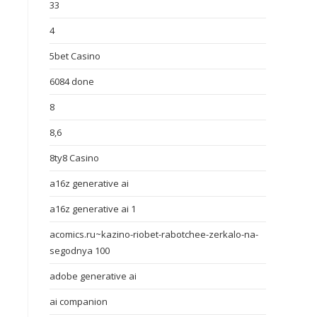
33
4
5bet Casino
6084 done
8
8,6
8ty8 Casino
a16z generative ai
a16z generative ai 1
acomics.ru~kazino-riobet-rabotchee-zerkalo-na-
segodnya 100
adobe generative ai
ai companion